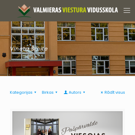
Vineta Šmite
Kategorijas
Birkas
Autors
Rādīt visus