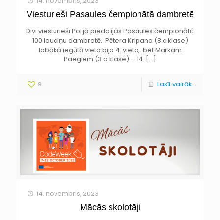
14. novembris, 2023
Viesturieši Pasaules čempionātā dambretē
Divi viesturieši Polijā piedalījās Pasaules čempionātā
100 lauciņu dambretē. Pētera Kripana (8.c klase)
labākā iegūtā vieta bija 4. vieta, bet Markam
Paeglem (3.a klase) – 14.
[…]
9
Lasīt vairāk...
14. novembris, 2023
Mācās skolotāji