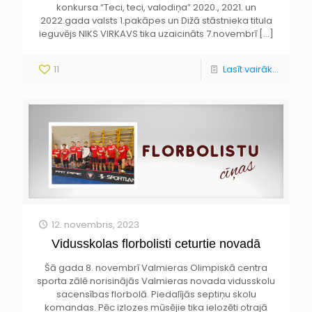
konkursa “Teci, teci, valodiņa” 2020., 2021. un
2022.gada valsts 1.pakāpes un Dižā stāstnieka titula
ieguvējs NIKS VIRKAVS tika uzaicināts 7.novembrī
[…]
11
Lasīt vairāk...
12. novembris, 2023
Vidusskolas florbolisti ceturtie novadā
Šā gada 8. novembrī Valmieras Olimpiskā centra
sporta zālē norisinājās Valmieras novada vidusskolu
sacensības florbolā. Piedalījās septiņu skolu
komandas. Pēc izlozes mūsējie tika ielozēti otrajā