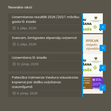
Nesenākie raksti
Uzņemšanas rezultāti 2026./2027. mācību
gada 10. klasēs
0
3. jūlijs, 2026
Sveicam, Simtgades stipendiju saņemot
2. jūlijs, 2026
0
Uzņemšana 10. klasēs
12. jūnijs, 2026
0
Pateicība Valmieras Viestura vidusskolas
kopienai par dalību soļošanas
izaicinājumā
0
9. jūnijs, 2026