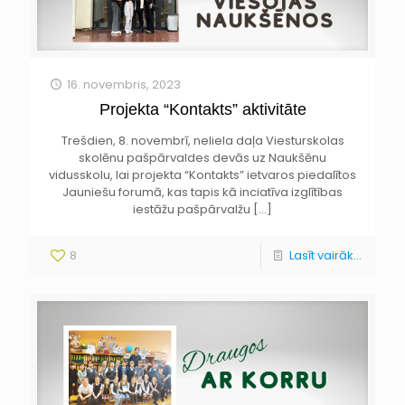
16. novembris, 2023
Projekta “Kontakts” aktivitāte
Trešdien, 8. novembrī, neliela daļa Viesturskolas
skolēnu pašpārvaldes devās uz Naukšēnu
vidusskolu, lai projekta “Kontakts” ietvaros piedalītos
Jauniešu forumā, kas tapis kā inciatīva izglītības
iestāžu pašpārvalžu
[…]
8
Lasīt vairāk...