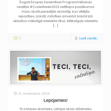
Šogad Eiropas Savienības Programmēšanas
nedēļai #CodeWeek2023 veltītajos pasākumos
mūsu skolā piedalījās skolotāji, kuri vēlējās
iepazīties, izzināt, mācīties izmantot šobrīd ļoti
aktuālos mākslīgā intelekta rīkus. Mākslīgais intelekts
[…]
7
Lasīt vairāk...
12. novembris, 2023
Lepojamies!
10.a klases skolnieks, Latvijas skolu stāstnieku