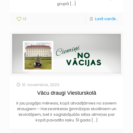
grupā
[…]
13
Lasīt vairāk...
10. novembris, 2023
Vācu draugi Viesturskolā
Ir jau pagājis mēnesis, kopš atvadījāmies no saviem
draugiem – Harzevinkelas ģimnāzijas skolēniem un
skolotājiem, bet ir saglabājušās siltas atmiņas par
kopā pavadīto laiku. Šī gada
[…]