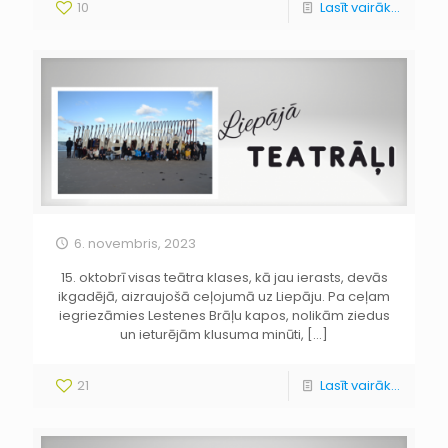
10
Lasīt vairāk...
6. novembris, 2023
15. oktobrī visas teātra klases, kā jau ierasts, devās
ikgadējā, aizraujošā ceļojumā uz Liepāju. Pa ceļam
iegriezāmies Lestenes Brāļu kapos, nolikām ziedus
un ieturējām klusuma minūti,
[…]
21
Lasīt vairāk...