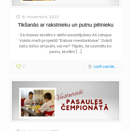
16. novembris, 2023
Tikšanās ar rakstnieku un putnu pētnieku
3.b klases skolēni ir aktīvi iesaistījušies AS Latvijas
Valsts meži projektā “Dabas meistarklase”. Dabā
taču dzīvo arī putni, vai ne? Tāpēc, lai uzzinātu ko
jaunu, skolēni
[…]
7
Lasīt vairāk...