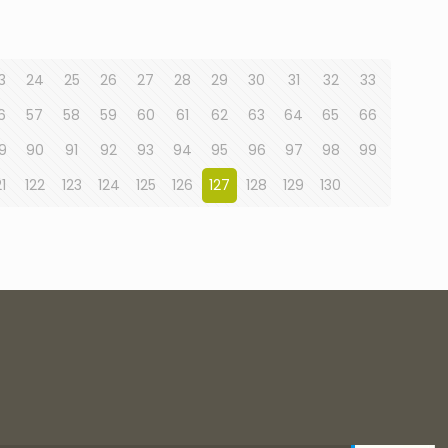
3
24
25
26
27
28
29
30
31
32
33
6
57
58
59
60
61
62
63
64
65
66
9
90
91
92
93
94
95
96
97
98
99
21
122
123
124
125
126
127
128
129
130