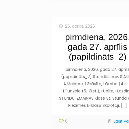
26. aprīlis, 2026
pirmdiena, 2026
gada 27. aprīlis
(papildināts_2)
pirmdiena, 2026. gada 27. aprīli
(papildināts_2) Stundās nav: S.Alli
A.Meldere, I.Grāvīte, I.Grabe (4.st.
I.Tuņķele (5.-8.st.), I.Upīte, I.Lazdi
STUNDU IZMAIŅAS Klase St. Stunda 
Piezīmes E-klasē Skolotāji,
[…]
0
Lasīt vai