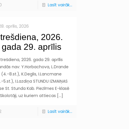
0
Lasīt vairāk...
28. aprīlis, 2026
trešdiena, 2026.
gada 29. aprīlis
trešdiena, 2026. gada 29. aprīlis
undās nav: Y.Horbachova, L.Drande
(4.-8.st.), K.Deglis, I.Lancmane
.-5.st.), I.Lazdiņa STUNDU IZMAIŅAS
se St. Stunda Kab. Piezīmes E-klasē
Skolotāji, uz kuriem attiecas
[…]
2
Lasīt vairāk...