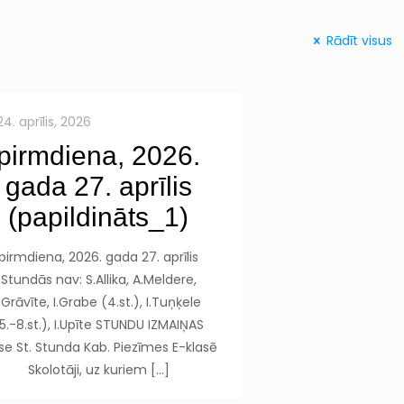
Rādīt visus
24. aprīlis, 2026
pirmdiena, 2026.
gada 27. aprīlis
(papildināts_1)
pirmdiena, 2026. gada 27. aprīlis
Stundās nav: S.Allika, A.Meldere,
I.Grāvīte, I.Grabe (4.st.), I.Tuņķele
5.-8.st.), I.Upīte STUNDU IZMAIŅAS
se St. Stunda Kab. Piezīmes E-klasē
Skolotāji, uz kuriem
[…]