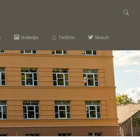
a
Galerija
Teātris
Skauti