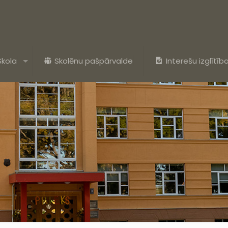
Skola
Skolēnu pašpārvalde
Interešu izglītīb