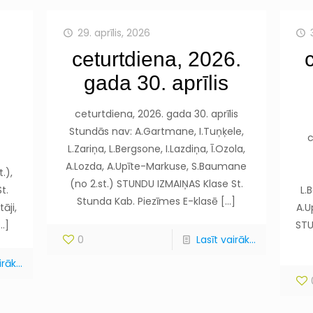
29. aprīlis, 2026
ceturtdiena, 2026.
gada 30. aprīlis
ceturtdiena, 2026. gada 30. aprīlis
Stundās nav: A.Gartmane, I.Tuņķele,
c
L.Zariņa, L.Bergsone, I.Lazdiņa, Ī.Ozola,
A.Lozda, A.Upīte-Markuse, S.Baumane
.),
(no 2.st.) STUNDU IZMAIŅAS Klase St.
t.
L.
Stunda Kab. Piezīmes E-klasē
[…]
āji,
A.U
…]
STU
0
Lasīt vairāk...
rāk...