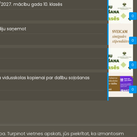
/2027. mācību gada 10. klasēs
0
diju saņemot
0
0
a vidusskolas kopienai par dalību soļošanas
0
a. Turpinot vietnes apskati, jūs piekrītat, ka izmantosim