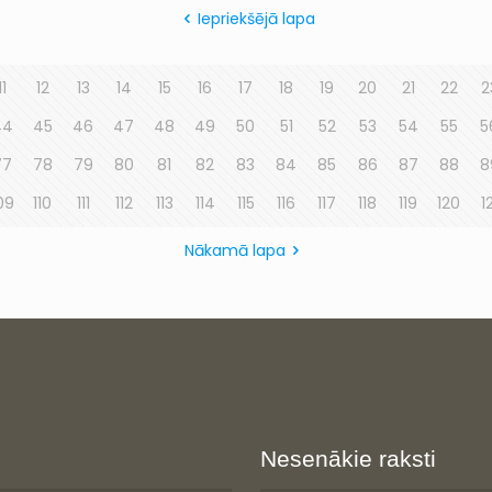
Iepriekšējā lapa
11
12
13
14
15
16
17
18
19
20
21
22
2
44
45
46
47
48
49
50
51
52
53
54
55
5
77
78
79
80
81
82
83
84
85
86
87
88
8
09
110
111
112
113
114
115
116
117
118
119
120
1
Nākamā lapa
Nesenākie raksti