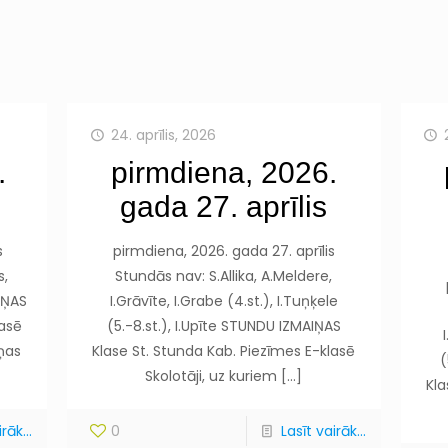
24. aprīlis, 2026
.
pirmdiena, 2026.
gada 27. aprīlis
s
pirmdiena, 2026. gada 27. aprīlis
s,
Stundās nav: S.Allika, A.Meldere,
IŅAS
I.Grāvīte, I.Grabe (4.st.), I.Tuņķele
lasē
(5.-8.st.), I.Upīte STUNDU IZMAIŅAS
iņas
Klase St. Stunda Kab. Piezīmes E-klasē
(
Skolotāji, uz kuriem
[…]
Kla
rāk...
0
Lasīt vairāk...