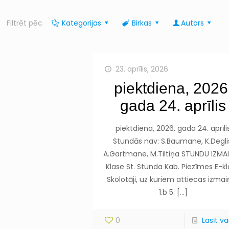
Filtrēt pēc
Kategorijas
Birkas
Autors
23. aprīlis, 2026
piektdiena, 2026
gada 24. aprīlis
piektdiena, 2026. gada 24. aprīli
Stundās nav: S.Baumane, K.Degli
A.Gartmane, M.Tiltiņa STUNDU IZMA
Klase St. Stunda Kab. Piezīmes E-k
Skolotāji, uz kuriem attiecas izma
1.b 5.
[…]
0
Lasīt vai