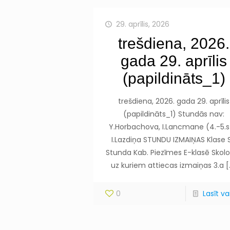
29. aprīlis, 2026
trešdiena, 2026.
gada 29. aprīlis
(papildināts_1)
trešdiena, 2026. gada 29. aprīlis
(papildināts_1) Stundās nav:
Y.Horbachova, I.Lancmane (4.-5.st
I.Lazdiņa STUNDU IZMAIŅAS Klase S
Stunda Kab. Piezīmes E-klasē Skolot
uz kuriem attiecas izmaiņas 3.a
[
0
Lasīt vai