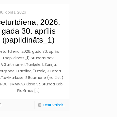
30. aprīlis, 2026
ceturtdiena, 2026.
gada 30. aprīlis
(papildināts_1)
eturtdiena, 2026. gada 30. aprīlis
(papildināts_1) Stundās nav:
A.Gartmane, I.Tuņķele, L.Zariņa,
Bergsone, I.Lazdiņa, Ī.Ozola, A.Lozda,
pīte-Markuse, S.Baumane (no 2.st.)
NDU IZMAIŅAS Klase St. Stunda Kab.
Piezīmes
[…]
0
Lasīt vairāk...