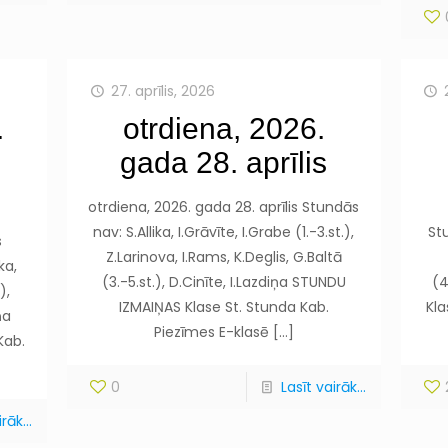
27. aprīlis, 2026
.
otrdiena, 2026.
gada 28. aprīlis
otrdiena, 2026. gada 28. aprīlis Stundās
nav: S.Allika, I.Grāvīte, I.Grabe (1.-3.st.),
St
s
Z.Larinova, I.Rams, K.Deglis, G.Baltā
ka,
(3.-5.st.), D.Cinīte, I.Lazdiņa STUNDU
(4
),
IZMAIŅAS Klase St. Stunda Kab.
Kla
ņa
Piezīmes E-klasē
[…]
Kab.
0
Lasīt vairāk...
rāk...