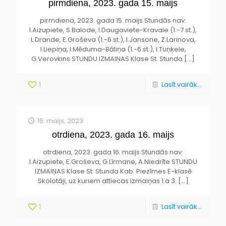
pirmdiena, 2023. gada 15. maijs
pirmdiena, 2023. gada 15. maijs Stundās nav:
I.Aizupiete, S.Balode, I.Daugaviete-Kravale (1.-7.st.),
L.Drande, E.Groševa (1.-6.st.), I.Jansone, Z.Larinova,
I.Liepiņa, I.Mēduma-Bāliņa (1.-6.st.), I.Tuņķele,
G.Verovkins STUNDU IZMAIŅAS Klase St. Stunda
[…]
1
Lasīt vairāk...
15. maijs, 2023
otrdiena, 2023. gada 16. maijs
otrdiena, 2023. gada 16. maijs Stundās nav:
I.Aizupiete, E.Groševa, G.Līrmane, A.Niedrīte STUNDU
IZMAIŅAS Klase St. Stunda Kab. Piezīmes E-klasē
Skolotāji, uz kuriem attiecas izmaiņas 1.a 3.
[…]
1
Lasīt vairāk...