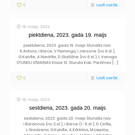
0
Lasīt vairāk...
18. maijs, 2023
piektdiena, 2023. gada 19. maijs
piektdiena, 2023. gada 19. maijs Stundās nav:
K.Antons, I.Barce, V.Fleminga, I.Jansone (no 6.st.),
G.Kalvīte, A.Niedrīte, D.Stalšāne (no 6.st.), L.Vanaga
STUNDU IZMAIŅAS Klase St. Stunda Kab. Piezīmes
[…]
0
Lasīt vairāk...
19. maijs, 2023
sestdiena, 2023. gada 20. maijs
sestdiena, 2023. gada 20. maijs Stundās nav:
I.Baranova (no 2.st.), I.Barce (1.-5.st.), D.Cinīte,
L.Gredzena, G.Kalvīte, A.Kārkliņa, M.Liepiņa,