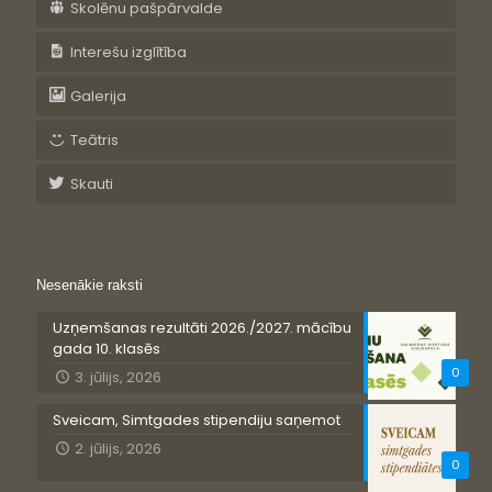
Skolēnu pašpārvalde
Interešu izglītība
Galerija
Teātris
Skauti
Nesenākie raksti
Uzņemšanas rezultāti 2026./2027. mācību
gada 10. klasēs
0
3. jūlijs, 2026
Sveicam, Simtgades stipendiju saņemot
2. jūlijs, 2026
0