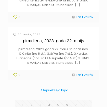
A.Niedrīte, B.Sakne-Klovāne, M.Tiltiņa STUNDU
IZMAIŅAS Klase St. Stunda Kab.
[…]
0
Lasīt vairāk...
20. maijs, 2023
pirmdiena, 2023. gada 22. maijs
pirmdiena, 2023. gada 22. maijs Stundās nav:
D.Cinīte (no 5.st.), G.Grīva (no 7.st.), G.Kalvīte,
I.Jansone (no 5.st.), I.Aizupiete (no 5.st.) STUNDU
IZMAIŅAS Klase St. Stunda Kab.
[…]
2
Lasīt vairāk...
Iepriekšējā lapa
1
2
3
4
5
6
7
8