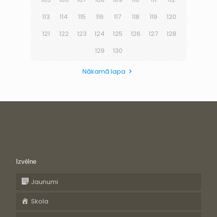
113
114
115
116
117
118
119
120
121
122
123
124
125
126
127
128
129
130
Nākamā lapa
Izvēlne
Jaunumi
Skola