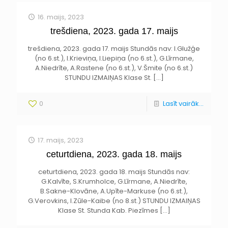
16. maijs, 2023
trešdiena, 2023. gada 17. maijs
trešdiena, 2023. gada 17. maijs Stundās nav: I.Glužģe
(no 6.st.), I.Krieviņa, I.Liepiņa (no 6.st.), G.Līrmane,
A.Niedrīte, A.Rastene (no 6.st.), V.Šmite (no 6.st.)
STUNDU IZMAIŅAS Klase St.
[…]
0
Lasīt vairāk...
17. maijs, 2023
ceturtdiena, 2023. gada 18. maijs
ceturtdiena, 2023. gada 18. maijs Stundās nav:
G.Kalvīte, S.Krumholce, G.Līrmane, A.Niedrīte,
B.Sakne-Klovāne, A.Upīte-Markuse (no 6.st.),
G.Verovkins, I.Zūle-Kaibe (no 8.st.) STUNDU IZMAIŅAS
Klase St. Stunda Kab. Piezīmes
[…]