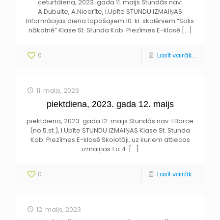
ceturtdiena, 2023. gada 11. maijs Stundās nav:
A.Dubulte, A.Niedrīte, I.Upīte STUNDU IZMAIŅAS
Informācijas diena topošajiem 10. kl. skolēniem “Solis
nākotnē” Klase St. Stunda Kab. Piezīmes E-klasē
[…]
0
Lasīt vairāk...
11. maijs, 2023
piektdiena, 2023. gada 12. maijs
piektdiena, 2023. gada 12. maijs Stundās nav: I.Barce
(no 5.st.), I.Upīte STUNDU IZMAIŅAS Klase St. Stunda
Kab. Piezīmes E-klasē Skolotāji, uz kuriem attiecas
izmaiņas 1.a 4.
[…]
0
Lasīt vairāk...
12. maijs, 2023