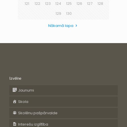
121
122
123
124
125
126
127
128
129
130
Nākamā lapa
Izvēlne
Jaunumi
Skola
Skolēnu pašpārvalde
Interešu izglītība