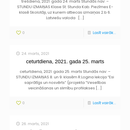
trešdiena, 2021. gada 24. marts Stundās nav: –
STUNDU IZMAIŅAS Klase St. Stunda Kab. Piezīmes E-
klasē Skolotāji, uz kuriem attiecas izmaiņas 2.b 6.
Latviešu valoda
[…]
0
Lasīt vairāk...
24. marts, 2021
ceturtdiena, 2021. gada 25. marts
ceturtdiena, 2021. gada 25. marts Stundās nav: –
STUNDU IZMAIŅAS 8. un 9. klasēm R.Logina lekcija “Esi
saprātīgs un nosvērts” (projekta “Veselības
veicināšanas un slimību profilakses
[…]
0
Lasīt vairāk...
26. marts, 2021