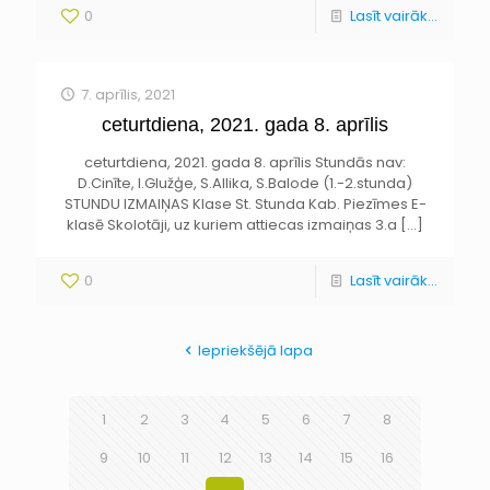
0
Lasīt vairāk...
7. aprīlis, 2021
ceturtdiena, 2021. gada 8. aprīlis
ceturtdiena, 2021. gada 8. aprīlis Stundās nav:
D.Cinīte, I.Glužģe, S.Allika, S.Balode (1.-2.stunda)
STUNDU IZMAIŅAS Klase St. Stunda Kab. Piezīmes E-
klasē Skolotāji, uz kuriem attiecas izmaiņas 3.a
[…]
0
Lasīt vairāk...
Iepriekšējā lapa
1
2
3
4
5
6
7
8
9
10
11
12
13
14
15
16