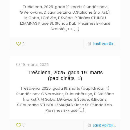
Trešdiena, 2025. gada 19. marts Stundās nav:
G.Verovkins, D.Jaunbērziņa, D.Stalšāne (no 7.st.),
M.Goba, I.Grāvīte, E.Švēde, R.Bicāns STUNDU
IZMAIŅAS Klase St. Stunda Kab. Piezīmes E-klasē
Skolotāji, uz
[…]
0
Lasīt vairāk...
19. marts, 2025
Trešdiena, 2025. gada 19. marts
(papildināts_1)
Trešdiena, 2025. gada 19. marts (papildināts_1)
Stundās nav: G.Verovkins, D.Jaunbērziņa, D.Stalšāne
(no 7.st.), M.Goba, I.Grāvīte, E.Švēde, R.Bicāns,
S.Baumane STUNDU IZMAIŅAS Klase St. Stunda Kab.
Piezīmes E-klasē
[…]
0
Lasīt vairāk...