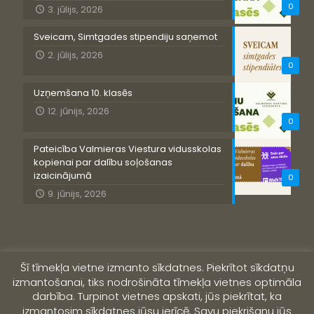
0
3. jūlijs, 2026
Sveicam, Simtgades stipendiju saņemot
2. jūlijs, 2026
0
Uzņemšana 10. klasēs
12. jūnijs, 2026
0
Pateicība Valmieras Viestura vidusskolas
kopienai par dalību soļošanas
izaicinājumā
0
9. jūnijs, 2026
Šī tīmekļa vietne izmanto sīkdatnes. Piekrītot sīkdatņu
izmantošanai, tiks nodrošināta tīmekļa vietnes optimāla
darbība. Turpinot vietnes apskati, jūs piekrītat, ka
izmantosim sīkdatnes jūsu ierīcē. Savu piekrišanu jūs