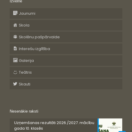
Izvēlne
Jaunumi
Skola
Skolēnu pašpārvalde
Interešu izglītība
Galerija
Teātris
Skauti
Nesenākie raksti
Uzņemšanas rezultāti 2026./2027. mācību
gada 10. klasēs