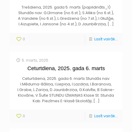
Trešdiena, 2025. gada 5. marts (papildināts_1)
Stundās nav: G.Līrmane (no 6.st.), S.Allika (no 6.st.),
A.Vandele (no 6.st.), L.Gredzena (no 7.st.), I.Glužģe,
I.Aizupiete, I.Jansone (no 4.st.), D.Jaunbērziņa,
[…]
0
Lasīt vairāk...
5. marts, 2025
Ceturtdiena, 2025. gada 6. marts
Ceturtdiena, 2025. gada 6. marts Stundās nav:
I.Mēduma-Bāliņa, I.Liepiņa, I.Lazdiņa, I.Baranova,
I.Grabe, L.Zariņa, D.Jaunbērziņa, G.Kalvīte, B.Sakne-
Klovāne, V.Šulte STUNDU IZMAIŅAS Klase St. Stunda
Kab. Piezīmes E-klasē Skolotāji,
[…]
0
Lasīt vairāk...