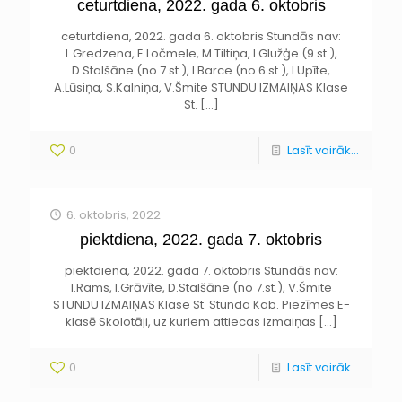
ceturtdiena, 2022. gada 6. oktobris
ceturtdiena, 2022. gada 6. oktobris Stundās nav:
L.Gredzena, E.Ločmele, M.Tiltiņa, I.Glužģe (9.st.),
D.Stalšāne (no 7.st.), I.Barce (no 6.st.), I.Upīte,
A.Lūsiņa, S.Kalniņa, V.Šmite STUNDU IZMAIŅAS Klase
St.
[…]
0
Lasīt vairāk...
6. oktobris, 2022
piektdiena, 2022. gada 7. oktobris
piektdiena, 2022. gada 7. oktobris Stundās nav:
I.Rams, I.Grāvīte, D.Stalšāne (no 7.st.), V.Šmite
STUNDU IZMAIŅAS Klase St. Stunda Kab. Piezīmes E-
klasē Skolotāji, uz kuriem attiecas izmaiņas
[…]
0
Lasīt vairāk...