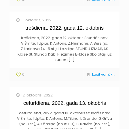
11. oktobris, 2022
trešdiena, 2022. gada 12. oktobris
trešdiena, 2022. gada 12. oktobris Stundās nav:
V.Šmite, I.Upīte, K.Antons, Z.Neimane, A.Bērziņa,
Z.Larinova (4.-5.st.), I.Lazdiņa STUNDU IZMAIŅAS
Klase St. Stunda Kab. Piezīmes E-klasē Skolotāji, uz
kuriem
[…]
0
Lasīt vairāk...
12. oktobris, 2022
ceturtdiena, 2022. gada 13. oktobris
ceturtdiena, 2022. gada 13. oktobris Stundās nav:
V.Šmite, I.Upīte, K.Antons, M.Tiltiņa, L.Drande, G.Grīva
(no 8.st.), A.Kārkliņa (no 15.00), G.Kalvīte (no 7.st.),