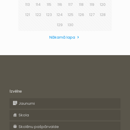
113
114
115
116
117
118
119
120
121
122
123
124
125
126
127
128
129
130
Nākamā lapa
Izvēlne
Jaunumi
Skola
Skolēnu pašpārvalde