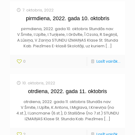
7. oktobris, 2022
pirmdiena, 2022. gada 10. oktobris
pirmdiena, 2022. gada 10. oktobris Stundās nav:
V.Šmite, I.Upīte, I.Tuņķele, I.Grāvīte, Ī.Ozola, R.Segliņš,
A.Lūsiņa, V.Zariņa STUNDU IZMAIŅAS Klase St. Stunda
Kab. Piezīmes E-klasē Skolotāji, uz kuriem
[…]
0
Lasīt vairāk...
10. oktobris, 2022
otrdiena, 2022. gada 11. oktobris
otrdiena, 2022. gada 11. oktobris Stundās nav:
V.Šmite, I.Upīte, K.Antons, I.Miglava, I.Krieviņa (no
4.st.), I.Lancmane (6.st.), D.Stalšāne (no 7.st.) STUNDU
IZMAIŅAS Klase St. Stunda Kab. Piezīmes
[…]
2
Lasīt vairāk...