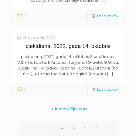
I.Lazdiņa STUNDU IZMAIŅAS Klase St.
[…]
0
Lasīt vairāk...
13. oktobris, 2022
piektdiena, 2022. gada 14. oktobris
piektdiena, 2022. gada 14. oktobris Stundās nav:
V.Šmite, I.Upīte, K.Antons, I.Tuņķele. I.Grāvīte, G.Grīva,
A.Kārkliņa, I.Miglava, I.Lazdiņa, I.Barce, L.Drande (no
6.st.), A.Lozda (no 5.st.), R.Segliņš (no 4.st.)
[…]
0
Lasīt vairāk...
Iepriekšējā lapa
1
2
3
4
5
6
7
8