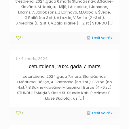
trešdiena, 2024.gada 6.marts Stundās nav: B.Sakne-
Klovāne, M.Liepiņa, L.Mīļā, I.Aizupiete, I.Jansone,
I.Rams, A.Jākobsons, Z.Larinova, M.Goba, E.Švēde,
G.Baltā (no 3.st.), A.Lozda, V.Šmite (2.-3.st.),
S.Niedrīte (1.-2.st.), A.Zaļaiskalne (1.-2.st.) STUNDU
[…]
1
Lasīt vairāk...
6. marts, 2024
ceturtdiena, 2024.gada 7.marts
ceturtdiena, 2024.gada 7.marts Stundās nav:
I.Mēduma-Bāliņa, A.Gartmane (no 7.st.), E.Vilne (no
4.st.), B.Sakne-Klovāne, M.Liepiņa, I.Barce (4.-6.st.)
STUNDU IZMAIŅAS Klase St. Stunda Kab. Piezīmes E-
klasē Skolotāji, uz
[…]
0
Lasīt vairāk...