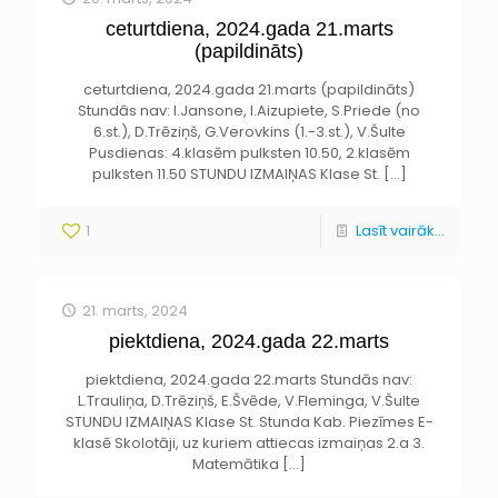
ceturtdiena, 2024.gada 21.marts
(papildināts)
ceturtdiena, 2024.gada 21.marts (papildināts)
Stundās nav: I.Jansone, I.Aizupiete, S.Priede (no
6.st.), D.Trēziņš, G.Verovkins (1.-3.st.), V.Šulte
Pusdienas: 4.klasēm pulksten 10.50, 2.klasēm
pulksten 11.50 STUNDU IZMAIŅAS Klase St.
[…]
1
Lasīt vairāk...
21. marts, 2024
piektdiena, 2024.gada 22.marts
piektdiena, 2024.gada 22.marts Stundās nav:
L.Trauliņa, D.Trēziņš, E.Švēde, V.Fleminga, V.Šulte
STUNDU IZMAIŅAS Klase St. Stunda Kab. Piezīmes E-
klasē Skolotāji, uz kuriem attiecas izmaiņas 2.a 3.
Matemātika
[…]