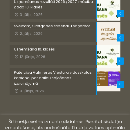
Uzņemšanas rezultāti 2026./2027. mācību
gada 10. klasēs
0
3. jūlijs, 2026
Sveicam, Simtgades stipendiju saņemot
2. jūlijs, 2026
0
Uzņemšana 10. klasēs
12. jūnijs, 2026
0
Pateicība Valmieras Viestura vidusskolas
kopienai par dalību soļošanas
izaicinājumā
0
9. jūnijs, 2026
Šī tīmekļa vietne izmanto sīkdatnes. Piekrītot sīkdatņu
izmantošanai, tiks nodrošināta tīmekļa vietnes optimāla