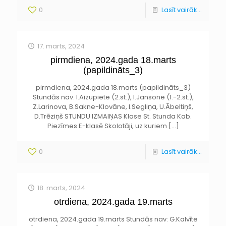
0
Lasīt vairāk...
17. marts, 2024
pirmdiena, 2024.gada 18.marts
(papildināts_3)
pirmdiena, 2024.gada 18.marts (papildināts_3)
Stundās nav: I.Aizupiete (2.st.), I.Jansone (1.-2.st.),
Z.Larinova, B.Sakne-Klovāne, I.Segliņa, U.Ābeltiņš,
D.Trēziņš STUNDU IZMAIŅAS Klase St. Stunda Kab.
Piezīmes E-klasē Skolotāji, uz kuriem
[…]
0
Lasīt vairāk...
18. marts, 2024
otrdiena, 2024.gada 19.marts
otrdiena, 2024.gada 19.marts Stundās nav: G.Kalvīte