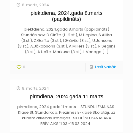
8. marts, 2024
piektdiena, 2024.gada 8.marts
(papildināts)
piektdiena, 2024.gada 8.marts (papildināts)
Stundās nav: D.Cinīte (1.-2.st.), M.Liepiņa, S.Allika
(3.st.), Z.Gailīte (3.st.), I.Grāvīte (3.st.), U.Jansons
(3.st.), A.Jākobsons (3.st.), A.Millers (3.st.), R.Segliņš
(3.st.), A.Upīte-Markuse (3.st.), L.Vanaga
[…]
0
Lasīt vairāk...
8. marts, 2024
pirmdiena, 2024.gada 11.marts
pirmdiena, 2024.gada 11.marts STUNDU IZMAIŅAS
Klase St. Stunda Kab. Piezīmes E-klasē Skolotāji, uz
kuriem attiecas izmaiņas SKOLĒNU PAVASARA
BRĪVLAIKS 11.03.-15.03.2024.