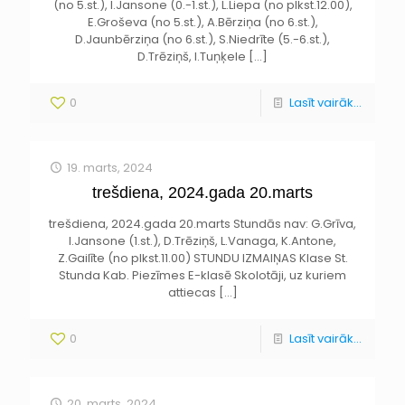
(no 5.st.), I.Jansone (0.-1.st.), L.Liepa (no plkst.12.00),
E.Groševa (no 5.st.), A.Bērziņa (no 6.st.),
D.Jaunbērziņa (no 6.st.), S.Niedrīte (5.-6.st.),
D.Trēziņš, I.Tuņķele
[…]
0
Lasīt vairāk...
19. marts, 2024
trešdiena, 2024.gada 20.marts
trešdiena, 2024.gada 20.marts Stundās nav: G.Grīva,
I.Jansone (1.st.), D.Trēziņš, L.Vanaga, K.Antone,
Z.Gailīte (no plkst.11.00) STUNDU IZMAIŅAS Klase St.
Stunda Kab. Piezīmes E-klasē Skolotāji, uz kuriem
attiecas
[…]
0
Lasīt vairāk...
20. marts, 2024