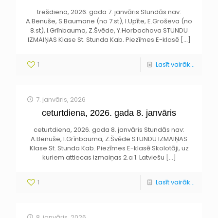
trešdiena, 2026. gada 7. janvāris Stundās nav:
A.Benuše, S.Baumane (no 7.st), I.Upīte, E.Groševa (no
8.st), I.Grīnbauma, Z.Švēde, Y.Horbachova STUNDU
IZMAIŅAS Klase St. Stunda Kab. Piezīmes E-klasē
[…]
1
Lasīt vairāk...
7. janvāris, 2026
ceturtdiena, 2026. gada 8. janvāris
ceturtdiena, 2026. gada 8. janvāris Stundās nav:
A.Benuše, I.Grīnbauma, Z.Švēde STUNDU IZMAIŅAS
Klase St. Stunda Kab. Piezīmes E-klasē Skolotāji, uz
kuriem attiecas izmaiņas 2.a 1. Latviešu
[…]
1
Lasīt vairāk...
8. janvāris, 2026