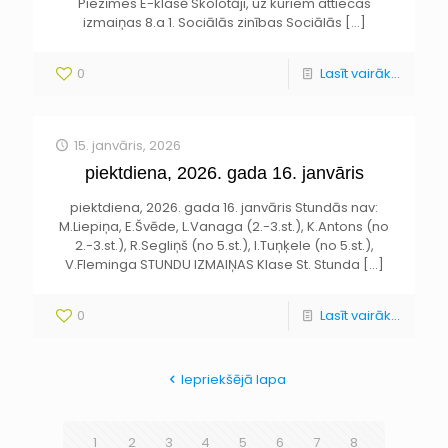
Piezīmes E-klasē Skolotāji, uz kuriem attiecas
izmaiņas 8.a 1. Sociālās zinības Sociālās
[…]
0
Lasīt vairāk...
15. janvāris, 2026
piektdiena, 2026. gada 16. janvāris
piektdiena, 2026. gada 16. janvāris Stundās nav:
M.Liepiņa, E.Švēde, L.Vanaga (2.-3.st.), K.Antons (no
2.-3.st.), R.Segliņš (no 5.st.), I.Tuņķele (no 5.st.),
V.Fleminga STUNDU IZMAIŅAS Klase St. Stunda
[…]
0
Lasīt vairāk...
Iepriekšējā lapa
1
2
3
4
5
6
7
8