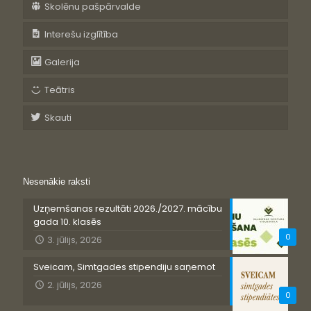
Skolēnu pašpārvalde
Interešu izglītība
Galerija
Teātris
Skauti
Nesenākie raksti
Uzņemšanas rezultāti 2026./2027. mācību
gada 10. klasēs
0
3. jūlijs, 2026
Sveicam, Simtgades stipendiju saņemot
2. jūlijs, 2026
0