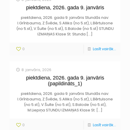
piektdiena, 2026. gada 9. janvāris
piektdiena, 2026. gada 9. janvāris Stundās nav:
I.Grīnbauma, Z.Švēde, S.Allika (no 5.st), L.Bērtulsone
(no 5.st), V.Šulte (no 5.st), S.Balode (no 5.st) STUNDU
IZMAIŅAS Klase St. Stunda
[…]
0
Lasīt vairāk...
8. janvāris, 2026
piektdiena, 2026. gada 9. janvāris
(papildināts_1)
piektdiena, 2026. gada 9. janvāris Stundās nav:
I.Grīnbauma, Z.Švēde, S.Allika (no 5.st), L.Bērtulsone
(no 5.st), V.Šulte (no 5.st), S.Balode (no 5.st),
M.Liepiņa STUNDU IZMAIŅAS Klase St.
[…]
0
Lasīt vairāk...