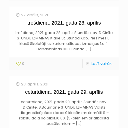
27. aprīlis, 2021
trešdiena, 2021. gada 28. aprīlis
trešdiena, 2021. gada 28. aprīlis Stundās nav: D.Cinīte
STUNDU IZMAIŅAS Klase St. Stunda Kab. Piezīmes E-
klasē Skolotāji, uz kuriem attiecas izmaiņas 1.c 4.
Dabaszinības 338. Stunda
[…]
0
Lasīt vairāk...
28. aprīlis, 2021
ceturtdiena, 2021. gada 29. aprīlis
ceturtdiena, 2021. gada 29. aprīlis Stundās nav:
D.Cinīte, S.Baumane STUNDU IZMAIŅAS Valsts
diagnosticējošais darbs 9.klasēm matemātikā –
rakstu daļa no plkst.10.00. (Skolēniem ar atbalsta
pasākumiem –
[…]