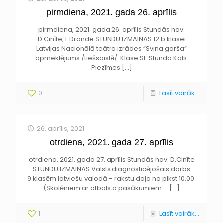
pirmdiena, 2021. gada 26. aprīlis
pirmdiena, 2021. gada 26. aprīlis Stundās nav:
D.Cinīte, L.Drande STUNDU IZMAIŅAS 12.b klasei
Latvijas Nacionālā teātra izrādes “Svina garša”
apmeklējums /tiešsaistē/. Klase St. Stunda Kab.
Piezīmes
[…]
0
Lasīt vairāk...
26. aprīlis, 2021
otrdiena, 2021. gada 27. aprīlis
otrdiena, 2021. gada 27. aprīlis Stundās nav: D.Cinīte
STUNDU IZMAIŅAS Valsts diagnosticējošais darbs
9.klasēm latviešu valodā – rakstu daļa no plkst.10.00.
(Skolēniem ar atbalsta pasākumiem –
[…]
1
Lasīt vairāk...