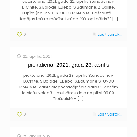
ceturtdiena, 2021. gada 22. aprīlis Stundās nav:
D.Cinīte, S.Balode, L.Liepa, S.Baumane, Z.Gailīte,
I.Upīte (no 12.20) STUNDU IZMAIŅAS Tiešsaistē –
Liepājas teātra mācību izrāde “Kā top teātris?”
[…]
0
Lasīt vairāk...
22. aprīlis, 2021
piektdiena, 2021. gada 23. aprīlis
piektdiena, 2021. gada 23. aprīlis Stundās nav:
D.Cinīte, S.Balode, L.Liepa, S.Baumane STUNDU
IZMAIŅAS Valsts diagnosticējošais darbs 9.klasēm
latviešu valodā – mutvārdu daļa no plkst.09.00.
Tiešsaistē –
[…]
0
Lasīt vairāk...
25. aprīlis, 2021