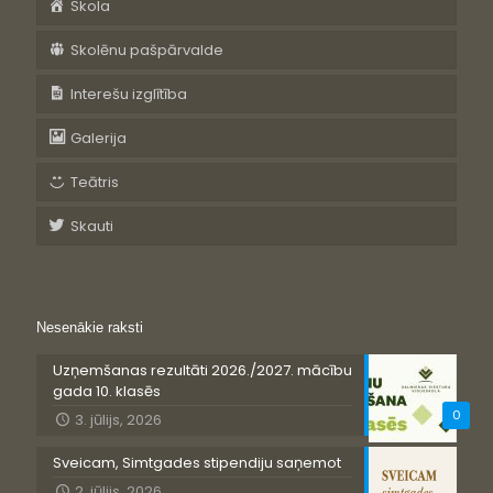
Skola
Skolēnu pašpārvalde
Interešu izglītība
Galerija
Teātris
Skauti
Nesenākie raksti
Uzņemšanas rezultāti 2026./2027. mācību
gada 10. klasēs
0
3. jūlijs, 2026
Sveicam, Simtgades stipendiju saņemot
2. jūlijs, 2026