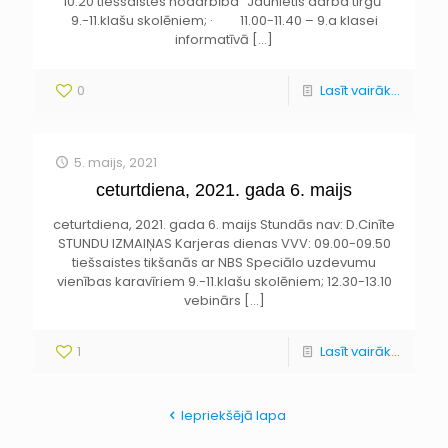
10.20 tiešsaistes nodarbība “Jaunietis darba tirgū”
9.-11.klašu skolēniem; · 11.00-11.40 – 9.a klasei
informatīvā
[…]
0
Lasīt vairāk...
5. maijs, 2021
ceturtdiena, 2021. gada 6. maijs
ceturtdiena, 2021. gada 6. maijs Stundās nav: D.Cinīte
STUNDU IZMAIŅAS Karjeras dienas VVV: 09.00-09.50
tiešsaistes tikšanās ar NBS Speciālo uzdevumu
vienības karavīriem 9.-11.klašu skolēniem; 12.30-13.10
vebinārs
[…]
1
Lasīt vairāk...
Iepriekšējā lapa