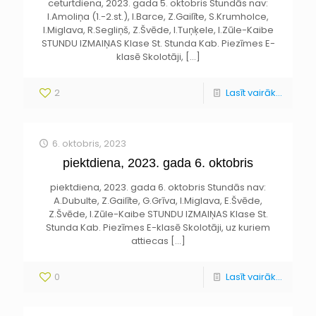
ceturtdiena, 2023. gada 5. oktobris Stundās nav:
I.Amoliņa (1.-2.st.), I.Barce, Z.Gailīte, S.Krumholce,
I.Miglava, R.Segliņš, Z.Švēde, I.Tuņķele, I.Zūle-Kaibe
STUNDU IZMAIŅAS Klase St. Stunda Kab. Piezīmes E-
klasē Skolotāji,
[…]
2
Lasīt vairāk...
6. oktobris, 2023
piektdiena, 2023. gada 6. oktobris
piektdiena, 2023. gada 6. oktobris Stundās nav:
A.Dubulte, Z.Gailīte, G.Grīva, I.Miglava, E.Švēde,
Z.Švēde, I.Zūle-Kaibe STUNDU IZMAIŅAS Klase St.
Stunda Kab. Piezīmes E-klasē Skolotāji, uz kuriem
attiecas
[…]
0
Lasīt vairāk...