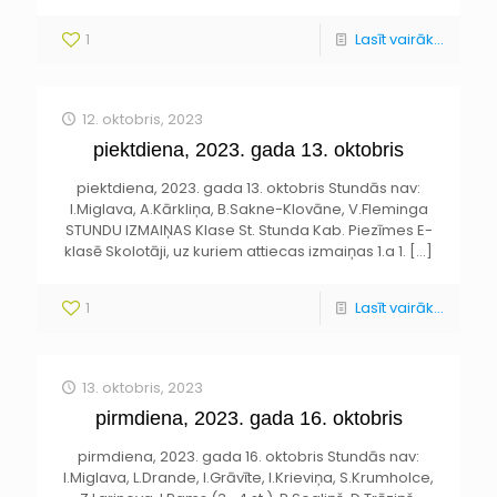
1
Lasīt vairāk...
12. oktobris, 2023
piektdiena, 2023. gada 13. oktobris
piektdiena, 2023. gada 13. oktobris Stundās nav:
I.Miglava, A.Kārkliņa, B.Sakne-Klovāne, V.Fleminga
STUNDU IZMAIŅAS Klase St. Stunda Kab. Piezīmes E-
klasē Skolotāji, uz kuriem attiecas izmaiņas 1.a 1.
[…]
1
Lasīt vairāk...
13. oktobris, 2023
pirmdiena, 2023. gada 16. oktobris
pirmdiena, 2023. gada 16. oktobris Stundās nav:
I.Miglava, L.Drande, I.Grāvīte, I.Krieviņa, S.Krumholce,