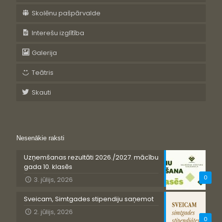
Skolēnu pašpārvalde
Interešu izglītība
Galerija
Teātris
Skauti
Nesenākie raksti
Uzņemšanas rezultāti 2026./2027. mācību
gada 10. klasēs
0
3. jūlijs, 2026
Sveicam, Simtgades stipendiju saņemot
2. jūlijs, 2026
0