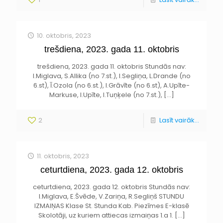
10. oktobris, 2023
trešdiena, 2023. gada 11. oktobris
trešdiena, 2023. gada 11. oktobris Stundās nav:
I.Miglava, S.Allika (no 7.st.), I.Segliņa, L.Drande (no
6.st), Ī.Ozola (no 6.st.), I.Grāvīte (no 6.st), A.Upīte-
Markuse, I.Upīte, I.Tuņķele (no 7.st.),
[…]
2
Lasīt vairāk...
11. oktobris, 2023
ceturtdiena, 2023. gada 12. oktobris
ceturtdiena, 2023. gada 12. oktobris Stundās nav:
I.Miglava, E.Švēde, V.Zariņa, R.Segliņš STUNDU
IZMAIŅAS Klase St. Stunda Kab. Piezīmes E-klasē
Skolotāji, uz kuriem attiecas izmaiņas 1.a 1.
[…]