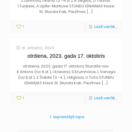
Z.Larinova, I.Rams (3.-4.st.), R.Segliņš, D.Trēziņš,
I.Tuņķele, A.Upīte-Markuse STUNDU IZMAIŅAS Klase
St. Stunda Kab. Piezīmes
[…]
1
Lasīt vairāk...
16. oktobris, 2023
otrdiena, 2023. gada 17. oktobris
otrdiena, 2023. gada 17. oktobris Stundās nav:
K.Antons (no 6.st.), I.Krieviņa, S.Krumholce, L.Vanaga
(no 6.st.), Z.Švēde (3.-4.), I.Miglava, U.Točs STUNDU
IZMAIŅAS Klase St. Stunda Kab. Piezīmes
[…]
1
Lasīt vairāk...
Iepriekšējā lapa