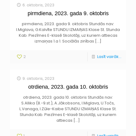
6. oktobris, 2023
pirmdiena, 2023. gada 9. oktobris
pirmdiena, 2023. gada 9. oktobris Stundās nav:
I.Miglava, G.Kalvīte STUNDU IZMAIŅAS Klase St. Stunda
Kab. Piezīmes E-klasē Skolotāji, uz kuriem attiecas
izmaiņas 1.a 1. Sociālās zinības
[…]
2
Lasīt vairāk...
9. oktobris, 2023
otrdiena, 2023. gada 10. oktobris
otrdiena, 2023. gada 10. oktobris Stundās nav:
S.Allika (8.-9.st.), A.Jākobsons, I.Miglava, U.Točs,
L.Vanaga, I.Zūle-Kaibe STUNDU IZMAIŅAS Klase St.
Stunda Kab. Piezīmes E-klasē Skolotāji, uz kuriem
attiecas
[…]
1
Lasīt vairāk...