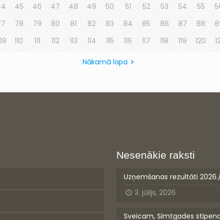
44
45
46
47
48
49
50
51
52
53
54
55
5
77
78
79
80
81
82
83
84
85
86
87
88
8
09
110
111
112
113
114
115
116
117
118
119
120
1
Nākamā lapa
Nesenākie raksti
Uzņemšanas rezultāti 2026.
3. jūlijs, 2026
Sveicam, Simtgades stipen