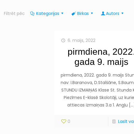
Filtrēt pēc
Kategorijas
Birkas
Autors
6. maijs, 2022
pirmdiena, 2022
gada 9. maijs
pirmdiena, 2022. gada 9. maijs Stu
nav: I.Baranova, D.Stalšāne, S.Bau
STUNDU IZMAIŅAS Klase St. Stunda 
Piezīmes E-klasē Skolotāji, uz kur
attiecas izmaiņas 3.a 1. Angļu
[…
0
Lasīt vai