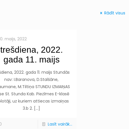
Rādīt visus
10. maijs, 2022
trešdiena, 2022.
gada 11. maijs
šdiena, 2022. gada 11. maijs Stundās
nav: I.Baranova, D.Stalšāne,
aumane, M.Tiltiņa STUNDU IZMAIŅAS
se St. Stunda Kab. Piezīmes E-klasē
lotāji, uz kuriem attiecas izmaiņas
3.b 2.
[…]
0
Lasīt vairāk...