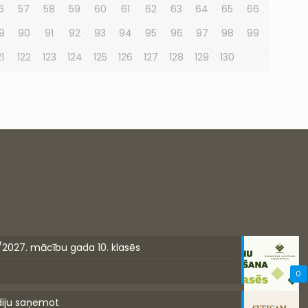
6
57
58
59
60
61
62
63
64
65
66
9
90
91
92
93
94
95
96
97
98
99
21
122
123
124
125
126
127
128
129
130
/2027. mācību gada 10. klasēs
0
diju saņemot