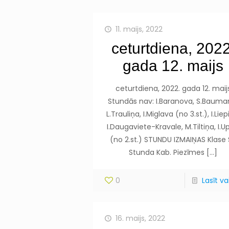
11. maijs, 2022
ceturtdiena, 2022
gada 12. maijs
ceturtdiena, 2022. gada 12. maij
Stundās nav: I.Baranova, S.Bauma
L.Trauliņa, I.Miglava (no 3.st.), I.Liep
I.Daugaviete-Kravale, M.Tiltiņa, I.U
(no 2.st.) STUNDU IZMAIŅAS Klase 
Stunda Kab. Piezīmes
[…]
0
Lasīt vai
16. maijs, 2022