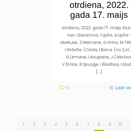
otrdiena, 2022.
gada 17. maijs
otrdiena, 2022. gada 17. maijs Stu
nav: I.Baranova, I.Upīte, A.Upīte-
Markuse, Z.Neimane, G.Grīva, M.Tilt
I.Grāvīte, Ī.Ozola, I.Barce (no 2.st.
G.Līrmane, I.Aizupiete, J.Čeksters
V.Šmite, R.Spuņģe, I.Ābeltiņa, I.Glu
[…]
0
Lasīt vai
1
2
3
4
5
6
7
8
9
10