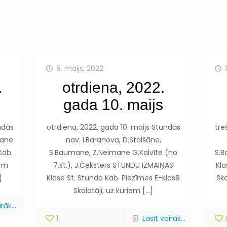
9. maijs, 2022
.
otrdiena, 2022.
gada 10. maijs
ndās
otrdiena, 2022. gada 10. maijs Stundās
tre
mane
nav: I.Baranova, D.Stalšāne,
Kab.
S.Baumane, Z.Neimane G.Kalvīte (no
S.B
iem
7.st.), J.Čeksters STUNDU IZMAIŅAS
Kla
]
Klase St. Stunda Kab. Piezīmes E-klasē
Sko
Skolotāji, uz kuriem
[…]
rāk...
1
Lasīt vairāk...