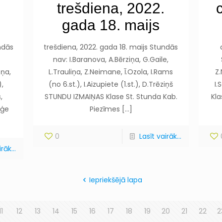
trešdiena, 2022.
gada 18. maijs
ndās
trešdiena, 2022. gada 18. maijs Stundās
nav: I.Baranova, A.Bērziņa, G.Gaile,
iņa,
L.Trauliņa, Z.Neimane, Ī.Ozola, I.Rams
Z
),
(no 6.st.), I.Aizupiete (1.st.), D.Trēziņš
I.
,
STUNDU IZMAIŅAS Klase St. Stunda Kab.
Kla
žģe
Piezīmes
[…]
0
Lasīt vairāk...
rāk...
Iepriekšējā lapa
11
12
13
14
15
16
17
18
19
20
21
22
2