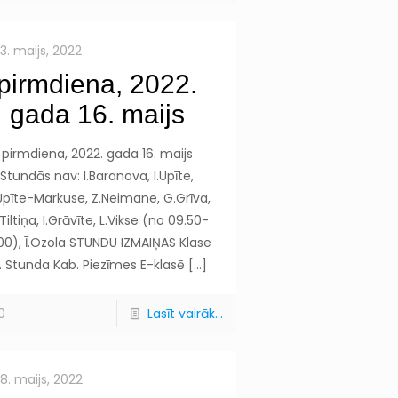
13. maijs, 2022
pirmdiena, 2022.
gada 16. maijs
pirmdiena, 2022. gada 16. maijs
Stundās nav: I.Baranova, I.Upīte,
Upīte-Markuse, Z.Neimane, G.Grīva,
Tiltiņa, I.Grāvīte, L.Vikse (no 09.50-
.00), Ī.Ozola STUNDU IZMAIŅAS Klase
. Stunda Kab. Piezīmes E-klasē
[…]
0
Lasīt vairāk...
18. maijs, 2022