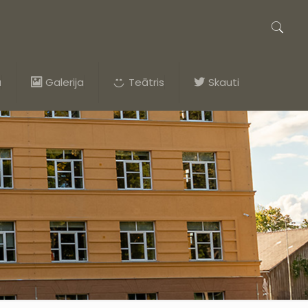
a
Galerija
Teātris
Skauti