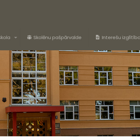
Skola
Skolēnu pašpārvalde
Interešu izglītīb