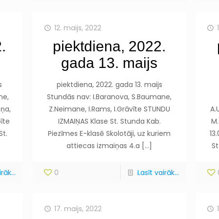
12. maijs, 2022
.
piektdiena, 2022.
gada 13. maijs
s
piektdiena, 2022. gada 13. maijs
ne,
Stundās nav: I.Baranova, S.Baumane,
iņa,
Z.Neimane, I.Rams, I.Grāvīte STUNDU
A.
pīte
IZMAIŅAS Klase St. Stunda Kab.
M.
St.
Piezīmes E-klasē Skolotāji, uz kuriem
13
attiecas izmaiņas 4.a
[…]
St
rāk...
0
Lasīt vairāk...
17. maijs, 2022