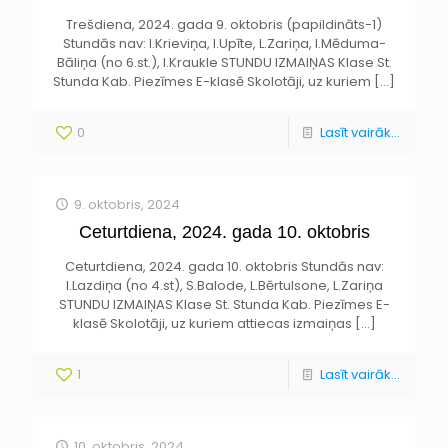
Trešdiena, 2024. gada 9. oktobris (papildināts-1)
Stundās nav: I.Krieviņa, I.Upīte, L.Zariņa, I.Mēduma-
Bāliņa (no 6.st.), I.Kraukle STUNDU IZMAIŅAS Klase St.
Stunda Kab. Piezīmes E-klasē Skolotāji, uz kuriem
[…]
0
Lasīt vairāk...
9. oktobris, 2024
Ceturtdiena, 2024. gada 10. oktobris
Ceturtdiena, 2024. gada 10. oktobris Stundās nav:
I.Lazdiņa (no 4.st), S.Balode, L.Bērtulsone, L.Zariņa
STUNDU IZMAIŅAS Klase St. Stunda Kab. Piezīmes E-
klasē Skolotāji, uz kuriem attiecas izmaiņas
[…]
1
Lasīt vairāk...
10. oktobris, 2024