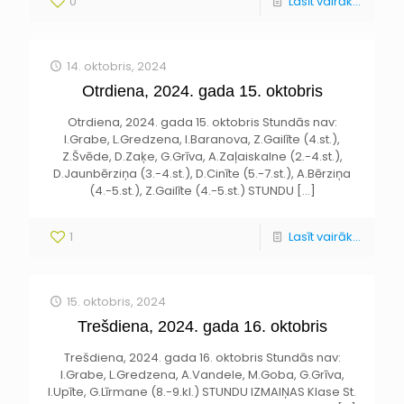
0
Lasīt vairāk...
14. oktobris, 2024
Otrdiena, 2024. gada 15. oktobris
Otrdiena, 2024. gada 15. oktobris Stundās nav:
I.Grabe, L.Gredzena, I.Baranova, Z.Gailīte (4.st.),
Z.Švēde, D.Zaķe, G.Grīva, A.Zaļaiskalne (2.-4.st.),
D.Jaunbērziņa (3.-4.st.), D.Cinīte (5.-7.st.), A.Bērziņa
(4.-5.st.), Z.Gailīte (4.-5.st.) STUNDU
[…]
1
Lasīt vairāk...
15. oktobris, 2024
Trešdiena, 2024. gada 16. oktobris
Trešdiena, 2024. gada 16. oktobris Stundās nav:
I.Grabe, L.Gredzena, A.Vandele, M.Goba, G.Grīva,
I.Upīte, G.Līrmane (8.-9.kl.) STUNDU IZMAIŅAS Klase St.