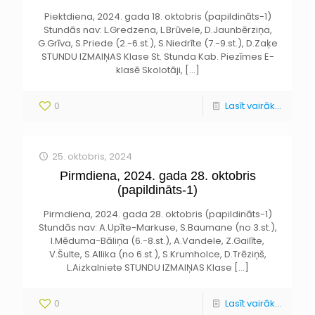
Piektdiena, 2024. gada 18. oktobris (papildināts-1)
Stundās nav: L.Gredzena, L.Brūvele, D.Jaunbērziņa,
G.Grīva, S.Priede (2.-6.st.), S.Niedrīte (7.-9.st.), D.Zaķe
STUNDU IZMAIŅAS Klase St. Stunda Kab. Piezīmes E-
klasē Skolotāji,
[…]
0
Lasīt vairāk...
25. oktobris, 2024
Pirmdiena, 2024. gada 28. oktobris
(papildināts-1)
Pirmdiena, 2024. gada 28. oktobris (papildināts-1)
Stundās nav: A.Upīte-Markuse, S.Baumane (no 3.st.),
I.Mēduma-Bāliņa (6.-8.st.), A.Vandele, Z.Gailīte,
V.Šulte, S.Allika (no 6.st.), S.Krumholce, D.Trēziņš,
L.Aizkalniete STUNDU IZMAIŅAS Klase
[…]
0
Lasīt vairāk...