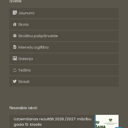
Izvēlne
Jaunumi
Skola
Skolēnu pašpārvalde
Interešu izglītība
Galerija
Teātris
Skauti
Nesenākie raksti
Uzņemšanas rezultāti 2026./2027. mācību
gada 10. klasēs