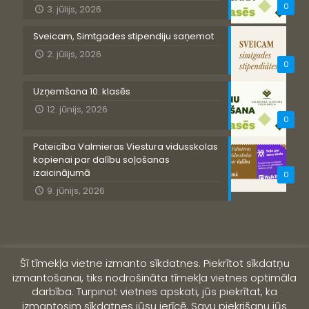
0
3. jūlijs, 2026
Sveicam, Simtgades stipendiju saņemot
2. jūlijs, 2026
0
Uzņemšana 10. klasēs
12. jūnijs, 2026
0
Pateicība Valmieras Viestura vidusskolas
kopienai par dalību soļošanas
izaicinājumā
0
9. jūnijs, 2026
Šī tīmekļa vietne izmanto sīkdatnes. Piekrītot sīkdatņu
izmantošanai, tiks nodrošināta tīmekļa vietnes optimāla
darbība. Turpinot vietnes apskati, jūs piekrītat, ka
izmantosim sīkdatnes jūsu ierīcē. Savu piekrišanu jūs