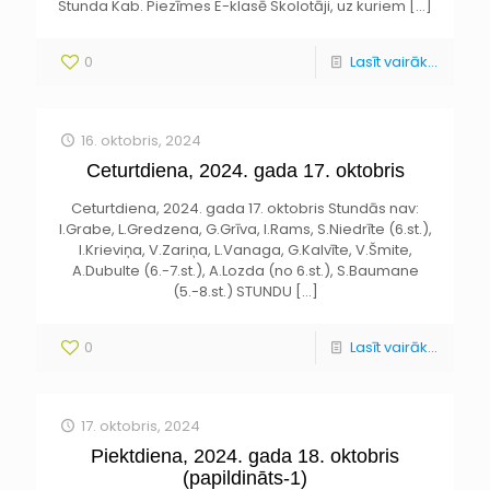
Stunda Kab. Piezīmes E-klasē Skolotāji, uz kuriem
[…]
0
Lasīt vairāk...
16. oktobris, 2024
Ceturtdiena, 2024. gada 17. oktobris
Ceturtdiena, 2024. gada 17. oktobris Stundās nav:
I.Grabe, L.Gredzena, G.Grīva, I.Rams, S.Niedrīte (6.st.),
I.Krieviņa, V.Zariņa, L.Vanaga, G.Kalvīte, V.Šmite,
A.Dubulte (6.-7.st.), A.Lozda (no 6.st.), S.Baumane
(5.-8.st.) STUNDU
[…]
0
Lasīt vairāk...
17. oktobris, 2024
Piektdiena, 2024. gada 18. oktobris
(papildināts-1)