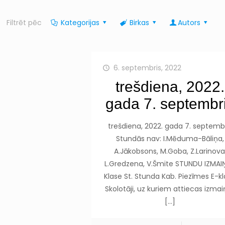
Filtrēt pēc
Kategorijas
Birkas
Autors
6. septembris, 2022
trešdiena, 2022.
gada 7. septembr
trešdiena, 2022. gada 7. septemb
Stundās nav: I.Mēduma-Bāliņa,
A.Jākobsons, M.Goba, Z.Larinova
L.Gredzena, V.Šmite STUNDU IZMAI
Klase St. Stunda Kab. Piezīmes E-k
Skolotāji, uz kuriem attiecas izma
[…]