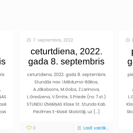
7. septembris, 2022
ceturtdiena, 2022.
is
gada 8. septembris
g
ris
ceturtdiena, 2022. gada 8. septembris
pi
Stundās nav: I.Mēduma-Bāliņa,
,
A.Jākobsons, M.Goba, Z.Larinova,
ŅAS
L.Gredzena, V.Šmite, S.Priede (no 7.st.)
L.
lasē
STUNDU IZMAIŅAS Klase St. Stunda Kab.
Kla
iņas
Piezīmes E-klasē Skolotāji, uz
[…]
Sko
0
Lasīt vairāk...