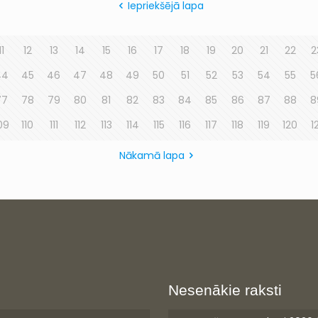
Iepriekšējā lapa
11
12
13
14
15
16
17
18
19
20
21
22
2
44
45
46
47
48
49
50
51
52
53
54
55
5
77
78
79
80
81
82
83
84
85
86
87
88
8
09
110
111
112
113
114
115
116
117
118
119
120
1
Nākamā lapa
Nesenākie raksti