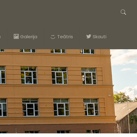
a
Galerija
Teātris
Skauti