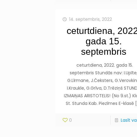
14. septembris, 2022
ceturtdiena, 2022
gada 15.
septembris
ceturtdiena, 2022. gada 15.
septembris Stundās nav: I.Upīte
G.Līrmane, J.Čeksters, G.Verovkin
I.Kraukle, G.Grīva, D.Trēziņš STUN
IZMAIŅAS ARISTOTELIS! (No 9.st.) K
St. Stunda Kab. Piezīmes E-klasē
[
0
Lasīt vai