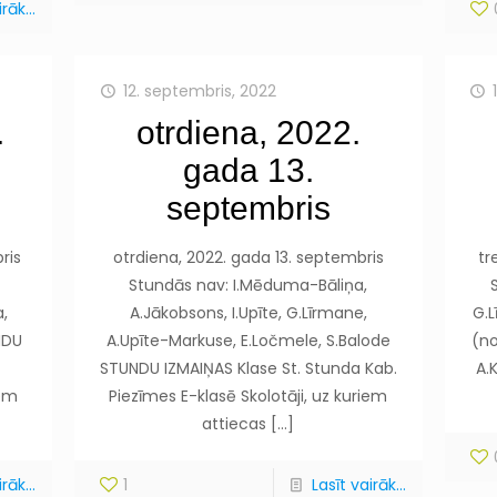
rāk...
12. septembris, 2022
.
otrdiena, 2022.
gada 13.
septembris
ris
otrdiena, 2022. gada 13. septembris
tr
Stundās nav: I.Mēduma-Bāliņa,
,
A.Jākobsons, I.Upīte, G.Līrmane,
G.L
NDU
A.Upīte-Markuse, E.Ločmele, S.Balode
(no
STUNDU IZMAIŅAS Klase St. Stunda Kab.
A.
iem
Piezīmes E-klasē Skolotāji, uz kuriem
attiecas
[…]
rāk...
1
Lasīt vairāk...