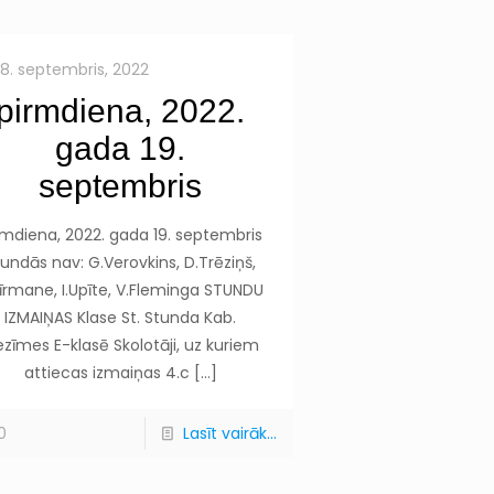
18. septembris, 2022
pirmdiena, 2022.
gada 19.
septembris
rmdiena, 2022. gada 19. septembris
undās nav: G.Verovkins, D.Trēziņš,
Līrmane, I.Upīte, V.Fleminga STUNDU
IZMAIŅAS Klase St. Stunda Kab.
ezīmes E-klasē Skolotāji, uz kuriem
attiecas izmaiņas 4.c
[…]
0
Lasīt vairāk...