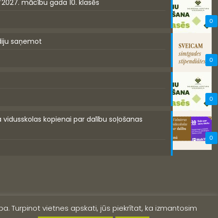
/2027. mācību gada 10. klasēs
0
diju saņemot
0
0
a vidusskolas kopienai par dalību soļošanas
0
a. Turpinot vietnes apskati, jūs piekrītat, ka izmantosim