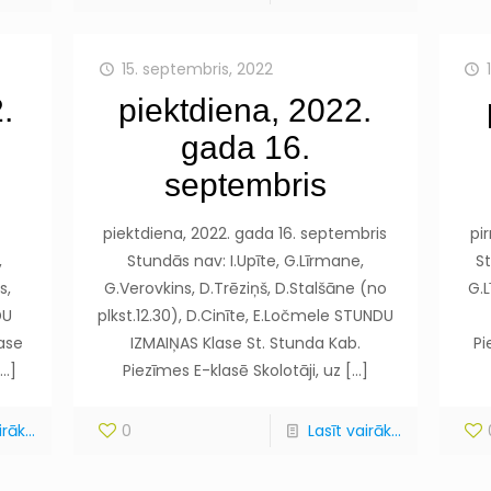
15. septembris, 2022
.
piektdiena, 2022.
gada 16.
septembris
piektdiena, 2022. gada 16. septembris
pi
,
Stundās nav: I.Upīte, G.Līrmane,
St
s,
G.Verovkins, D.Trēziņš, D.Stalšāne (no
G.
DU
plkst.12.30), D.Cinīte, E.Ločmele STUNDU
lase
IZMAIŅAS Klase St. Stunda Kab.
Pi
…]
Piezīmes E-klasē Skolotāji, uz
[…]
rāk...
0
Lasīt vairāk...