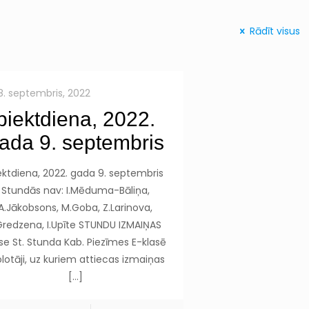
Rādīt visus
8. septembris, 2022
piektdiena, 2022.
ada 9. septembris
ektdiena, 2022. gada 9. septembris
Stundās nav: I.Mēduma-Bāliņa,
A.Jākobsons, M.Goba, Z.Larinova,
Gredzena, I.Upīte STUNDU IZMAIŅAS
se St. Stunda Kab. Piezīmes E-klasē
lotāji, uz kuriem attiecas izmaiņas
[…]