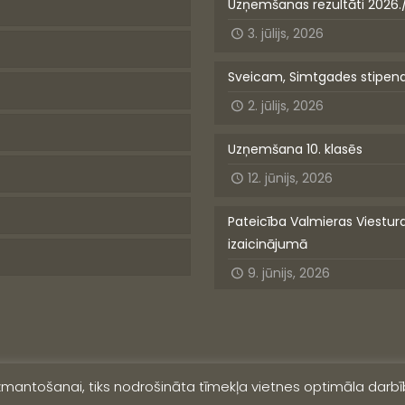
Uzņemšanas rezultāti 2026.
3. jūlijs, 2026
Sveicam, Simtgades stipen
2. jūlijs, 2026
Uzņemšana 10. klasēs
12. jūnijs, 2026
Pateicība Valmieras Viestur
izaicinājumā
9. jūnijs, 2026
izmantošanai, tiks nodrošināta tīmekļa vietnes optimāla darbīb