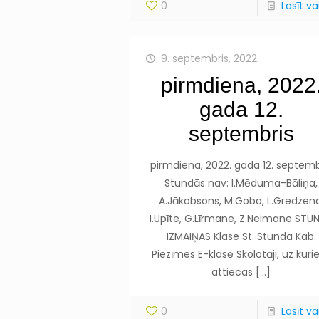
0
Lasīt vai
9. septembris, 2022
pirmdiena, 2022
gada 12.
septembris
pirmdiena, 2022. gada 12. septemb
Stundās nav: I.Mēduma-Bāliņa,
A.Jākobsons, M.Goba, L.Gredzena
I.Upīte, G.Līrmane, Z.Neimane STU
IZMAIŅAS Klase St. Stunda Kab.
Piezīmes E-klasē Skolotāji, uz kur
attiecas
[…]
0
Lasīt vai