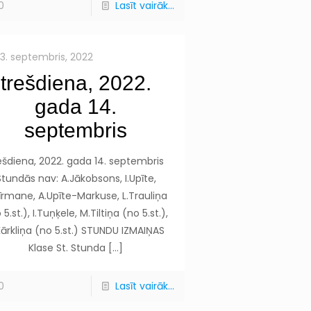
0
Lasīt vairāk...
13. septembris, 2022
trešdiena, 2022.
gada 14.
septembris
ešdiena, 2022. gada 14. septembris
Stundās nav: A.Jākobsons, I.Upīte,
īrmane, A.Upīte-Markuse, L.Trauliņa
 5.st.), I.Tuņķele, M.Tiltiņa (no 5.st.),
Kārkliņa (no 5.st.) STUNDU IZMAIŅAS
Klase St. Stunda
[…]
0
Lasīt vairāk...