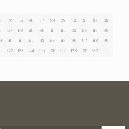
3
24
25
26
27
28
29
30
31
32
33
6
57
58
59
60
61
62
63
64
65
66
9
90
91
92
93
94
95
96
97
98
99
21
122
123
124
125
126
127
128
129
130