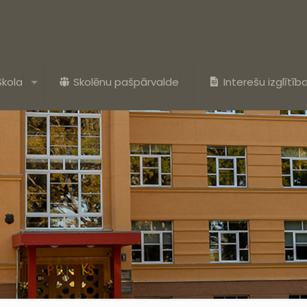
Skola
Skolēnu pašpārvalde
Interešu izglītīb