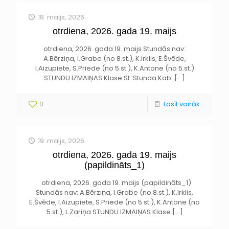
18. maijs, 2026
otrdiena, 2026. gada 19. maijs
otrdiena, 2026. gada 19. maijs Stundās nav:
A.Bērziņa, I.Grabe (no 8.st.), K.Irklis, E.Švēde,
I.Aizupiete, S.Priede (no 5.st.), K.Antone (no 5.st.)
STUNDU IZMAIŅAS Klase St. Stunda Kab.
[…]
0
Lasīt vairāk...
19. maijs, 2026
otrdiena, 2026. gada 19. maijs
(papildināts_1)
otrdiena, 2026. gada 19. maijs (papildināts_1)
Stundās nav: A.Bērziņa, I.Grabe (no 8.st.), K.Irklis,
E.Švēde, I.Aizupiete, S.Priede (no 5.st.), K.Antone (no
5.st.), L.Zariņa STUNDU IZMAIŅAS Klase
[…]