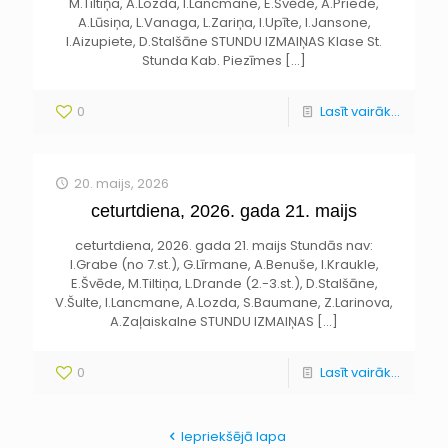
M.Tiltiņa, A.Lozda, I.Lancmane, E.Švēde, A.Priede,
A.Lūsiņa, L.Vanaga, L.Zariņa, I.Upīte, I.Jansone,
I.Aizupiete, D.Stalšāne STUNDU IZMAIŅAS Klase St.
Stunda Kab. Piezīmes
[…]
0
Lasīt vairāk...
20. maijs, 2026
ceturtdiena, 2026. gada 21. maijs
ceturtdiena, 2026. gada 21. maijs Stundās nav:
I.Grabe (no 7.st.), G.Līrmane, A.Benuše, I.Kraukle,
E.Švēde, M.Tiltiņa, L.Drande (2.-3.st.), D.Stalšāne,
V.Šulte, I.Lancmane, A.Lozda, S.Baumane, Z.Larinova,
A.Zaļaiskalne STUNDU IZMAIŅAS
[…]
0
Lasīt vairāk...
Iepriekšējā lapa