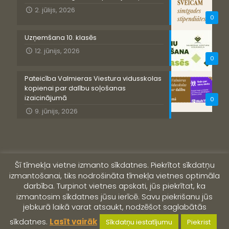
2. jūlijs, 2026
0
Uzņemšana 10. klasēs
12. jūnijs, 2026
0
Pateicība Valmieras Viestura vidusskolas
kopienai par dalību soļošanas
izaicinājumā
0
9. jūnijs, 2026
Šī tīmekļa vietne izmanto sīkdatnes. Piekrītot sīkdatņu
izmantošanai, tiks nodrošināta tīmekļa vietnes optimāla
darbība. Turpinot vietnes apskati, jūs piekrītat, ka
izmantosim sīkdatnes jūsu ierīcē. Savu piekrišanu jūs
jebkurā laikā varat atsaukt, nodzēšot saglabātās
© 2019 Valmieras Viestura vidusskola
sīkdatnes.
Lasīt vairāk
Sīkdatņu iestatījumu
Piekrist