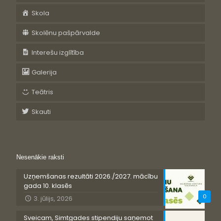
Skola
Skolēnu pašpārvalde
Interešu izglītība
Galerija
Teātris
Skauti
Nesenākie raksti
Uzņemšanas rezultāti 2026./2027. mācību
gada 10. klasēs
0
3. jūlijs, 2026
Sveicam, Simtgades stipendiju saņemot