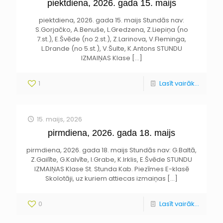
piektdiena, 2026. gada 15. maijs
piektdiena, 2026. gada 15. maijs Stundās nav:
S.Gorjačko, A.Benuše, L.Gredzena, Z.Liepiņa (no
7.st.), E.Švēde (no 2.st.), Z.Larinova, V.Fleminga,
L.Drande (no 5.st.), V.Šulte, K.Antons STUNDU
IZMAIŅAS Klase
[…]
1
Lasīt vairāk...
15. maijs, 2026
pirmdiena, 2026. gada 18. maijs
pirmdiena, 2026. gada 18. maijs Stundās nav: G.Baltā,
Z.Gailīte, G.Kalvīte, I.Grabe, K.Irklis, E.Švēde STUNDU
IZMAIŅAS Klase St. Stunda Kab. Piezīmes E-klasē
Skolotāji, uz kuriem attiecas izmaiņas
[…]
0
Lasīt vairāk...