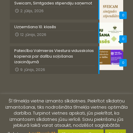
Sveicam, Simtgades stipendiju saņemot
2. jūlijs, 2026
0
Uzņemšana 10. klasēs
12. jūnijs, 2026
0
Pateicība Valmieras Viestura vidusskolas
kopienai par dalību soļošanas
izaicinājumā
0
9. jūnijs, 2026
Šī tīmekļa vietne izmanto sīkdatnes. Piekrītot sīkdatņu
izmantošanai, tiks nodrošināta tīmekļa vietnes optimāla
darbība. Turpinot vietnes apskati, jūs piekrītat, ka
izmantosim sīkdatnes jūsu ierīcē. Savu piekrišanu jūs
jebkurā laikā varat atsaukt, nodzēšot saglabātās
© 2019 Valmieras Viestura vidusskola