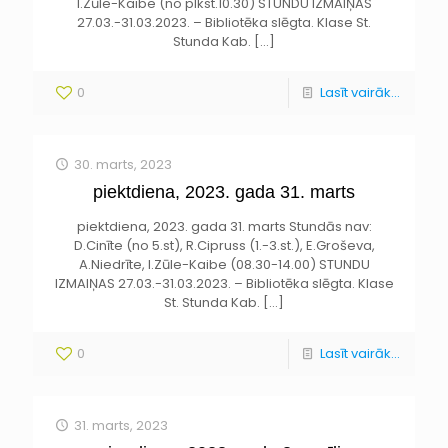
I.Zūle-Kaibe (no plkst.10.30) STUNDU IZMAIŅAS
27.03.-31.03.2023. – Bibliotēka slēgta. Klase St.
Stunda Kab.
[…]
0
Lasīt vairāk...
30. marts, 2023
piektdiena, 2023. gada 31. marts
piektdiena, 2023. gada 31. marts Stundās nav:
D.Cinīte (no 5.st), R.Cipruss (1.-3.st.), E.Groševa,
A.Niedrīte, I.Zūle-Kaibe (08.30-14.00) STUNDU
IZMAIŅAS 27.03.-31.03.2023. – Bibliotēka slēgta. Klase
St. Stunda Kab.
[…]
0
Lasīt vairāk...
31. marts, 2023