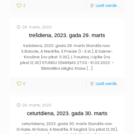
2
Lasīt vairāk...
28. marts, 2023
trešdiena, 2023. gada 29. marts
trešdiena, 2023. gada 29. marts Stundās nav:
S.Balode, A.Niedrīte, S.Priede (1.-3.st.), B.Sakne-
Klovāne (no plkst. 11.30), L.Trauliņa, I.Upīte (no
plkst.12.30) STUNDU IZMAIŅAS 27.03.-31.03.2023. –
Bibliotēka slēgta. Klase
[…]
0
Lasīt vairāk...
29. marts, 2023
ceturtdiena, 2023. gada 30. marts
ceturtdiena, 2023. gada 30. marts Stundās nav:
G.Gaile, M.Goba, A.Niedrīte, R.Segliņš (no plkst.12.30),