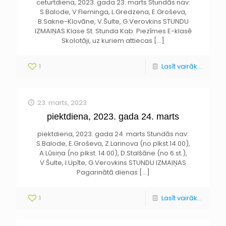
ceturtdiena, 2023. gada 23. marts Stundās nav:
S.Balode, V.Fleminga, L.Gredzena, E.Groševa,
B.Sakne-Klovāne, V.Šulte, G.Verovkins STUNDU
IZMAIŅAS Klase St. Stunda Kab. Piezīmes E-klasē
Skolotāji, uz kuriem attiecas
[…]
1
Lasīt vairāk...
23. marts, 2023
piektdiena, 2023. gada 24. marts
piektdiena, 2023. gada 24. marts Stundās nav:
S.Balode, E.Groševa, Z.Larinova (no plkst.14.00),
A.Lūsiņa (no plkst. 14.00), D.Stalšāne (no 6.st.),
V.Šulte, I.Upīte, G.Verovkins STUNDU IZMAIŅAS
Pagarinātā dienas
[…]
1
Lasīt vairāk...