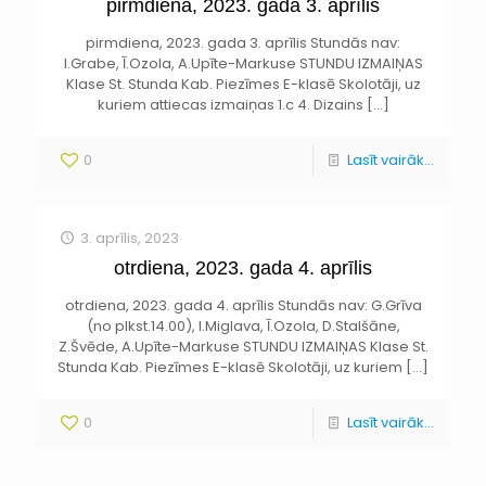
pirmdiena, 2023. gada 3. aprīlis
pirmdiena, 2023. gada 3. aprīlis Stundās nav:
I.Grabe, Ī.Ozola, A.Upīte-Markuse STUNDU IZMAIŅAS
Klase St. Stunda Kab. Piezīmes E-klasē Skolotāji, uz
kuriem attiecas izmaiņas 1.c 4. Dizains
[…]
0
Lasīt vairāk...
3. aprīlis, 2023
otrdiena, 2023. gada 4. aprīlis
otrdiena, 2023. gada 4. aprīlis Stundās nav: G.Grīva
(no plkst.14.00), I.Miglava, Ī.Ozola, D.Stalšāne,
Z.Švēde, A.Upīte-Markuse STUNDU IZMAIŅAS Klase St.
Stunda Kab. Piezīmes E-klasē Skolotāji, uz kuriem
[…]
0
Lasīt vairāk...