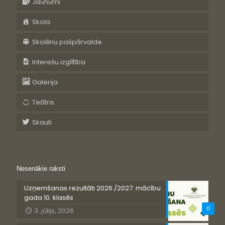
Jaunumi
Skola
Skolēnu pašpārvalde
Interešu izglītība
Galerija
Teātris
Skauti
Nesenākie raksti
Uzņemšanas rezultāti 2026./2027. mācību
gada 10. klasēs
0
3. jūlijs, 2026