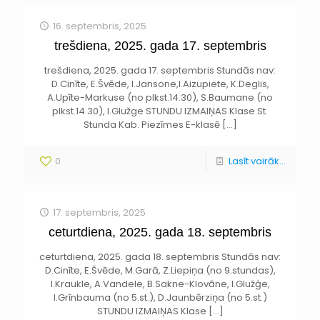
16. septembris, 2025
trešdiena, 2025. gada 17. septembris
trešdiena, 2025. gada 17. septembris Stundās nav:
D.Cinīte, E.Švēde, I.Jansone,I.Aizupiete, K.Deglis,
A.Upīte-Markuse (no plkst.14.30), S.Baumane (no
plkst.14.30), I.Glužge STUNDU IZMAIŅAS Klase St.
Stunda Kab. Piezīmes E-klasē
[…]
0
Lasīt vairāk...
17. septembris, 2025
ceturtdiena, 2025. gada 18. septembris
ceturtdiena, 2025. gada 18. septembris Stundās nav:
D.Cinīte, E.Švēde, M.Garā, Z.Liepiņa (no 9.stundas),
I.Kraukle, A.Vandele, B.Sakne-Klovāne, I.Glužģe,
I.Grīnbauma (no 5.st.), D.Jaunbērziņa (no 5.st.)
STUNDU IZMAIŅAS Klase
[…]