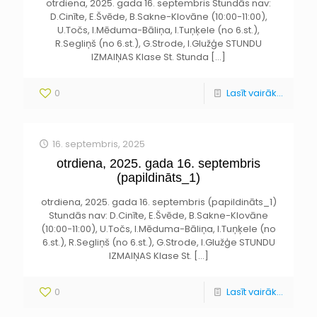
otrdiena, 2025. gada 16. septembris Stundās nav:
D.Cinīte, E.Švēde, B.Sakne-Klovāne (10:00-11:00),
U.Točs, I.Mēduma-Bāliņa, I.Tuņķele (no 6.st.),
R.Segliņš (no 6.st.), G.Strode, I.Glužģe STUNDU
IZMAIŅAS Klase St. Stunda
[…]
0
Lasīt vairāk...
16. septembris, 2025
otrdiena, 2025. gada 16. septembris
(papildināts_1)
otrdiena, 2025. gada 16. septembris (papildināts_1)
Stundās nav: D.Cinīte, E.Švēde, B.Sakne-Klovāne
(10:00-11:00), U.Točs, I.Mēduma-Bāliņa, I.Tuņķele (no
6.st.), R.Segliņš (no 6.st.), G.Strode, I.Glužģe STUNDU
IZMAIŅAS Klase St.
[…]
0
Lasīt vairāk...