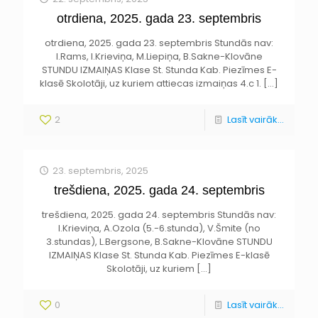
otrdiena, 2025. gada 23. septembris
otrdiena, 2025. gada 23. septembris Stundās nav:
I.Rams, I.Krieviņa, M.Liepiņa, B.Sakne-Klovāne
STUNDU IZMAIŅAS Klase St. Stunda Kab. Piezīmes E-
klasē Skolotāji, uz kuriem attiecas izmaiņas 4.c 1.
[…]
2
Lasīt vairāk...
23. septembris, 2025
trešdiena, 2025. gada 24. septembris
trešdiena, 2025. gada 24. septembris Stundās nav:
I.Krieviņa, A.Ozola (5.-6.stunda), V.Šmite (no
3.stundas), L.Bergsone, B.Sakne-Klovāne STUNDU
IZMAIŅAS Klase St. Stunda Kab. Piezīmes E-klasē
Skolotāji, uz kuriem
[…]
0
Lasīt vairāk...