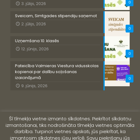
0
3. jūlijs, 2026
Sveicam, Simtgades stipendiju saņemot
2. jūlijs, 2026
0
Uzņemšana 10. klasēs
12. jūnijs, 2026
0
Pateicība Valmieras Viestura vidusskolas
kopienai par dalību soļošanas
izaicinājumā
0
9. jūnijs, 2026
Šī tīmekļa vietne izmanto sīkdatnes. Piekrītot sīkdatņu
izmantošanai, tiks nodrošināta tīmekļa vietnes optimāla
darbība. Turpinot vietnes apskati, jūs piekrītat, ka
izmantosim sīkdatnes jūsu ierīcē. Savu piekrišanu jūs