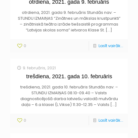
otrdiena, 2021. gada 9. februāris
otrdiena, 2021. gada 9. februāris Stundās nav: –
STUNDU IZMAIŅAS “Zinātnes un mākslas krustpunkti”
– zinātniskā teātra izrāde tiešsaistē programmas
“Latvijas skolas soma” ietvaros Klase St.
[…]
0
Lasīt vairāk...
9. februāris, 2021
trešdiena, 2021. gada 10. februāris
trešdiena, 2021. gada 10. februāris Stundās nav: –
STUNDU IZMAIŅAS 08.10-09.40 – Valsts
diagnosticējošā darba latviešu valodā mutvārdu
daļa – 6.a klasei (L.Vikse) 11.30-12.35 – Valsts
[…]
0
Lasīt vairāk...