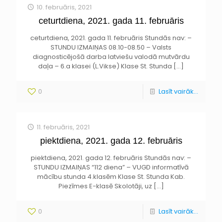
10. februāris, 2021
ceturtdiena, 2021. gada 11. februāris
ceturtdiena, 2021. gada 11. februāris Stundās nav: –
STUNDU IZMAIŅAS 08.10-08.50 – Valsts
diagnosticējošā darba latviešu valodā mutvārdu
daļa – 6.a klasei (L.Vikse) Klase St. Stunda
[…]
0
Lasīt vairāk...
11. februāris, 2021
piektdiena, 2021. gada 12. februāris
piektdiena, 2021. gada 12. februāris Stundās nav: –
STUNDU IZMAIŅAS “112 diena” – VUGD informatīvā
mācību stunda 4.klasēm Klase St. Stunda Kab.
Piezīmes E-klasē Skolotāji, uz
[…]
0
Lasīt vairāk...