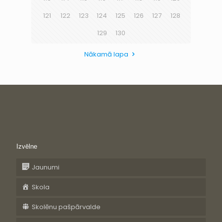
121
122
123
124
125
126
127
128
129
130
Nākamā lapa
Izvēlne
Jaunumi
Skola
Skolēnu pašpārvalde