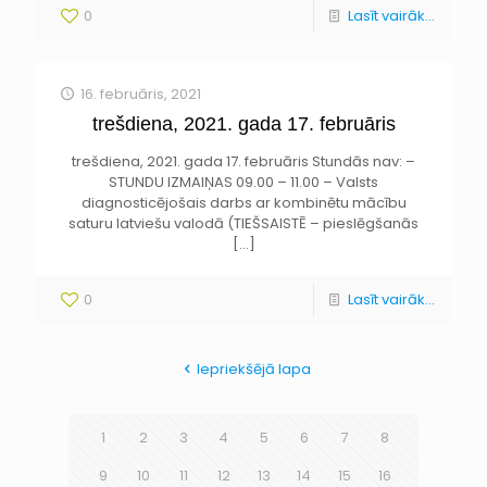
0
Lasīt vairāk...
16. februāris, 2021
trešdiena, 2021. gada 17. februāris
trešdiena, 2021. gada 17. februāris Stundās nav: –
STUNDU IZMAIŅAS 09.00 – 11.00 – Valsts
diagnosticējošais darbs ar kombinētu mācību
saturu latviešu valodā (TIEŠSAISTĒ – pieslēgšanās
[…]
0
Lasīt vairāk...
Iepriekšējā lapa
1
2
3
4
5
6
7
8
9
10
11
12
13
14
15
16