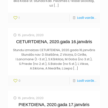
ēka Klase St. Stunda Kab. Piezīmes E-klasē Skolotāji,
uz
[…]
1
Lasīt vairāk...
15. janvāris, 2020
CETURTDIENA, 2020.gada 16.janvāris
Stundu izmaiņas CETURTDIENA, 2020.gada 16.janvāris
Stundās nav: D.Stalšāne, Z.Vilciņa, D.Cinīte,
I.Lancmane (1.-3.st.), S.Kārkliņa, M.Goba (no 3.st.),
S.Priede (no 2.st.), S.Balode (no 5.st.), L.Vikse,
A.Eiklone, A.Niedrīte, L.Liepa
[…]
0
Lasīt vairāk...
16. janvāris, 2020
PIEKTDIENA, 2020.gada 17.janvāris