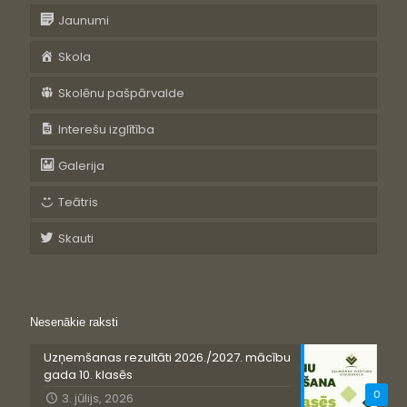
Jaunumi
Skola
Skolēnu pašpārvalde
Interešu izglītība
Galerija
Teātris
Skauti
Nesenākie raksti
Uzņemšanas rezultāti 2026./2027. mācību
gada 10. klasēs
0
3. jūlijs, 2026