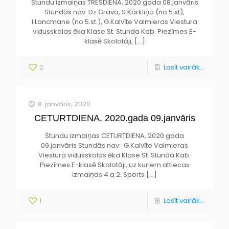
Stundu izmaiņas TREŠDIENA, 2020.gada 08.janvāris
Stundās nav: Dz.Grava, S.Kārkliņa (no 5.st),
I.Lancmane (no 5.st.), G.Kalvīte Valmieras Viestura
vidusskolas ēka Klase St. Stunda Kab. Piezīmes E-
klasē Skolotāji,
[…]
2
Lasīt vairāk...
8. janvāris, 2020
CETURTDIENA, 2020.gada 09.janvāris
Stundu izmaiņas CETURTDIENA, 2020.gada
09.janvāris Stundās nav: G.Kalvīte Valmieras
Viestura vidusskolas ēka Klase St. Stunda Kab.
Piezīmes E-klasē Skolotāji, uz kuriem attiecas
izmaiņas 4.a 2. Sports
[…]
1
Lasīt vairāk...