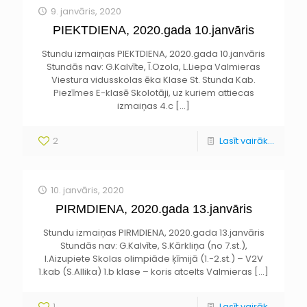
9. janvāris, 2020
PIEKTDIENA, 2020.gada 10.janvāris
Stundu izmaiņas PIEKTDIENA, 2020.gada 10.janvāris
Stundās nav: G.Kalvīte, Ī.Ozola, L.Liepa Valmieras
Viestura vidusskolas ēka Klase St. Stunda Kab.
Piezīmes E-klasē Skolotāji, uz kuriem attiecas
izmaiņas 4.c
[…]
2
Lasīt vairāk...
10. janvāris, 2020
PIRMDIENA, 2020.gada 13.janvāris
Stundu izmaiņas PIRMDIENA, 2020.gada 13.janvāris
Stundās nav: G.Kalvīte, S.Kārkliņa (no 7.st.),
I.Aizupiete Skolas olimpiāde ķīmijā (1.-2.st.) – V2V
1.kab (S.Allika) 1.b klase – koris atcelts Valmieras
[…]
1
Lasīt vairāk...