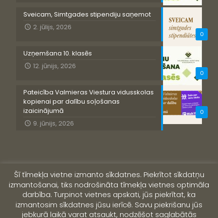
Sveicam, Simtgades stipendiju saņemot
2. jūlijs, 2026
0
Uzņemšana 10. klasēs
12. jūnijs, 2026
0
Pateicība Valmieras Viestura vidusskolas
kopienai par dalību soļošanas
izaicinājumā
0
9. jūnijs, 2026
Šī tīmekļa vietne izmanto sīkdatnes. Piekrītot sīkdatņu
izmantošanai, tiks nodrošināta tīmekļa vietnes optimāla
darbība. Turpinot vietnes apskati, jūs piekrītat, ka
izmantosim sīkdatnes jūsu ierīcē. Savu piekrišanu jūs
jebkurā laikā varat atsaukt, nodzēšot saglabātās
© 2019 Valmieras Viestura vidusskola