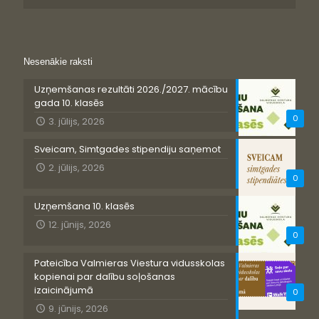
Nesenākie raksti
Uzņemšanas rezultāti 2026./2027. mācību
gada 10. klasēs
0
3. jūlijs, 2026
Sveicam, Simtgades stipendiju saņemot
2. jūlijs, 2026
0
Uzņemšana 10. klasēs
12. jūnijs, 2026
0
Pateicība Valmieras Viestura vidusskolas
kopienai par dalību soļošanas
izaicinājumā
0
9. jūnijs, 2026