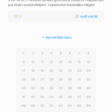
9.00-14.00. 1.-4.klašu skolēni grāmatas saņems 1.septembrī
pie klašu audzinātājām. 1.septembrī bibliotēka slēgta!
4
Lasīt vairāk...
Iepriekšējā lapa
1
2
3
4
5
6
7
8
9
10
11
12
13
14
15
16
17
18
19
20
21
22
23
24
25
26
27
28
29
30
31
32
33
34
35
36
37
38
39
40
41
42
43
44
45
46
47
48
49
50
51
52
53
54
55
56