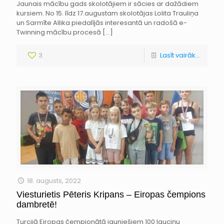
Jaunais mācību gads skolotājiem ir sācies ar dažādiem
kursiem. No 15. līdz 17.augustam skolotājas Lolita Trauliņa
un Sarmīte Allika piedalījās interesantā un radošā e-
Twinning mācību procesā
[…]
3
Lasīt vairāk...
18. augusts, 2022
Viesturietis Pēteris Kripans – Eiropas čempions
dambretē!
Turcijā Eiropas čempionātā jauniešiem 100 lauciņu