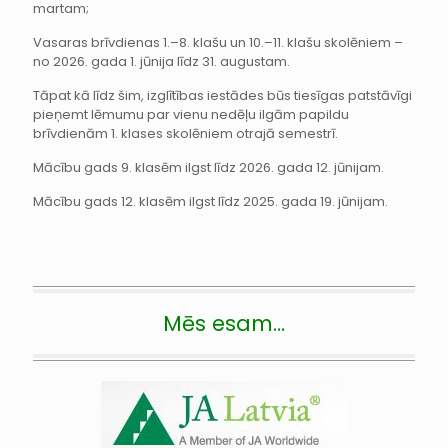
martam;
Vasaras brīvdienas 1.–8. klašu un 10.–11. klašu skolēniem –
no 2026. gada 1. jūnija līdz 31. augustam.
Tāpat kā līdz šim, izglītības iestādes būs tiesīgas patstāvīgi
pieņemt lēmumu par vienu nedēļu ilgām papildu
brīvdienām 1. klases skolēniem otrajā semestrī.
Mācību gads 9. klasēm ilgst līdz 2026. gada 12. jūnijam.
Mācību gads 12. klasēm ilgst līdz 2025. gada 19. jūnijam.
Mēs esam…