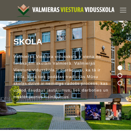
S
K
O
L
A
V
a
l
m
i
e
r
a
s
V
i
e
s
t
u
r
a
v
i
d
u
s
s
k
o
l
a
i
r
v
i
e
n
a
n
o
l
i
e
l
ā
k
a
j
ā
m
s
k
o
l
ā
m
V
a
l
m
i
e
r
ā
.
V
a
l
m
i
e
r
a
s
V
i
e
s
t
u
r
a
v
i
d
u
s
s
k
o
l
a
i
r
p
i
e
r
ā
d
ī
j
u
s
i
,
k
a
t
ā
i
r
s
k
o
l
a
,
k
u
r
ā
t
i
e
k
g
o
d
ā
t
a
s
t
r
a
d
ī
c
i
j
a
s
.
M
ū
s
u
s
k
o
l
a
s
d
z
ī
v
e
i
r
n
e
m
i
t
ī
g
s
r
a
d
o
š
s
p
r
o
c
e
s
s
,
k
a
s
u
z
d
o
d
d
a
u
d
z
u
s
j
a
u
t
ā
j
u
m
u
s
,
l
i
e
k
d
a
r
b
o
t
i
e
s
u
n
m
e
k
l
ē
t
j
a
u
n
u
s
r
i
s
i
n
ā
j
u
m
u
s
.