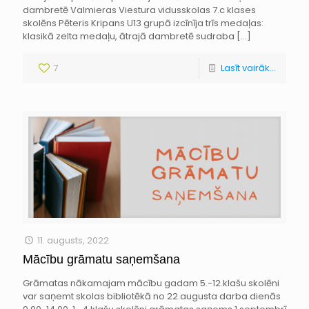
dambretē Valmieras Viestura vidusskolas 7.c klases
skolēns Pēteris Kripans U13 grupā izcīnīja trīs medaļas:
klasikā zelta medaļu, ātrajā dambretē sudraba
[…]
7
Lasīt vairāk...
11. augusts, 2022
Mācību grāmatu saņemšana
Grāmatas nākamajam mācību gadam 5.-12.klašu skolēni
var saņemt skolas bibliotēkā no 22.augusta darba dienās