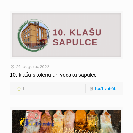
26. augusts, 2022
10. klašu skolēnu un vecāku sapulce
1
Lasīt vairāk...