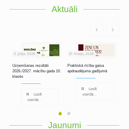
Aktuāli
3. jūlijs, 2026
21. maijs, 2026
1. 
Uzņemšanas rezultāti
Praktiskā rīcība gaisa
Stu
2026./2027. mācību gada 10.
apdraudējuma gadījumā
klasēs
Lasīt
Lasīt
vairāk...
vairāk...
Jaunumi