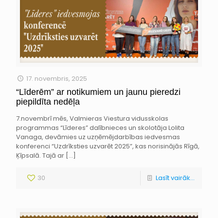
17. novembris, 2025
“Līderēm” ar notikumiem un jaunu pieredzi
piepildīta nedēļa
7.novembrī mēs, Valmieras Viestura vidusskolas
programmas “Līderes” dalībnieces un skolotāja Lolita
Vanaga, devāmies uz uzņēmējdarbības iedvesmas
konferenci “Uzdrīksties uzvarēt 2025”, kas norisinājās Rīgā,
Ķīpsalā. Tajā ar
[…]
30
Lasīt vairāk...