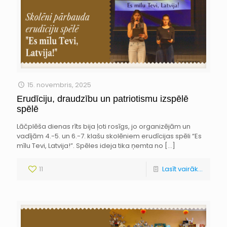
15. novembris, 2025
Erudīciju, draudzību un patriotismu izspēlē
spēlē
Lāčplēša dienas rīts bija ļoti rosīgs, jo organizējām un
vadījām 4.-5. un 6.-7. klašu skolēniem erudīcijas spēli “Es
mīlu Tevi, Latvija!”. Spēles ideja tika ņemta no
[…]
11
Lasīt vairāk...