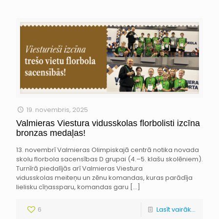
19. novembris, 2025
Valmieras Viestura vidusskolas florbolisti izcīna
bronzas medaļas!
13. novembrī Valmieras Olimpiskajā centrā notika novada
skolu florbola sacensības D grupai (4.–5. klašu skolēniem).
Turnīrā piedalījās arī Valmieras Viestura
vidusskolas meiteņu un zēnu komandas, kuras parādīja
lielisku cīņassparu, komandas garu
[…]
6
Lasīt vairāk...