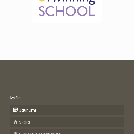
Izvēlne
Jaunumi
Skola