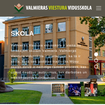
S
K
O
L
A
V
a
l
m
i
e
r
a
s
V
i
e
s
t
u
r
a
v
i
d
u
s
s
k
o
l
a
i
r
v
i
e
n
a
n
o
l
i
e
l
ā
k
a
j
ā
m
s
k
o
l
ā
m
V
a
l
m
i
e
r
ā
.
V
a
l
m
i
e
r
a
s
V
i
e
s
t
u
r
a
v
i
d
u
s
s
k
o
l
a
i
r
p
i
e
r
ā
d
ī
j
u
s
i
,
k
a
t
ā
i
r
s
k
o
l
a
,
k
u
r
ā
t
i
e
k
g
o
d
ā
t
a
s
t
r
a
d
ī
c
i
j
a
s
.
M
ū
s
u
s
k
o
l
a
s
d
z
ī
v
e
i
r
n
e
m
i
t
ī
g
s
r
a
d
o
š
s
p
r
o
c
e
s
s
,
k
a
s
u
z
d
o
d
d
a
u
d
z
u
s
j
a
u
t
ā
j
u
m
u
s
,
l
i
e
k
d
a
r
b
o
t
i
e
s
u
n
m
e
k
l
ē
t
j
a
u
n
u
s
r
i
s
i
n
ā
j
u
m
u
s
.