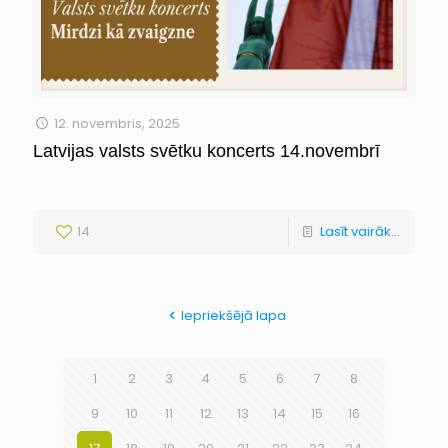
12. novembris, 2025
Latvijas valsts svētku koncerts 14.novembrī
14
Lasīt vairāk...
Iepriekšējā lapa
1
2
3
4
5
6
7
8
9
10
11
12
13
14
15
16