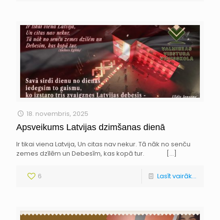
18. novembris, 2025
Apsveikums Latvijas dzimšanas dienā
Ir tikai viena Latvija, Un citas nav nekur. Tā nāk no senču
zemes dzīlēm un Debesīm, kas kopā tur.
[…]
6
Lasīt vairāk...