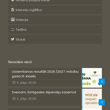
Skolēnu pašpārvalde
Interešu izglītība
Galerija
Teātris
Skauti
Nesenākie raksti
Uzņemšanas rezultāti 2026./2027. mācību
gada 10. klasēs
0
3. jūlijs, 2026
Sveicam, Simtgades stipendiju saņemot
2. jūlijs, 2026
0