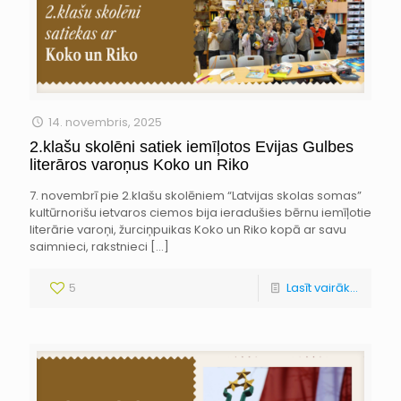
14. novembris, 2025
2.klašu skolēni satiek iemīļotos Evijas Gulbes
literāros varoņus Koko un Riko
7. novembrī pie 2.klašu skolēniem “Latvijas skolas somas”
kultūrnorišu ietvaros ciemos bija ieradušies bērnu iemīļotie
literārie varoņi, žurciņpuikas Koko un Riko kopā ar savu
saimnieci, rakstnieci
[…]
5
Lasīt vairāk...