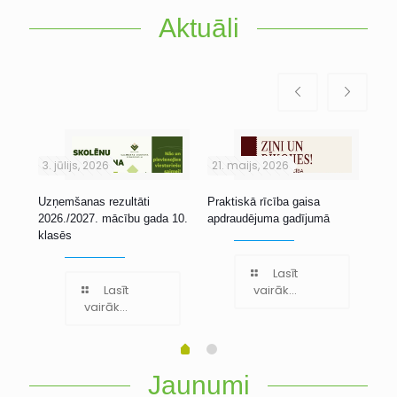
Aktuāli
3. jūlijs, 2026
21. maijs, 2026
1. 
Uzņemšanas rezultāti
Praktiskā rīcība gaisa
Stu
2026./2027. mācību gada 10.
apdraudējuma gadījumā
klasēs
Lasīt
Lasīt
vairāk...
vairāk...
Jaunumi