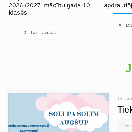
2026./2027. mācību gada 10.
apdraudē
klasēs
Las
Lasīt vairāk...
J
25.
Tie
Tev 