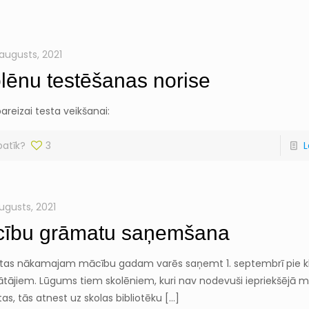
 augusts, 2021
lēnu testēšanas norise
areizai testa veikšanai:
patīk?
3
L
augusts, 2021
ību grāmatu saņemšana
as nākamajam mācību gadam varēs saņemt 1. septembrī pie k
ātājiem. Lūgums tiem skolēniem, kuri nav nodevuši iepriekšējā 
s, tās atnest uz skolas bibliotēku
[…]