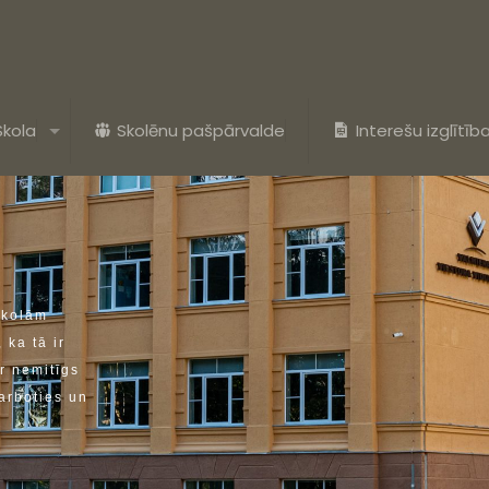
Skola
Skolēnu pašpārvalde
Interešu izglītīb
s
k
o
l
ā
m
,
k
a
t
ā
i
r
r
n
e
m
i
t
ī
g
s
a
r
b
o
t
i
e
s
u
n