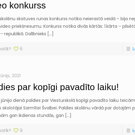
eo konkurss
skolēnu skatuves runas konkurss notika neierastā veidā – bija n
 video priekšnesumu. Konkurss notika divās kārtās: 1.kārta – pilsē
 – republikā. Dalībnieks
[…]
patīk?
6
L
jūnijs, 2021
dies par kopīgi pavadīto laiku!
 jūnija dienā paldies par Viesturskolā kopīgi pavadīto laiku teicā
s skolotājai Sarmītei Švalbei. Paldies skolēnu vārdā par dotajā
nām gan ikdienas stundās, gan
[…]
patīk?
9
L