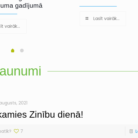
juma gadījumā
Lasīt vairāk...
īt vairāk...
aunumi
 augusts, 2021
kamies Zinību dienā!
patīk?
7
L