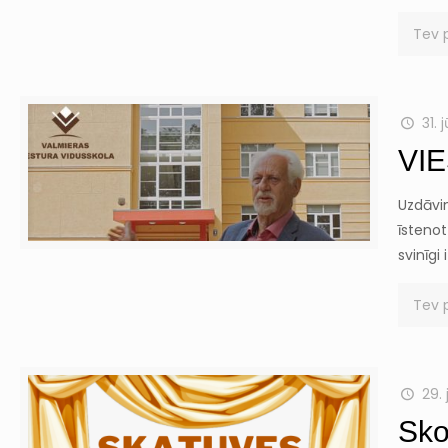
Tev 
31. j
VI
Uzdāvi
īstenot
svinīgi
Tev 
29. 
Sko