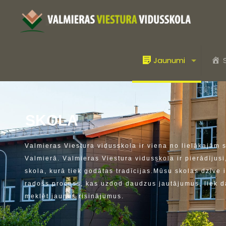
Jaunumi
S
K
O
L
A
V
a
l
m
i
e
r
a
s
V
i
e
s
t
u
r
a
v
i
d
u
s
s
k
o
l
a
i
r
v
i
e
n
a
n
o
l
i
e
l
ā
k
a
j
ā
m
V
a
l
m
i
e
r
ā
.
V
a
l
m
i
e
r
a
s
V
i
e
s
t
u
r
a
v
i
d
u
s
s
k
o
l
a
i
r
p
i
e
r
ā
d
ī
j
u
s
i
s
k
o
l
a
,
k
u
r
ā
t
i
e
k
g
o
d
ā
t
a
s
t
r
a
d
ī
c
i
j
a
s
.
M
ū
s
u
s
k
o
l
a
s
d
z
ī
v
e
i
r
a
d
o
š
s
p
r
o
c
e
s
s
,
k
a
s
u
z
d
o
d
d
a
u
d
z
u
s
j
a
u
t
ā
j
u
m
u
s
,
l
i
e
k
d
m
e
k
l
ē
t
j
a
u
n
u
s
r
i
s
i
n
ā
j
u
m
u
s
.