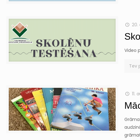
20.
Sko
Video p
Tev 
11. 
Māc
Grāmat
audzin
grāmata