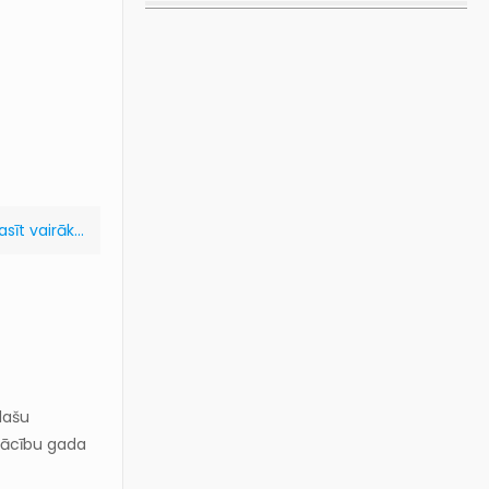
asīt vairāk...
lašu
mācību gada