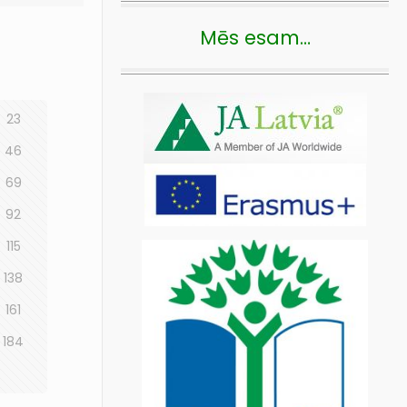
Mēs esam…
23
46
69
92
115
138
161
184