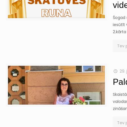
vid
Šogad 
iesūtīt
2.kārta
Tev 
29. 
Pal
Skaistā
valoda
zināša
Tev 