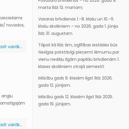
Pavasara brīvdienas – no 2026. gada 9.
marta līdz 13. martam;
epieciešams
Vasaras brīvdienas 1.–8. klašu un 10.–11.
tās/ novados,
klašu skolēniem – no 2026. gada 1. jūnija
līdz 31. augustam.
Tāpat kā līdz šim, izglītības iestādes būs
asīt vairāk...
tiesīgas patstāvīgi pieņemt lēmumu par
vienu nedēļu ilgām papildu brīvdienām 1.
klases skolēniem otrajā semestrī.
Mācību gads 9. klasēm ilgst līdz 2026.
gada 12. jūnijam.
m angļu
Mācību gads 12. klasēm ilgst līdz 2025.
m pamatīgajām
gada 19. jūnijam.
asīt vairāk...