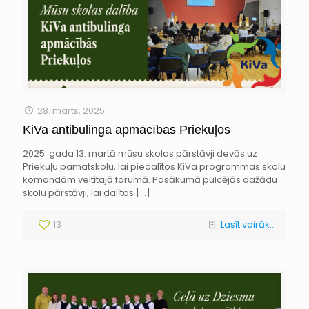
28. marts, 2025
KiVa antibulinga apmācības Priekuļos
2025. gada 13. martā mūsu skolas pārstāvji devās uz
Priekuļu pamatskolu, lai piedalītos KiVa programmas skolu
komandām veltītajā forumā. Pasākumā pulcējās dažādu
skolu pārstāvji, lai dalītos
[…]
13
Lasīt vairāk...