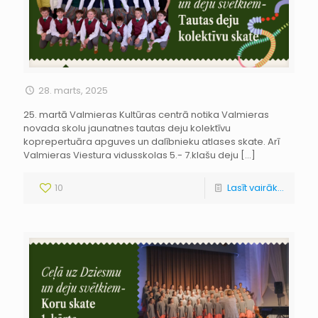
28. marts, 2025
25. martā Valmieras Kultūras centrā notika Valmieras
novada skolu jaunatnes tautas deju kolektīvu
koprepertuāra apguves un dalībnieku atlases skate. Arī
Valmieras Viestura vidusskolas 5.- 7.klašu deju
[…]
10
Lasīt vairāk...