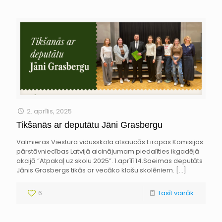
2. aprīlis, 2025
Tikšanās ar deputātu Jāni Grasbergu
Valmieras Viestura vidusskola atsaucās Eiropas Komisijas
pārstāvniecības Latvijā aicinājumam piedalīties ikgadējā
akcijā “Atpakaļ uz skolu 2025”. 1.aprīlī 14.Saeimas deputāts
Jānis Grasbergs tikās ar vecāko klašu skolēniem.
[…]
6
Lasīt vairāk...