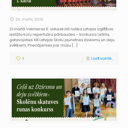
28. marts, 2025
21.martā Valmieras 5. vidusskolā notika Latvijas izglītības
iestāžu koru repertuāra pārbaudes – konkursa 1.kārta,
gatavojoties XIII Latvijas Skolu jaunatnes dziesmu un deju
svētkiem. Priecājamies par mūsu
[…]
9
Lasīt vairāk...