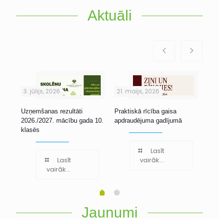
Aktuāli
3. jūlijs, 2026
21. maijs, 2026
1. 
Uzņemšanas rezultāti
Praktiskā rīcība gaisa
Stu
2026./2027. mācību gada 10.
apdraudējuma gadījumā
klasēs
Lasīt
Lasīt
vairāk...
vairāk...
Jaunumi