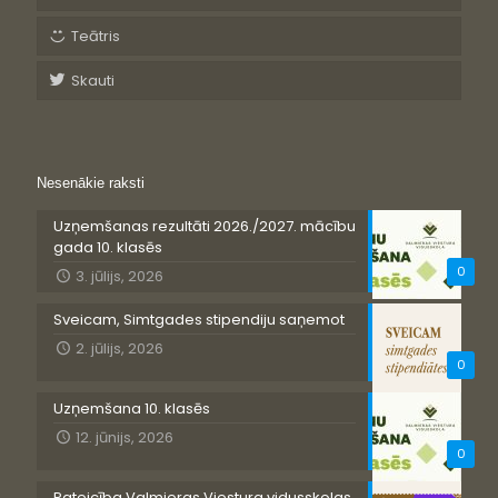
Teātris
Skauti
Nesenākie raksti
Uzņemšanas rezultāti 2026./2027. mācību
gada 10. klasēs
0
3. jūlijs, 2026
Sveicam, Simtgades stipendiju saņemot
2. jūlijs, 2026
0
Uzņemšana 10. klasēs
12. jūnijs, 2026
0
Pateicība Valmieras Viestura vidusskolas