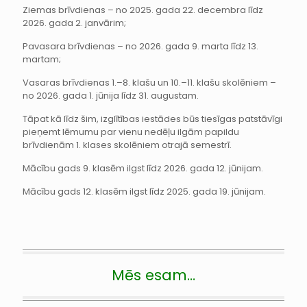
Ziemas brīvdienas – no 2025. gada 22. decembra līdz
2026. gada 2. janvārim;
Pavasara brīvdienas – no 2026. gada 9. marta līdz 13.
martam;
Vasaras brīvdienas 1.–8. klašu un 10.–11. klašu skolēniem –
no 2026. gada 1. jūnija līdz 31. augustam.
Tāpat kā līdz šim, izglītības iestādes būs tiesīgas patstāvīgi
pieņemt lēmumu par vienu nedēļu ilgām papildu
brīvdienām 1. klases skolēniem otrajā semestrī.
Mācību gads 9. klasēm ilgst līdz 2026. gada 12. jūnijam.
Mācību gads 12. klasēm ilgst līdz 2025. gada 19. jūnijam.
Mēs esam…