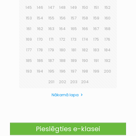
145
146
147
148
149
150
151
152
153
154
155
156
157
158
159
160
161
162
163
164
165
166
167
168
169
170
171
172
173
174
175
176
177
178
179
180
181
182
183
184
185
186
187
188
189
190
191
192
193
194
195
196
197
198
199
200
201
202
203
204
Nākamā lapa
Pieslēgties e-klasei