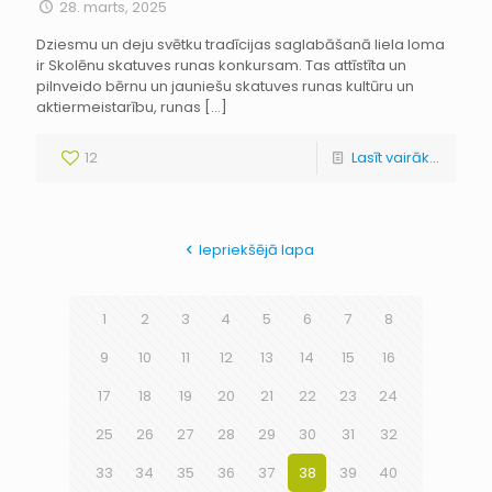
28. marts, 2025
Dziesmu un deju svētku tradīcijas saglabāšanā liela loma
ir Skolēnu skatuves runas konkursam. Tas attīstīta un
pilnveido bērnu un jauniešu skatuves runas kultūru un
aktiermeistarību, runas
[…]
12
Lasīt vairāk...
Iepriekšējā lapa
1
2
3
4
5
6
7
8
9
10
11
12
13
14
15
16
17
18
19
20
21
22
23
24
25
26
27
28
29
30
31
32
33
34
35
36
37
38
39
40