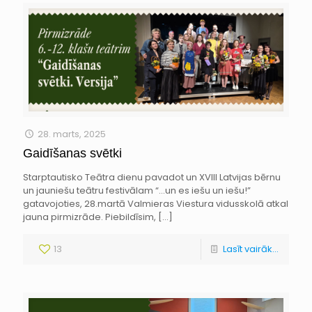
28. marts, 2025
Gaidīšanas svētki
Starptautisko Teātra dienu pavadot un XVIII Latvijas bērnu
un jauniešu teātru festivālam “…un es iešu un iešu!”
gatavojoties, 28.martā Valmieras Viestura vidusskolā atkal
jauna pirmizrāde. Piebildīsim,
[…]
13
Lasīt vairāk...