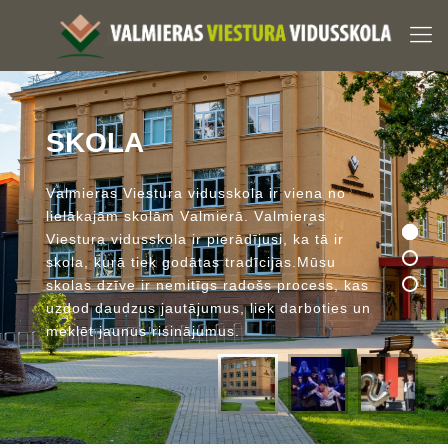
S
K
O
L
A
V
a
l
m
i
e
r
a
s
V
i
e
s
t
u
r
a
v
i
d
u
s
s
k
o
l
a
i
r
v
i
e
n
a
n
o
l
i
e
l
ā
k
a
j
ā
m
s
k
o
l
ā
m
V
a
l
m
i
e
r
ā
.
V
a
l
m
i
e
r
a
s
V
i
e
s
t
u
r
a
v
i
d
u
s
s
k
o
l
a
i
r
p
i
e
r
ā
d
ī
j
u
s
i
,
k
a
t
ā
i
r
s
k
o
l
a
,
k
u
r
ā
t
i
e
k
g
o
d
ā
t
a
s
t
r
a
d
ī
c
i
j
a
s
.
M
ū
s
u
s
k
o
l
a
s
d
z
ī
v
e
i
r
n
e
m
i
t
ī
g
s
r
a
d
o
š
s
p
r
o
c
e
s
s
,
k
a
s
u
z
d
o
d
d
a
u
d
z
u
s
j
a
u
t
ā
j
u
m
u
s
,
l
i
e
k
d
a
r
b
o
t
i
e
s
u
n
m
e
k
l
ē
t
j
a
u
n
u
s
r
i
s
i
n
ā
j
u
m
u
s
.