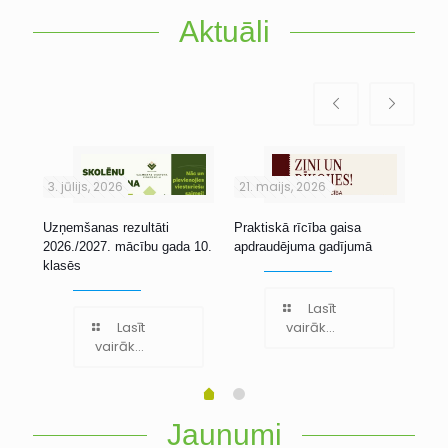
Aktuāli
3. jūlijs, 2026
21. maijs, 2026
1. 
Uzņemšanas rezultāti
Praktiskā rīcība gaisa
Stu
2026./2027. mācību gada 10.
apdraudējuma gadījumā
klasēs
Lasīt
Lasīt
vairāk...
vairāk...
Jaunumi