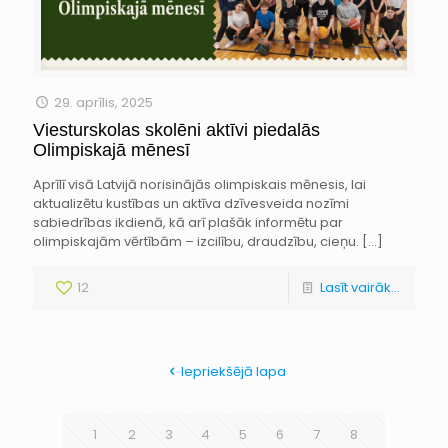
29. aprīlis, 2025
Viesturskolas skolēni aktīvi piedalās
Olimpiskajā mēnesī
Aprīlī visā Latvijā norisinājās olimpiskais mēnesis, lai
aktualizētu kustības un aktīva dzīvesveida nozīmi
sabiedrības ikdienā, kā arī plašāk informētu par
olimpiskajām vērtībām – izcilību, draudzību, cieņu.
[…]
12
Lasīt vairāk...
Iepriekšējā lapa
1
2
3
4
5
6
7
8