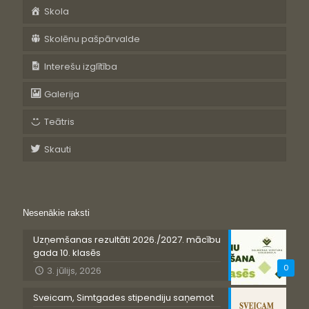
Skola
Skolēnu pašpārvalde
Interešu izglītība
Galerija
Teātris
Skauti
Nesenākie raksti
Uzņemšanas rezultāti 2026./2027. mācību
gada 10. klasēs
0
3. jūlijs, 2026
Sveicam, Simtgades stipendiju saņemot