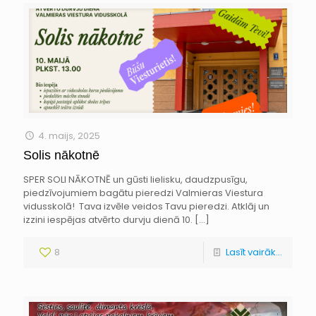
4. maijs, 2025
Solis nākotnē
SPER SOLI NĀKOTNĒ un gūsti lielisku, daudzpusīgu,
piedzīvojumiem bagātu pieredzi Valmieras Viestura
vidusskolā! Tava izvēle veidos Tavu pieredzi. Atklāj un
izzini iespējas atvērto durvju dienā 10.
[…]
8
Lasīt vairāk...