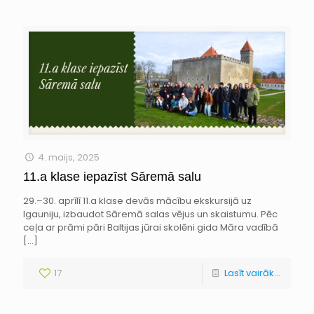
4. maijs, 2025
11.a klase iepazīst Sāremā salu
29.–30. aprīlī 11.a klase devās mācību ekskursijā uz
Igauniju, izbaudot Sāremā salas vējus un skaistumu. Pēc
ceļa ar prāmi pāri Baltijas jūrai skolēni gida Māra vadībā
[…]
17
Lasīt vairāk...