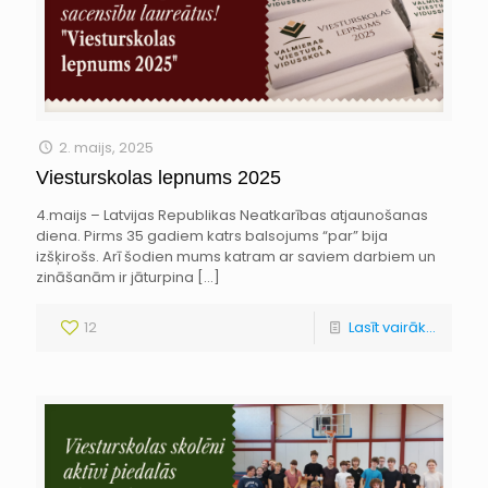
2. maijs, 2025
Viesturskolas lepnums 2025
4.maijs – Latvijas Republikas Neatkarības atjaunošanas
diena. Pirms 35 gadiem katrs balsojums “par” bija
izšķirošs. Arī šodien mums katram ar saviem darbiem un
zināšanām ir jāturpina
[…]
12
Lasīt vairāk...