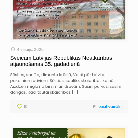
4. maijs, 2025
Sveicam Latvijas Republikas Neatkarības
atjaunošanas 35. gadadienā
Sēsties, saulīte, dimanta krēslā, Valdi pār Latvijas
pakalniem brīviem. Sēsties, saulīte, skaidrības kalnā,
Aizdzen miglu no birzīm un druvām, Susini purvus, susini
dangas, Rādi tautai skaidrības
[…]
10
Lasīt vairāk...