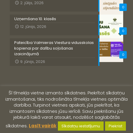
2. jūlijs, 2026
0
Uzņemšana 10. klasēs
12. jūnijs, 2026
0
Pateicība Valmieras Viestura vidusskolas
kopienai par dalību soļošanas
izaicinājumā
0
9. jūnijs, 2026
Šī tīmekļa vietne izmanto sīkdatnes. Piekrītot sīkdatņu
izmantošanai, tiks nodrošināta tīmekļa vietnes optimāla
darbība. Turpinot vietnes apskati, jūs piekrītat, ka
izmantosim sīkdatnes jūsu ierīcē. Savu piekrišanu jūs
jebkurā laikā varat atsaukt, nodzēšot saglabātās
© 2019 Valmieras Viestura vidusskola
sīkdatnes.
Lasīt vairāk
Sīkdatņu iestatījumu
Piekrist