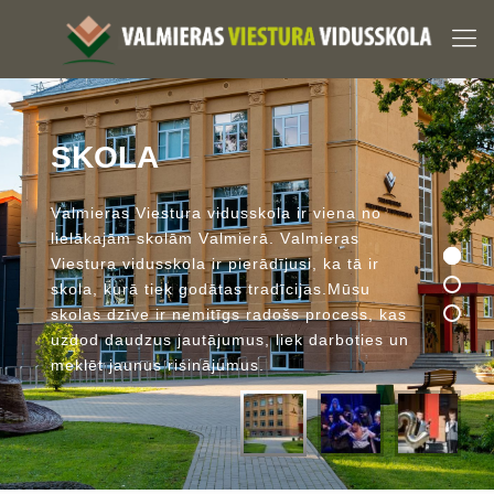
S
K
O
L
A
V
a
l
m
i
e
r
a
s
V
i
e
s
t
u
r
a
v
i
d
u
s
s
k
o
l
a
i
r
v
i
e
n
a
n
o
l
i
e
l
ā
k
a
j
ā
m
s
k
o
l
ā
m
V
a
l
m
i
e
r
ā
.
V
a
l
m
i
e
r
a
s
V
i
e
s
t
u
r
a
v
i
d
u
s
s
k
o
l
a
i
r
p
i
e
r
ā
d
ī
j
u
s
i
,
k
a
t
ā
i
r
s
k
o
l
a
,
k
u
r
ā
t
i
e
k
g
o
d
ā
t
a
s
t
r
a
d
ī
c
i
j
a
s
.
M
ū
s
u
s
k
o
l
a
s
d
z
ī
v
e
i
r
n
e
m
i
t
ī
g
s
r
a
d
o
š
s
p
r
o
c
e
s
s
,
k
a
s
u
z
d
o
d
d
a
u
d
z
u
s
j
a
u
t
ā
j
u
m
u
s
,
l
i
e
k
d
a
r
b
o
t
i
e
s
u
n
m
e
k
l
ē
t
j
a
u
n
u
s
r
i
s
i
n
ā
j
u
m
u
s
.