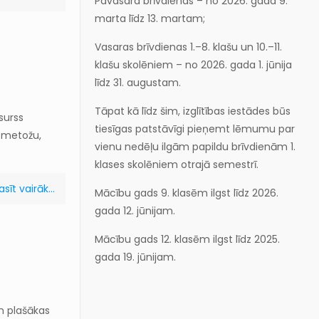
Pavasara brīvdienas – no 2026. gada 9.
marta līdz 13. martam;
Vasaras brīvdienas 1.–8. klašu un 10.–11.
klašu skolēniem – no 2026. gada 1. jūnija
līdz 31. augustam.
Tāpat kā līdz šim, izglītības iestādes būs
surss
tiesīgas patstāvīgi pieņemt lēmumu par
, metožu,
vienu nedēļu ilgām papildu brīvdienām 1.
klases skolēniem otrajā semestrī.
asīt vairāk...
Mācību gads 9. klasēm ilgst līdz 2026.
gada 12. jūnijam.
Mācību gads 12. klasēm ilgst līdz 2025.
gada 19. jūnijam.
n plašākas