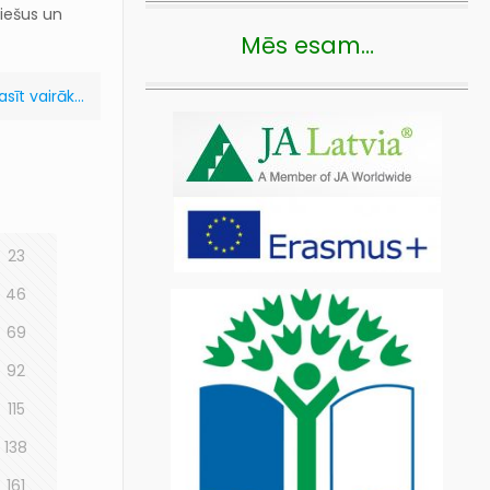
iešus un
Mēs esam…
asīt vairāk...
23
46
69
92
115
138
161