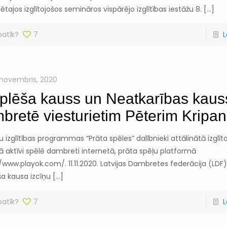
ētajos izglītojošos semināros vispārējo izglītības iestāžu 8.
[…]
patīk?
7
L
 novembris, 2020
plēša kauss un Neatkarības kaus
bretē viesturietim Pēterim Kripa
u izglītības programmas “Prāta spēles” dalībnieki attālinātā izglī
 aktīvi spēlē dambreti internetā, prāta spēļu platformā
/www.playok.com/. 11.11.2020. Latvijas Dambretes federācija (LDF
ša kausa izcīņu
[…]
patīk?
7
L