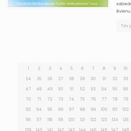
sabied
ikvienu
Tev 
1
2
3
4
5
6
7
8
9
10
24
25
26
27
28
29
30
31
32
33
47
48
49
50
51
52
53
54
55
56
70
71
72
73
74
75
76
77
78
79
93
94
95
96
97
98
99
100
101
102
116
117
118
119
120
121
122
123
124
125
139
140
141
142
143
144
145
146
147
148