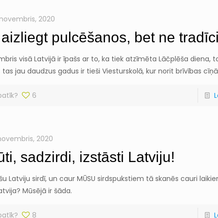
 novembris, 2020
 aizliegt pulcēšanos, bet ne tradīc
mbris visā Latvijā ir īpašs ar to, ka tiek atzīmēta Lāčplēša diena, 
 tas jau daudzus gadus ir tieši Viesturskolā, kur norit brīvības cīņ
patīk?
6
L
 novembris, 2020
ti, sadzirdi, izstāsti Latviju!
šu Latviju sirdī, un caur MŪSU sirdspukstiem tā skanēs cauri laikie
tvija? Mūsējā ir šāda.
patīk?
8
L