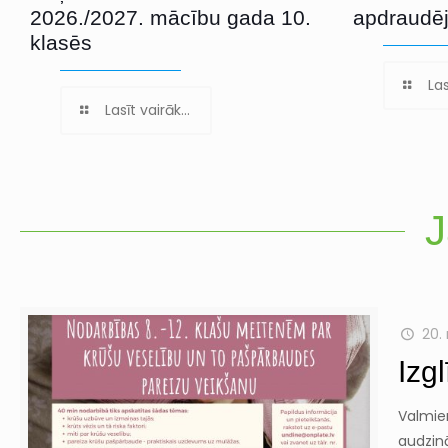
2026./2027. mācību gada 10.
apdraudē
klasēs
Las
Lasīt vairāk...
J
20.
Izg
Valmier
audzinā