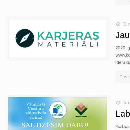
16.
Jau
2020. g
www.kar
ideju 
Tev 
15.
Lab
Rīcības