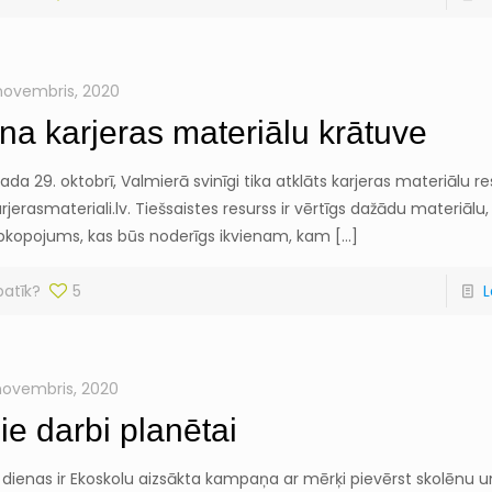
 novembris, 2020
na karjeras materiālu krātuve
ada 29. oktobrī, Valmierā svinīgi tika atklāts karjeras materiālu re
jerasmateriali.lv. Tiešsaistes resurss ir vērtīgs dažādu materiālu
apkopojums, kas būs noderīgs ikvienam, kam
[…]
patīk?
5
L
 novembris, 2020
ie darbi planētai
 dienas ir Ekoskolu aizsākta kampaņa ar mērķi pievērst skolēnu u