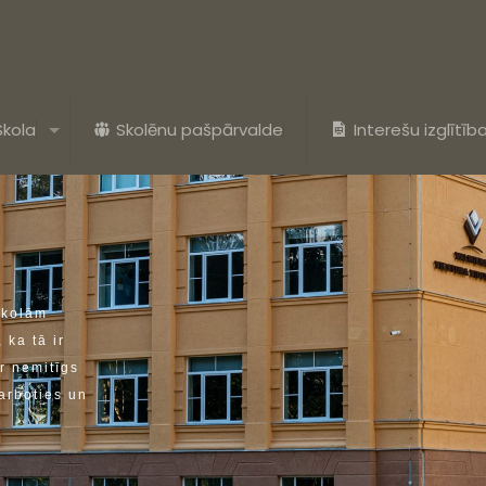
Skola
Skolēnu pašpārvalde
Interešu izglītīb
s
k
o
l
ā
m
,
k
a
t
ā
i
r
r
n
e
m
i
t
ī
g
s
a
r
b
o
t
i
e
s
u
n