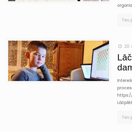
organiz
Tev 
20.
Lāč
dam
Intereš
procesā
https:/
Lāčplē
Tev 