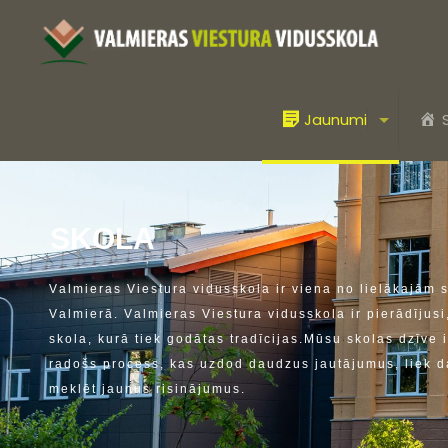
Jaunumi
S
K
O
L
A
V
a
l
m
i
e
r
a
s
V
i
e
s
t
u
r
a
v
i
d
u
s
s
k
o
l
a
i
r
v
i
e
n
a
n
o
l
i
e
l
ā
k
a
j
ā
m
V
a
l
m
i
e
r
ā
.
V
a
l
m
i
e
r
a
s
V
i
e
s
t
u
r
a
v
i
d
u
s
s
k
o
l
a
i
r
p
i
e
r
ā
d
ī
j
u
s
i
s
k
o
l
a
,
k
u
r
ā
t
i
e
k
g
o
d
ā
t
a
s
t
r
a
d
ī
c
i
j
a
s
.
M
ū
s
u
s
k
o
l
a
s
d
z
ī
v
e
i
r
a
d
o
š
s
p
r
o
c
e
s
s
,
k
a
s
u
z
d
o
d
d
a
u
d
z
u
s
j
a
u
t
ā
j
u
m
u
s
,
l
i
e
k
d
m
e
k
l
ē
t
j
a
u
n
u
s
r
i
s
i
n
ā
j
u
m
u
s
.