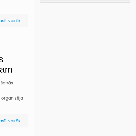
asīt vairāk...
s
nam
tošanās
) organizēja
asīt vairāk...