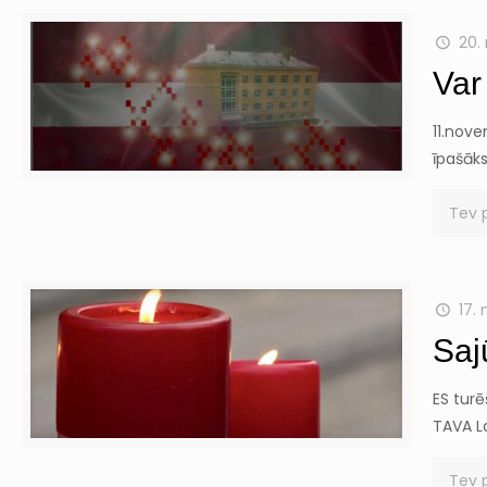
20.
Var
11.nove
īpašāks
Tev 
17.
Sajū
ES turē
TAVA La
Tev 