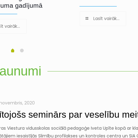
juma gadījumā
Lasīt vairāk...
īt vairāk...
aunumi
 novembris, 2020
lītojošs seminārs par veselību me
as Viestura vidusskolas sociālā pedagoģe Iveta Upīte kopā ar kl
tājiem iesaistījās Slimību profilakses un kontroles centra un SIA