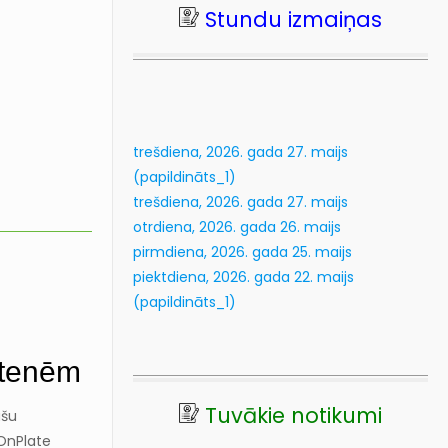
Stundu izmaiņas
20
kl
Lasīt vairāk...
trešdiena, 2026. gada 27. maijs
(papildināts_1)
trešdiena, 2026. gada 27. maijs
otrdiena, 2026. gada 26. maijs
pirmdiena, 2026. gada 25. maijs
piektdiena, 2026. gada 22. maijs
(papildināts_1)
itenēm
Tuvākie notikumi
ašu
 OnPlate