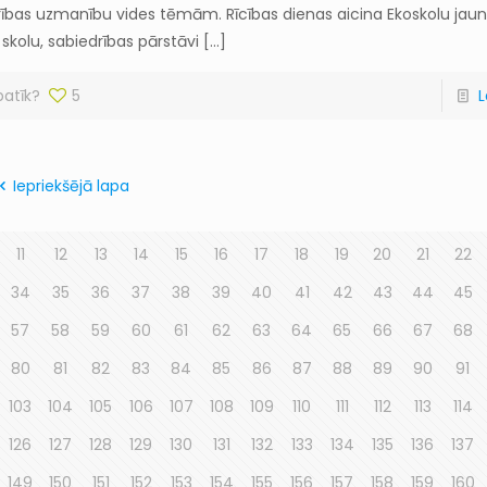
rības uzmanību vides tēmām. Rīcības dienas aicina Ekoskolu jaun
 skolu, sabiedrības pārstāvi
[…]
patīk?
5
L
Iepriekšējā lapa
11
12
13
14
15
16
17
18
19
20
21
22
34
35
36
37
38
39
40
41
42
43
44
45
57
58
59
60
61
62
63
64
65
66
67
68
80
81
82
83
84
85
86
87
88
89
90
91
103
104
105
106
107
108
109
110
111
112
113
114
126
127
128
129
130
131
132
133
134
135
136
137
149
150
151
152
153
154
155
156
157
158
159
160