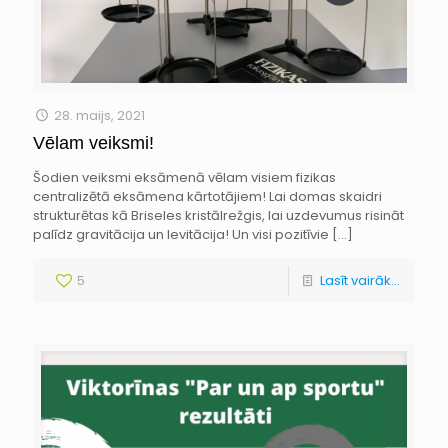
28. maijs, 2021
Vēlam veiksmi!
Šodien veiksmi eksāmenā vēlam visiem fizikas
centralizētā eksāmena kārtotājiem! Lai domas skaidri
strukturētas kā Briseles kristālrežgis, lai uzdevumus risināt
palīdz gravitācija un levitācija! Un visi pozitīvie
[…]
5
Lasīt vairāk...