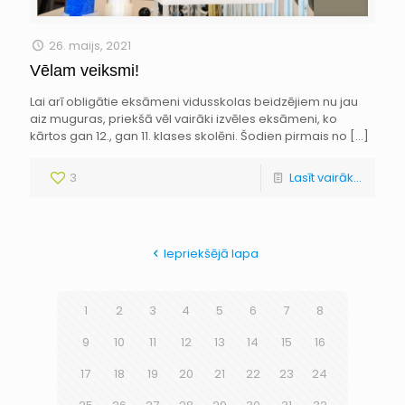
26. maijs, 2021
Vēlam veiksmi!
Lai arī obligātie eksāmeni vidusskolas beidzējiem nu jau
aiz muguras, priekšā vēl vairāki izvēles eksāmeni, ko
kārtos gan 12., gan 11. klases skolēni. Šodien pirmais no
[…]
3
Lasīt vairāk...
Iepriekšējā lapa
1
2
3
4
5
6
7
8
9
10
11
12
13
14
15
16
17
18
19
20
21
22
23
24