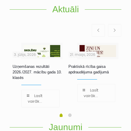
Aktuāli
3. jūlijs, 2026
21. maijs, 2026
1. 
Uzņemšanas rezultāti
Praktiskā rīcība gaisa
Stu
2026./2027. mācību gada 10.
apdraudējuma gadījumā
klasēs
Lasīt
Lasīt
vairāk...
vairāk...
Jaunumi