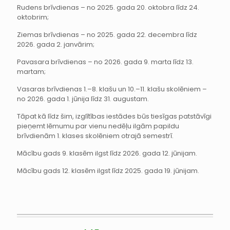
Rudens brīvdienas – no 2025. gada 20. oktobra līdz 24.
oktobrim;
Ziemas brīvdienas – no 2025. gada 22. decembra līdz
2026. gada 2. janvārim;
Pavasara brīvdienas – no 2026. gada 9. marta līdz 13.
martam;
Vasaras brīvdienas 1.–8. klašu un 10.–11. klašu skolēniem –
no 2026. gada 1. jūnija līdz 31. augustam.
Tāpat kā līdz šim, izglītības iestādes būs tiesīgas patstāvīgi
pieņemt lēmumu par vienu nedēļu ilgām papildu
brīvdienām 1. klases skolēniem otrajā semestrī.
Mācību gads 9. klasēm ilgst līdz 2026. gada 12. jūnijam.
Mācību gads 12. klasēm ilgst līdz 2025. gada 19. jūnijam.