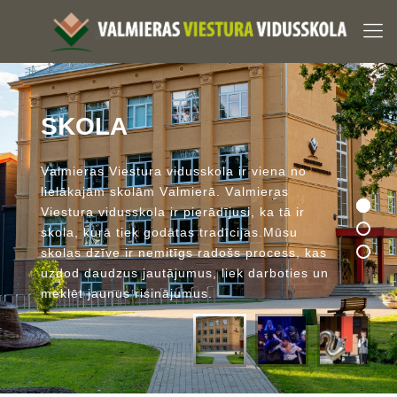
S
K
O
L
A
V
a
l
m
i
e
r
a
s
V
i
e
s
t
u
r
a
v
i
d
u
s
s
k
o
l
a
i
r
v
i
e
n
a
n
o
l
i
e
l
ā
k
a
j
ā
m
s
k
o
l
ā
m
V
a
l
m
i
e
r
ā
.
V
a
l
m
i
e
r
a
s
V
i
e
s
t
u
r
a
v
i
d
u
s
s
k
o
l
a
i
r
p
i
e
r
ā
d
ī
j
u
s
i
,
k
a
t
ā
i
r
s
k
o
l
a
,
k
u
r
ā
t
i
e
k
g
o
d
ā
t
a
s
t
r
a
d
ī
c
i
j
a
s
.
M
ū
s
u
s
k
o
l
a
s
d
z
ī
v
e
i
r
n
e
m
i
t
ī
g
s
r
a
d
o
š
s
p
r
o
c
e
s
s
,
k
a
s
u
z
d
o
d
d
a
u
d
z
u
s
j
a
u
t
ā
j
u
m
u
s
,
l
i
e
k
d
a
r
b
o
t
i
e
s
u
n
m
e
k
l
ē
t
j
a
u
n
u
s
r
i
s
i
n
ā
j
u
m
u
s
.