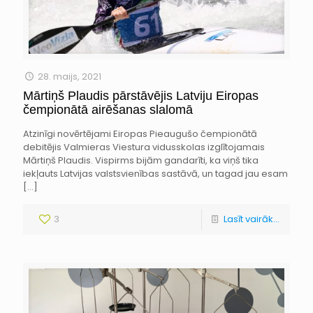
28. maijs, 2021
Mārtiņš Plaudis pārstāvējis Latviju Eiropas
čempionātā airēšanas slalomā
Atzinīgi novērtējami Eiropas Pieaugušo čempionātā
debitējis Valmieras Viestura vidusskolas izglītojamais
Mārtiņš Plaudis. Vispirms bijām gandarīti, ka viņš tika
iekļauts Latvijas valstsvienības sastāvā, un tagad jau esam
[…]
3
Lasīt vairāk...