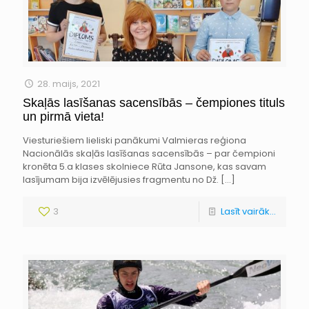
28. maijs, 2021
Skaļās lasīšanas sacensībās – čempiones tituls
un pirmā vieta!
Viesturiešiem lieliski panākumi Valmieras reģiona
Nacionālās skaļās lasīšanas sacensībās – par čempioni
kronēta 5.a klases skolniece Rūta Jansone, kas savam
lasījumam bija izvēlējusies fragmentu no Dž.
[…]
3
Lasīt vairāk...