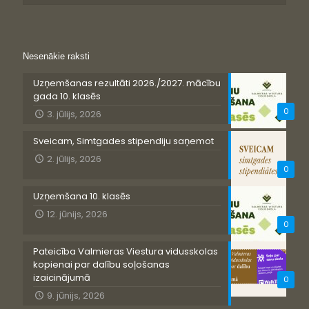
Nesenākie raksti
Uzņemšanas rezultāti 2026./2027. mācību
gada 10. klasēs
0
3. jūlijs, 2026
Sveicam, Simtgades stipendiju saņemot
2. jūlijs, 2026
0
Uzņemšana 10. klasēs
12. jūnijs, 2026
0
Pateicība Valmieras Viestura vidusskolas
kopienai par dalību soļošanas
izaicinājumā
0
9. jūnijs, 2026