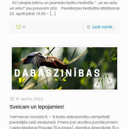
XV Latvijas bērnu un jauniešu teātru festivāls “…un es iešu
un iešu!” jau pavisam drīz. Pieslēdzies festivāla atklāšanai
22. aprīlī plkst. 14.00 –
[…]
10
Lasīt vairāk...
10. aprīlis, 2022
Sveicam un lepojamies!
Valmieras novada 5. – 6.klašu dabaszinību olimpiādē
piedalījās seši viesturieši. Prieks par skolēnu panākumiem:
1.vieta Madarai Plaudei (5.b klase), Atzinība Alisei Bolei (5.c