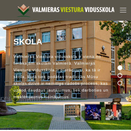
S
K
O
L
A
V
a
l
m
i
e
r
a
s
V
i
e
s
t
u
r
a
v
i
d
u
s
s
k
o
l
a
i
r
v
i
e
n
a
n
o
l
i
e
l
ā
k
a
j
ā
m
s
k
o
l
ā
m
V
a
l
m
i
e
r
ā
.
V
a
l
m
i
e
r
a
s
V
i
e
s
t
u
r
a
v
i
d
u
s
s
k
o
l
a
i
r
p
i
e
r
ā
d
ī
j
u
s
i
,
k
a
t
ā
i
r
s
k
o
l
a
,
k
u
r
ā
t
i
e
k
g
o
d
ā
t
a
s
t
r
a
d
ī
c
i
j
a
s
.
M
ū
s
u
s
k
o
l
a
s
d
z
ī
v
e
i
r
n
e
m
i
t
ī
g
s
r
a
d
o
š
s
p
r
o
c
e
s
s
,
k
a
s
u
z
d
o
d
d
a
u
d
z
u
s
j
a
u
t
ā
j
u
m
u
s
,
l
i
e
k
d
a
r
b
o
t
i
e
s
u
n
m
e
k
l
ē
t
j
a
u
n
u
s
r
i
s
i
n
ā
j
u
m
u
s
.