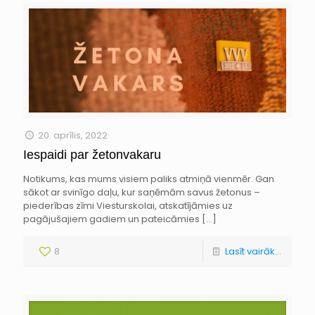
20. aprīlis, 2022
Iespaidi par žetonvakaru
Notikums, kas mums visiem paliks atmiņā vienmēr. Gan
sākot ar svinīgo daļu, kur saņēmām savus žetonus –
piederības zīmi Viesturskolai, atskatījāmies uz
pagājušajiem gadiem un pateicāmies
[…]
8
Lasīt vairāk...