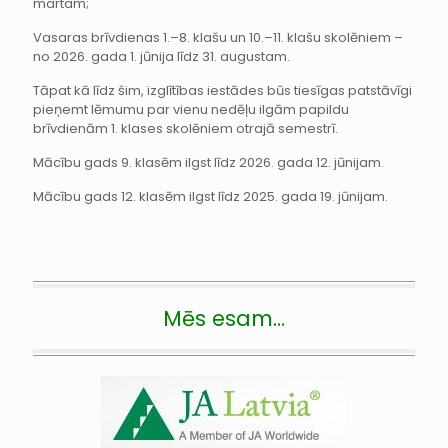
martam;
Vasaras brīvdienas 1.–8. klašu un 10.–11. klašu skolēniem –
no 2026. gada 1. jūnija līdz 31. augustam.
Tāpat kā līdz šim, izglītības iestādes būs tiesīgas patstāvīgi
pieņemt lēmumu par vienu nedēļu ilgām papildu
brīvdienām 1. klases skolēniem otrajā semestrī.
Mācību gads 9. klasēm ilgst līdz 2026. gada 12. jūnijam.
Mācību gads 12. klasēm ilgst līdz 2025. gada 19. jūnijam.
Mēs esam…