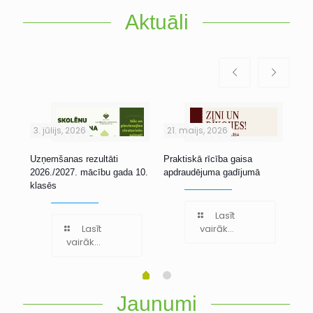
Aktuāli
3. jūlijs, 2026
21. maijs, 2026
1. 
Uzņemšanas rezultāti
Praktiskā rīcība gaisa
Stu
2026./2027. mācību gada 10.
apdraudējuma gadījumā
klasēs
Lasīt
Lasīt
vairāk...
vairāk...
Jaunumi