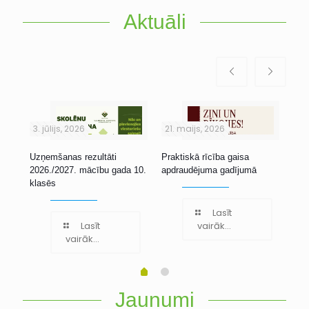
Aktuāli
3. jūlijs, 2026
21. maijs, 2026
1. 
Uzņemšanas rezultāti
Praktiskā rīcība gaisa
Stu
2026./2027. mācību gada 10.
apdraudējuma gadījumā
klasēs
Lasīt
Lasīt
vairāk...
vairāk...
Jaunumi