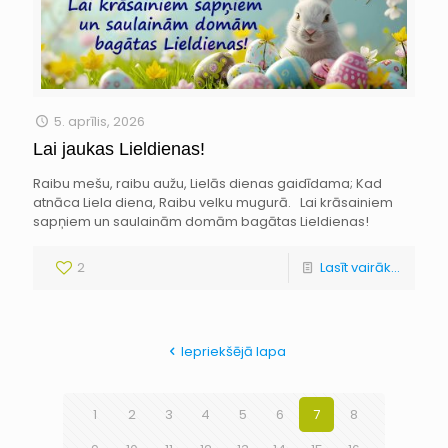
5. aprīlis, 2026
Lai jaukas Lieldienas!
Raibu mešu, raibu aužu, Lielās dienas gaidīdama; Kad
atnāca Liela diena, Raibu velku mugurā. Lai krāsainiem
sapņiem un saulainām domām bagātas Lieldienas!
2
Lasīt vairāk...
Iepriekšējā lapa
1
2
3
4
5
6
7
8