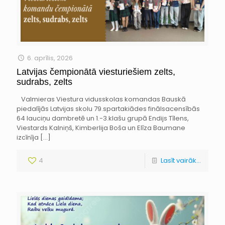
6. aprīlis, 2026
Latvijas čempionātā viesturiešiem zelts,
sudrabs, zelts
Valmieras Viestura vidusskolas komandas Bauskā
piedalījās Latvijas skolu 79.spartakiādes finālsacensībās
64 lauciņu dambretē un 1.-3.klašu grupā Endijs Tīlens,
Viestards Kalniņš, Kimberlija Boša un Elīza Baumane
izcīnīja
[…]
4
Lasīt vairāk...