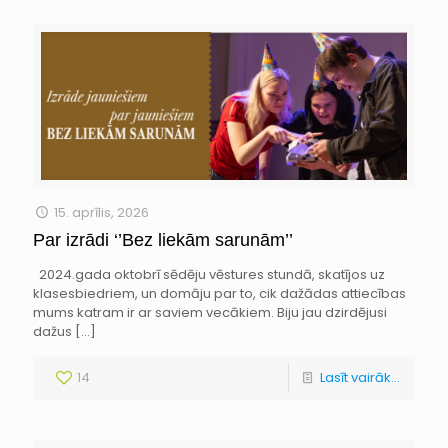
15. aprīlis, 2026
Par izrādi ‘’Bez liekām sarunām’’
2024.gada oktobrī sēdēju vēstures stundā, skatījos uz
klasesbiedriem, un domāju par to, cik dažādas attiecības
mums katram ir ar saviem vecākiem. Biju jau dzirdējusi
dažus
[…]
14
Lasīt vairāk...