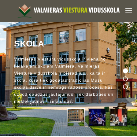
S
K
O
L
A
V
a
l
m
i
e
r
a
s
V
i
e
s
t
u
r
a
v
i
d
u
s
s
k
o
l
a
i
r
v
i
e
n
a
n
o
l
i
e
l
ā
k
a
j
ā
m
s
k
o
l
ā
m
V
a
l
m
i
e
r
ā
.
V
a
l
m
i
e
r
a
s
V
i
e
s
t
u
r
a
v
i
d
u
s
s
k
o
l
a
i
r
p
i
e
r
ā
d
ī
j
u
s
i
,
k
a
t
ā
i
r
s
k
o
l
a
,
k
u
r
ā
t
i
e
k
g
o
d
ā
t
a
s
t
r
a
d
ī
c
i
j
a
s
.
M
ū
s
u
s
k
o
l
a
s
d
z
ī
v
e
i
r
n
e
m
i
t
ī
g
s
r
a
d
o
š
s
p
r
o
c
e
s
s
,
k
a
s
u
z
d
o
d
d
a
u
d
z
u
s
j
a
u
t
ā
j
u
m
u
s
,
l
i
e
k
d
a
r
b
o
t
i
e
s
u
n
m
e
k
l
ē
t
j
a
u
n
u
s
r
i
s
i
n
ā
j
u
m
u
s
.