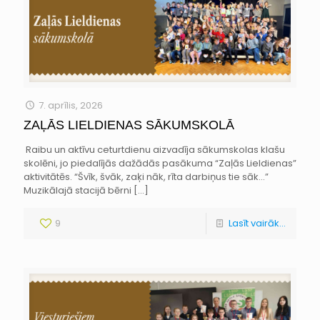
7. aprīlis, 2026
ZAĻĀS LIELDIENAS SĀKUMSKOLĀ
Raibu un aktīvu ceturtdienu aizvadīja sākumskolas klašu
skolēni, jo piedalījās dažādās pasākuma “Zaļās Lieldienas”
aktivitātēs. “Švīk, švāk, zaķi nāk, rīta darbiņus tie sāk…”
Muzikālajā stacijā bērni
[…]
9
Lasīt vairāk...