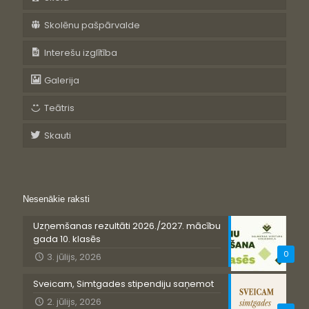
Skolēnu pašpārvalde
Interešu izglītība
Galerija
Teātris
Skauti
Nesenākie raksti
Uzņemšanas rezultāti 2026./2027. mācību
gada 10. klasēs
0
3. jūlijs, 2026
Sveicam, Simtgades stipendiju saņemot
2. jūlijs, 2026