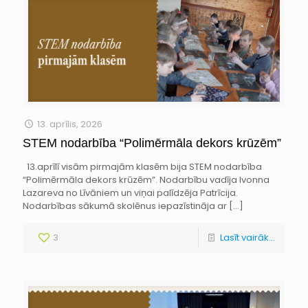
13. aprīlis, 2026
STEM nodarbība “Polimērmāla dekors krūzēm”
13.aprīlī visām pirmajām klasēm bija STEM nodarbība
“Polimērmāla dekors krūzēm”. Nodarbību vadīja Ivonna
Lazareva no Līvāniem un viņai palīdzēja Patrīcija.
Nodarbības sākumā skolēnus iepazīstināja ar
[…]
3
Lasīt vairāk...