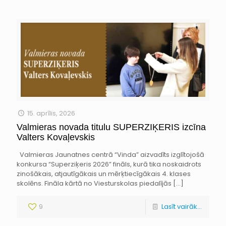
15. aprīlis, 2026
Valmieras novada titulu SUPERZIĶERIS izcīna
Valters Kovaļevskis
Valmieras Jaunatnes centrā “Vinda” aizvadīts izglītojošā
konkursa “Superziķeris 2026” fināls, kurā tika noskaidrots
zinošākais, atjautīgākais un mērķtiecīgākais 4. klases
skolēns. Fināla kārtā no Viesturskolas piedalījās
[…]
9
Lasīt vairāk...