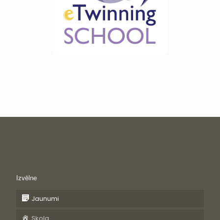
Izvēlne
Jaunumi
Skola