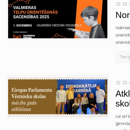
22. 
Nor
Valmie
orientē
orientē
Tev 
22. 
Atk
sko
Lai arī
ģimnāzi