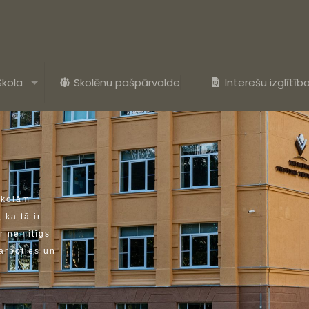
Skola
Skolēnu pašpārvalde
Interešu izglītīb
s
k
o
l
ā
m
,
k
a
t
ā
i
r
r
n
e
m
i
t
ī
g
s
a
r
b
o
t
i
e
s
u
n