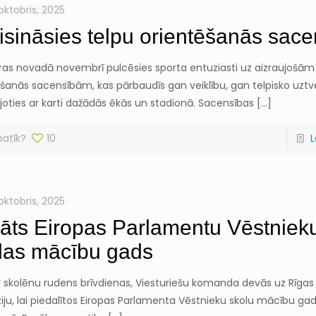
oktobris, 2025
isināsies telpu orientēšanās sac
ras novadā novembrī pulcēsies sporta entuziasti uz aizraujošām
šanās sacensībām, kas pārbaudīs gan veiklību, gan telpisko uztve
joties ar karti dažādās ēkās un stadionā. Sacensības
[…]
patīk?
10
L
oktobris, 2025
lāts Eiropas Parlamentu Vēstniek
las mācību gads
 ir skolēnu rudens brīvdienas, Viesturiešu komanda devās uz Rīgas 
ju, lai piedalītos Eiropas Parlamenta Vēstnieku skolu mācību ga