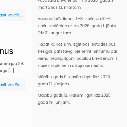
Pavasara brīvdienas – no 2026. gada 9.
marta līdz 13. martam;
asīt vairāk...
Vasaras brīvdienas 1.–8. klašu un 10.–11.
klašu skolēniem – no 2026. gada 1. jūnija
līdz 31. augustam.
Tāpat kā līdz šim, izglītības iestādes būs
onus
tiesīgas patstāvīgi pieņemt lēmumu par
vienu nedēļu ilgām papildu brīvdienām 1.
nīrā jau 29.
klases skolēniem otrajā semestrī.
args
[…]
Mācību gads 9. klasēm ilgst līdz 2026.
gada 12. jūnijam.
asīt vairāk...
Mācību gads 12. klasēm ilgst līdz 2025.
gada 19. jūnijam.