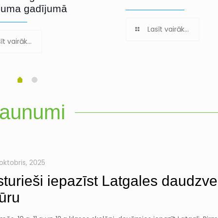
juma gadījumā
Lasīt vairāk...
īt vairāk...
aunumi
 oktobris, 2025
sturieši iepazīst Latgales daudzve
tūru