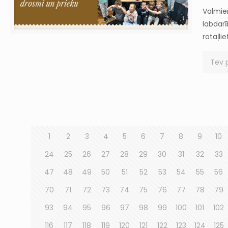
Valmier
labdar
rotaļli
Tev 
1
2
3
4
5
6
7
8
9
10
24
25
26
27
28
29
30
31
32
33
47
48
49
50
51
52
53
54
55
56
70
71
72
73
74
75
76
77
78
79
93
94
95
96
97
98
99
100
101
102
116
117
118
119
120
121
122
123
124
125