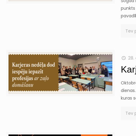
Šogad m
punkts 
pavadī
Tev 
28.
Kar
Oktobr
dienas.
kuras s
Tev 