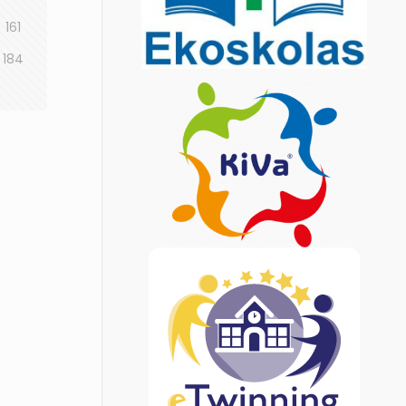
161
184