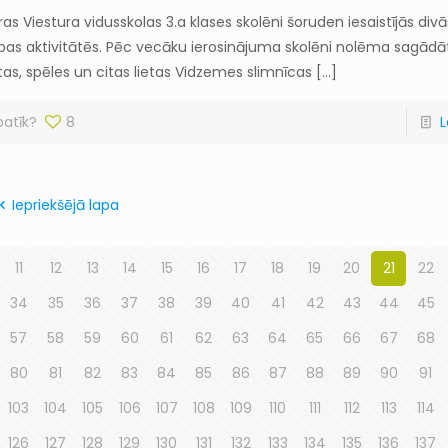
as Viestura vidusskolas 3.a klases skolēni šoruden iesaistījās divā
ības aktivitātēs. Pēc vecāku ierosinājuma skolēni nolēma sagād
etas, spēles un citas lietas Vidzemes slimnīcas
[…]
patīk?
8
L
Iepriekšējā lapa
11
12
13
14
15
16
17
18
19
20
21
22
34
35
36
37
38
39
40
41
42
43
44
45
57
58
59
60
61
62
63
64
65
66
67
68
80
81
82
83
84
85
86
87
88
89
90
91
103
104
105
106
107
108
109
110
111
112
113
114
126
127
128
129
130
131
132
133
134
135
136
137