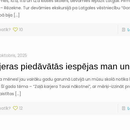
ēs, 10.a, 11.a un 12.a klases skolēni, devāmies iepazīt Latgali. Pir
– Rēzekne. Tur devāmies ekskursijā pa Latgales vēstniecību “Gor
bā bija
[…]
patīk?
10
L
 oktobris, 2025
jeras piedāvātās iespējas man un 
a mēnesī jau vairāku gadu garumā Latvijā un mūsu skolā notika 
 Šī gada tēma – “Zaļā karjera Tavai nākotnei”, ar mērķi-izzināt pro
aistītas
[…]
patīk?
12
L