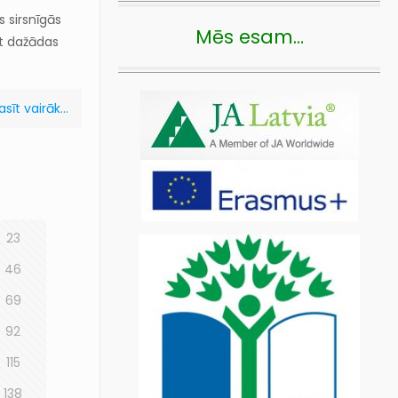
s sirsnīgās
Mēs esam…
āt dažādas
asīt vairāk...
23
46
69
92
115
138