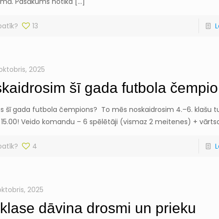
mā. Pasākums notika
[…]
patīk?
13
L
oktobris, 2025
kaidrosim šī gada futbola čempi
s šī gada futbola čempions? To mēs noskaidrosim 4.–6. klašu tur
 15.00! Veido komandu – 6 spēlētāji (vismaz 2 meitenes) + vārts
patīk?
4
L
oktobris, 2025
 klase dāvina drosmi un prieku