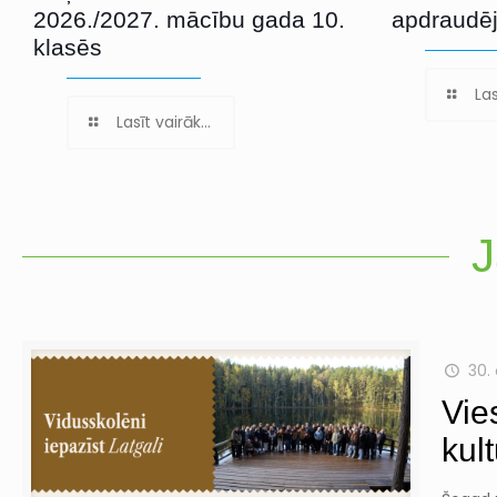
2026./2027. mācību gada 10.
apdraudē
klasēs
Las
Lasīt vairāk...
J
30.
Vie
kul