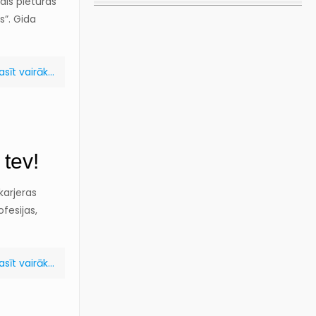
mais pieturas
s”. Gida
asīt vairāk...
tev!
karjeras
fesijas,
asīt vairāk...