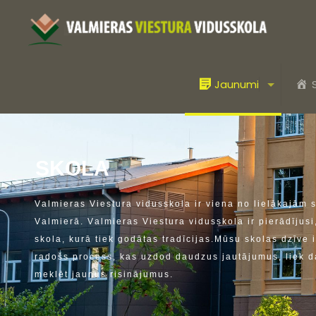
Jaunumi
S
K
O
L
A
V
a
l
m
i
e
r
a
s
V
i
e
s
t
u
r
a
v
i
d
u
s
s
k
o
l
a
i
r
v
i
e
n
a
n
o
l
i
e
l
ā
k
a
j
ā
m
V
a
l
m
i
e
r
ā
.
V
a
l
m
i
e
r
a
s
V
i
e
s
t
u
r
a
v
i
d
u
s
s
k
o
l
a
i
r
p
i
e
r
ā
d
ī
j
u
s
i
s
k
o
l
a
,
k
u
r
ā
t
i
e
k
g
o
d
ā
t
a
s
t
r
a
d
ī
c
i
j
a
s
.
M
ū
s
u
s
k
o
l
a
s
d
z
ī
v
e
i
r
a
d
o
š
s
p
r
o
c
e
s
s
,
k
a
s
u
z
d
o
d
d
a
u
d
z
u
s
j
a
u
t
ā
j
u
m
u
s
,
l
i
e
k
d
m
e
k
l
ē
t
j
a
u
n
u
s
r
i
s
i
n
ā
j
u
m
u
s
.