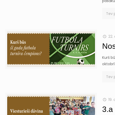
pasāku
Tev 
22. 
Nos
Kurš bū
oktobrī
Tev 
19. 
3.a