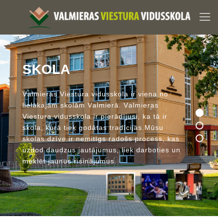
S
K
O
L
A
V
a
l
m
i
e
r
a
s
V
i
e
s
t
u
r
a
v
i
d
u
s
s
k
o
l
a
i
r
v
i
e
n
a
n
o
l
i
e
l
ā
k
a
j
ā
m
s
k
o
l
ā
m
V
a
l
m
i
e
r
ā
.
V
a
l
m
i
e
r
a
s
V
i
e
s
t
u
r
a
v
i
d
u
s
s
k
o
l
a
i
r
p
i
e
r
ā
d
ī
j
u
s
i
,
k
a
t
ā
i
r
s
k
o
l
a
,
k
u
r
ā
t
i
e
k
g
o
d
ā
t
a
s
t
r
a
d
ī
c
i
j
a
s
.
M
ū
s
u
s
k
o
l
a
s
d
z
ī
v
e
i
r
n
e
m
i
t
ī
g
s
r
a
d
o
š
s
p
r
o
c
e
s
s
,
k
a
s
u
z
d
o
d
d
a
u
d
z
u
s
j
a
u
t
ā
j
u
m
u
s
,
l
i
e
k
d
a
r
b
o
t
i
e
s
u
n
m
e
k
l
ē
t
j
a
u
n
u
s
r
i
s
i
n
ā
j
u
m
u
s
.