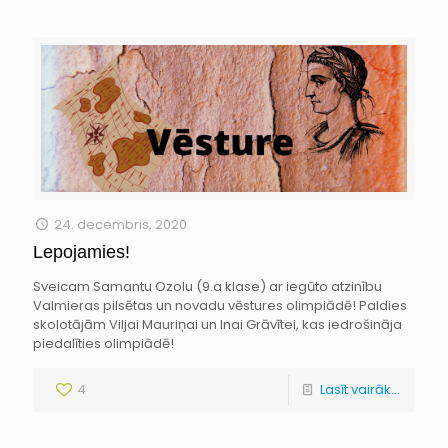
24. decembris, 2020
Lepojamies!
Sveicam Samantu Ozolu (9.a klase) ar iegūto atzinību
Valmieras pilsētas un novadu vēstures olimpiādē! Paldies
skolotājām Viljai Mauriņai un Inai Grāvītei, kas iedrošināja
piedalīties olimpiādē!
4
Lasīt vairāk...