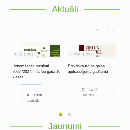
Aktuāli
3. jūlijs, 2026
21. maijs, 2026
1. 
Uzņemšanas rezultāti
Praktiskā rīcība gaisa
Stu
2026./2027. mācību gada 10.
apdraudējuma gadījumā
klasēs
Lasīt
Lasīt
vairāk...
vairāk...
Jaunumi