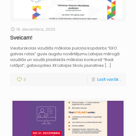
19. decembris, 2020
Sveicam!
Viesturskolas vizuālās mākslas pulciņa kopdarbs “EKO
galvas rotas” guvis augstu novērtējumu Latvijas mērogā
vizuālās un vizuāli plastiskās mākslas konkursā “Radi
rotājot”, gatavojoties XII Latvijas Skolu jaunatnes
[…]
3
Lasīt vairāk...