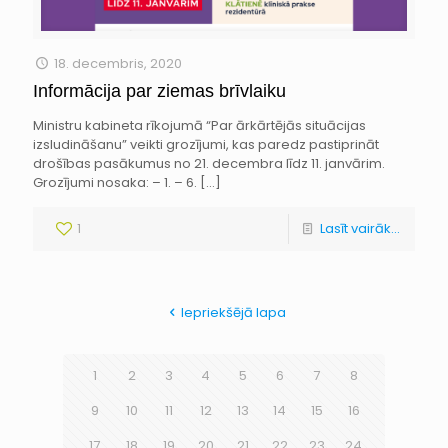
18. decembris, 2020
Informācija par ziemas brīvlaiku
Ministru kabineta rīkojumā “Par ārkārtējās situācijas
izsludināšanu” veikti grozījumi, kas paredz pastiprināt
drošības pasākumus no 21. decembra līdz 11. janvārim.
Grozījumi nosaka: – 1. – 6.
[…]
1
Lasīt vairāk...
Iepriekšējā lapa
1
2
3
4
5
6
7
8
9
10
11
12
13
14
15
16
17
18
19
20
21
22
23
24