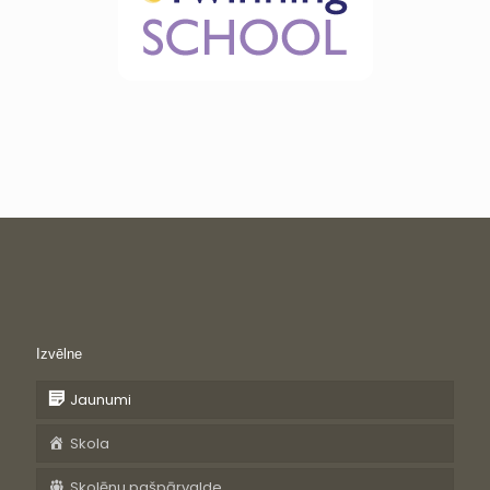
Izvēlne
Jaunumi
Skola
Skolēnu pašpārvalde