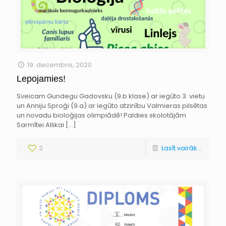
19. decembris, 2020
Lepojamies!
Sveicam Gundegu Gadovsku (9.b klase) ar iegūto 3. vietu
un Anniju Sproģi (9.a) ar iegūto atzinību Valmieras pilsētas
un novadu bioloģijas olimpiādē! Paldies skolotājām
Sarmītei Allikai
[…]
2
Lasīt vairāk...