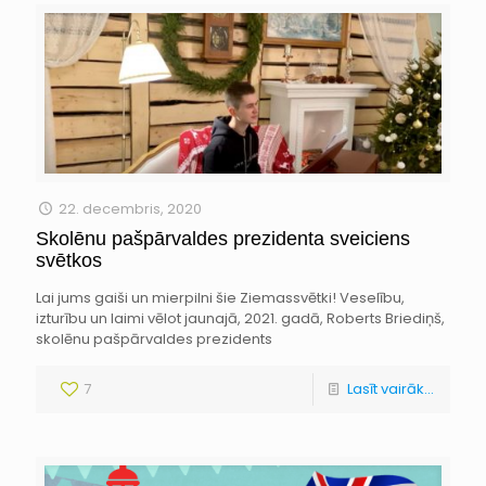
22. decembris, 2020
Skolēnu pašpārvaldes prezidenta sveiciens
svētkos
Lai jums gaiši un mierpilni šie Ziemassvētki! Veselību,
izturību un laimi vēlot jaunajā, 2021. gadā, Roberts Briediņš,
skolēnu pašpārvaldes prezidents
7
Lasīt vairāk...