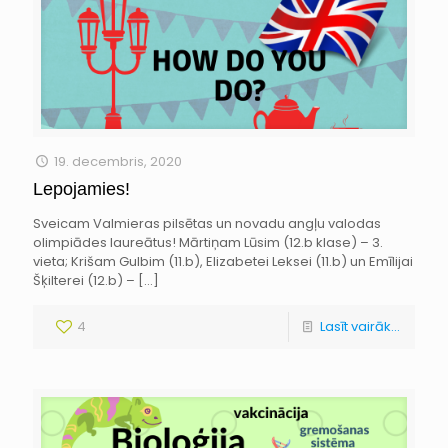
19. decembris, 2020
Lepojamies!
Sveicam Valmieras pilsētas un novadu angļu valodas
olimpiādes laureātus! Mārtiņam Lūsim (12.b klase) – 3.
vieta; Krišam Gulbim (11.b), Elizabetei Leksei (11.b) un Emīlijai
Šķilterei (12.b) –
[…]
4
Lasīt vairāk...