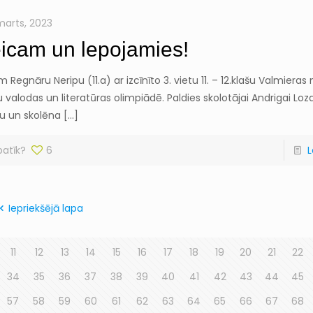
 marts, 2023
icam un lepojamies!
 Regnāru Neripu (11.a) ar izcīnīto 3. vietu 11. – 12.klašu Valmiera
u valodas un literatūras olimpiādē. Paldies skolotājai Andrigai Loz
tu un skolēna
[…]
patīk?
6
L
Iepriekšējā lapa
11
12
13
14
15
16
17
18
19
20
21
22
34
35
36
37
38
39
40
41
42
43
44
45
57
58
59
60
61
62
63
64
65
66
67
68