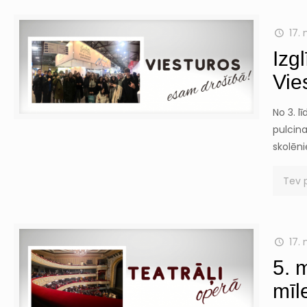
17.
Izg
Vie
No 3. l
pulcina
skolēni
Tev 
17.
5. 
mīl