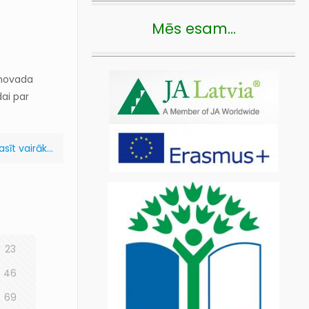
Mēs esam…
s novada
dai par
asīt vairāk...
23
46
69