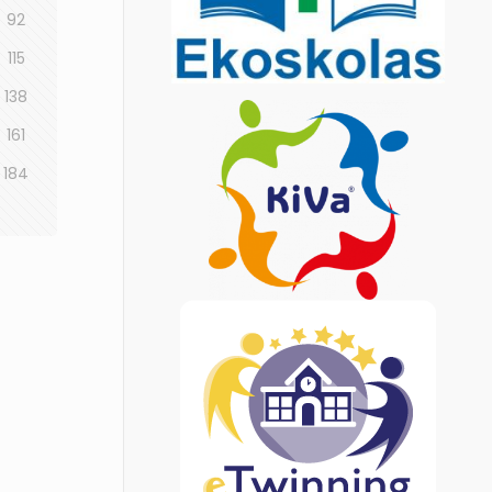
92
115
138
161
184