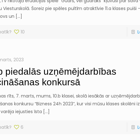
LTV rīkotajā erudīcijas spēlē “Gudrs, vēl gudrāks” kļuvusi par sava
ju Viesturskolā. Šoreiz pie spēles pultīm atraktīvie 11.a klases puiši 
ovs un
[…]
patīk?
10
L
 marts, 2023
b piedalās uzņēmējdarbības
cināšanas konkursā
as rīts, 7. marts, mums, 10.b klasei, skolā iesākās ar uzņēmējdar
šanas konkursu “Bizness 24h 2023”, kur visi mūsu klases skolēni i
varēja iejusties īsta
[…]
patīk?
6
L