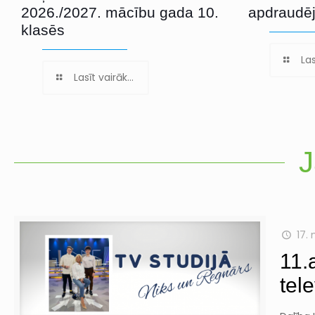
2026./2027. mācību gada 10.
apdraudē
klasēs
Las
Lasīt vairāk...
J
17.
11.
tele