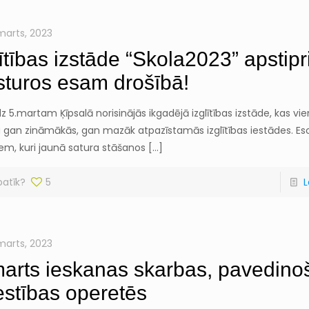
 marts, 2023
lītības izstāde “Skola2023” apstipr
sturos esam drošībā!
īdz 5.martam Ķīpsalā norisinājās ikgadējā izglītības izstāde, kas vi
 gan zināmākās, gan mazāk atpazīstamās izglītības iestādes. Es
em, kuri jaunā satura stāšanos
[…]
patīk?
5
L
 marts, 2023
marts ieskanas skarbas, pavedino
estības operetēs