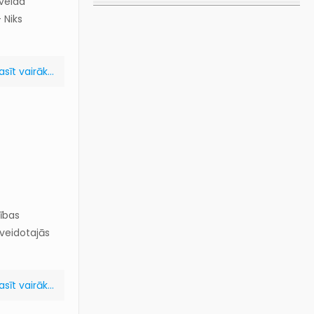
 veida
– Niks
asīt vairāk...
bības
zveidotajās
asīt vairāk...