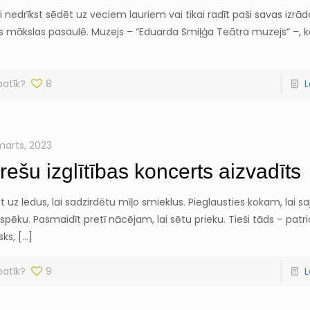
i nedrīkst sēdēt uz veciem lauriem vai tikai radīt paši savas izrāde
as mākslas pasaulē. Muzejs – “Eduarda Smiļģa Teātra muzejs” –, 
patīk?
8
L
 marts, 2023
erešu izglītības koncerts aizvadīts
t uz ledus, lai sadzirdētu mīļo smieklus. Pieglausties kokam, lai 
spēku. Pasmaidīt pretī nācējam, lai sētu prieku. Tieši tāds – patrio
sks,
[…]
patīk?
9
L