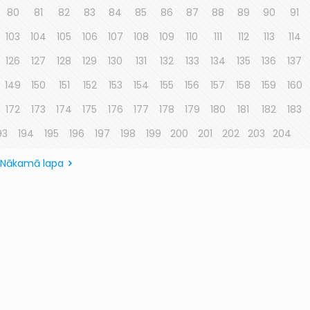
80
81
82
83
84
85
86
87
88
89
90
91
103
104
105
106
107
108
109
110
111
112
113
114
126
127
128
129
130
131
132
133
134
135
136
137
149
150
151
152
153
154
155
156
157
158
159
160
172
173
174
175
176
177
178
179
180
181
182
183
93
194
195
196
197
198
199
200
201
202
203
204
Nākamā lapa