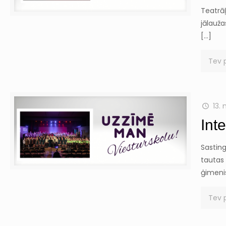
Teatrāļ
jālauž
[…]
Tev 
13.
Int
Sasting
tautas 
ģimeni
Tev 