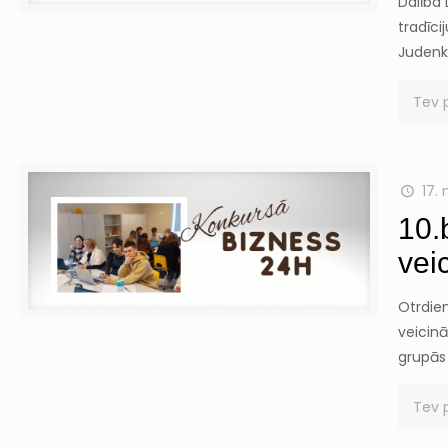
Dalība 
tradīci
Judenk
Tev 
17.
10.
vei
Otrdien
veicinā
grupās 
Tev 