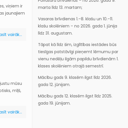
Pavasara brīvdienas – no 2026. gada 9.
s, viņiem ir
marta līdz 13. martam;
kas jaunajiem
Vasaras brīvdienas 1.–8. klašu un 10.–11.
klašu skolēniem – no 2026. gada 1. jūnija
līdz 31. augustam.
asīt vairāk...
Tāpat kā līdz šim, izglītības iestādes būs
tiesīgas patstāvīgi pieņemt lēmumu par
vienu nedēļu ilgām papildu brīvdienām 1.
klases skolēniem otrajā semestrī.
Mācību gads 9. klasēm ilgst līdz 2026.
sajustu mūsu
gada 12. jūnijam.
tisks, mīļš,
Mācību gads 12. klasēm ilgst līdz 2025.
gada 19. jūnijam.
asīt vairāk...