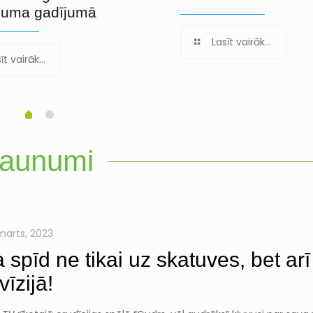
juma gadījumā
Lasīt vairāk...
īt vairāk...
aunumi
 marts, 2023
a spīd ne tikai uz skatuves, bet arī
vīzijā!