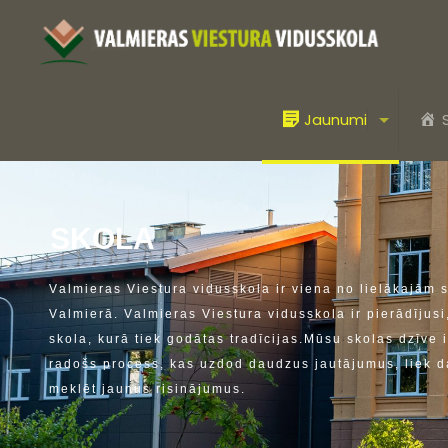
Jaunumi
S
K
O
L
A
V
a
l
m
i
e
r
a
s
V
i
e
s
t
u
r
a
v
i
d
u
s
s
k
o
l
a
i
r
v
i
e
n
a
n
o
l
i
e
l
ā
k
a
j
ā
m
V
a
l
m
i
e
r
ā
.
V
a
l
m
i
e
r
a
s
V
i
e
s
t
u
r
a
v
i
d
u
s
s
k
o
l
a
i
r
p
i
e
r
ā
d
ī
j
u
s
i
s
k
o
l
a
,
k
u
r
ā
t
i
e
k
g
o
d
ā
t
a
s
t
r
a
d
ī
c
i
j
a
s
.
M
ū
s
u
s
k
o
l
a
s
d
z
ī
v
e
i
r
a
d
o
š
s
p
r
o
c
e
s
s
,
k
a
s
u
z
d
o
d
d
a
u
d
z
u
s
j
a
u
t
ā
j
u
m
u
s
,
l
i
e
k
d
m
e
k
l
ē
t
j
a
u
n
u
s
r
i
s
i
n
ā
j
u
m
u
s
.