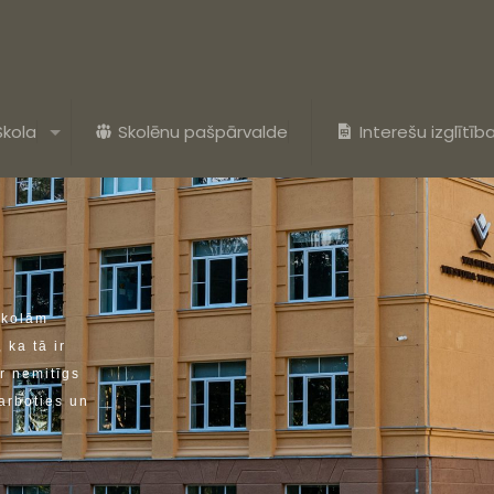
Skola
Skolēnu pašpārvalde
Interešu izglītīb
s
k
o
l
ā
m
,
k
a
t
ā
i
r
r
n
e
m
i
t
ī
g
s
a
r
b
o
t
i
e
s
u
n