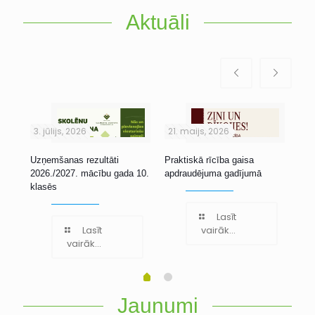
Aktuāli
3. jūlijs, 2026
21. maijs, 2026
1. 
Uzņemšanas rezultāti
Praktiskā rīcība gaisa
Stu
2026./2027. mācību gada 10.
apdraudējuma gadījumā
klasēs
Lasīt
Lasīt
vairāk...
vairāk...
Jaunumi