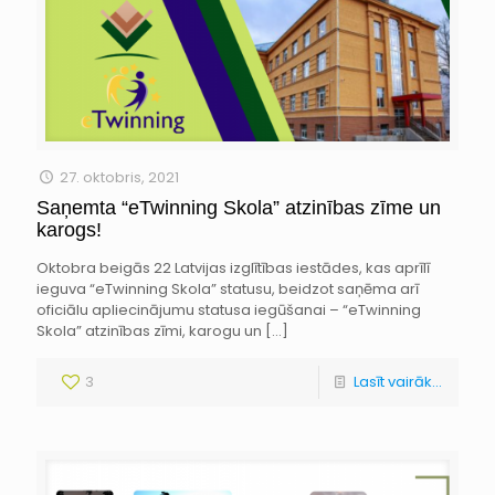
27. oktobris, 2021
Saņemta “eTwinning Skola” atzinības zīme un
karogs!
Oktobra beigās 22 Latvijas izglītības iestādes, kas aprīlī
ieguva “eTwinning Skola” statusu, beidzot saņēma arī
oficiālu apliecinājumu statusa iegūšanai – “eTwinning
Skola” atzinības zīmi, karogu un
[…]
3
Lasīt vairāk...