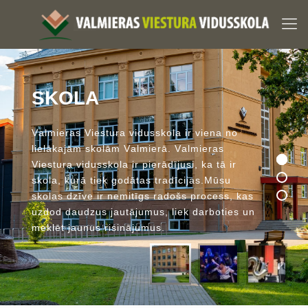
S
K
O
L
A
V
a
l
m
i
e
r
a
s
V
i
e
s
t
u
r
a
v
i
d
u
s
s
k
o
l
a
i
r
v
i
e
n
a
n
o
l
i
e
l
ā
k
a
j
ā
m
s
k
o
l
ā
m
V
a
l
m
i
e
r
ā
.
V
a
l
m
i
e
r
a
s
V
i
e
s
t
u
r
a
v
i
d
u
s
s
k
o
l
a
i
r
p
i
e
r
ā
d
ī
j
u
s
i
,
k
a
t
ā
i
r
s
k
o
l
a
,
k
u
r
ā
t
i
e
k
g
o
d
ā
t
a
s
t
r
a
d
ī
c
i
j
a
s
.
M
ū
s
u
s
k
o
l
a
s
d
z
ī
v
e
i
r
n
e
m
i
t
ī
g
s
r
a
d
o
š
s
p
r
o
c
e
s
s
,
k
a
s
u
z
d
o
d
d
a
u
d
z
u
s
j
a
u
t
ā
j
u
m
u
s
,
l
i
e
k
d
a
r
b
o
t
i
e
s
u
n
m
e
k
l
ē
t
j
a
u
n
u
s
r
i
s
i
n
ā
j
u
m
u
s
.