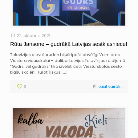
22. oktobris, 2021
Rūta Jansone – gudrākā Latvijas sestklasniece!
Televīzijas dievi šoruden bijuši īpaši labvēlīgi Valmieras
Viestura vidusskolai – dalībai Latvijas Televīzijas raidījumā
“Gudrs, vēl gudrāks” tika izvēlēti četri Viesturskolas sesto
klašu skolēni. Turot īkšķus
[…]
6
Lasīt vairāk...