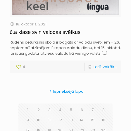
18. oktobris, 2021
6.a klase svin valodas svētkus
Rudens ceturksnis skolā ir bagāts ar valodu svētkiem – 26.
septembrī atzīmējam Eiropas Valodu dienu, bet 15. oktobrī,
lai īpaši godātu latviešu valodu kā vienīgo valsts
[…]
4
Lasīt vairāk...
Iepriekšējā lapa
1
2
3
4
5
6
7
8
9
10
11
12
13
14
15
16
17
18
19
20
21
22
23
24