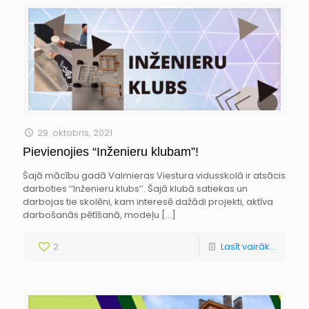
29. oktobris, 2021
Pievienojies “Inženieru klubam”!
Šajā mācību gadā Valmieras Viestura vidusskolā ir atsācis
darboties ‘’Inženieru klubs’’. Šajā klubā satiekas un
darbojas tie skolēni, kam interesē dažādi projekti, aktīva
darbošanās pētīšanā, modeļu
[…]
2
Lasīt vairāk...