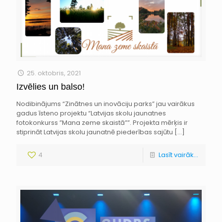
25. oktobris, 2021
Izvēlies un balso!
Nodibinājums “Zinātnes un inovāciju parks” jau vairākus
gadus īsteno projektu “Latvijas skolu jaunatnes
fotokonkurss ”Mana zeme skaistā””. Projekta mērķis ir
stiprināt Latvijas skolu jaunatnē piederības sajūtu
[…]
4
Lasīt vairāk...