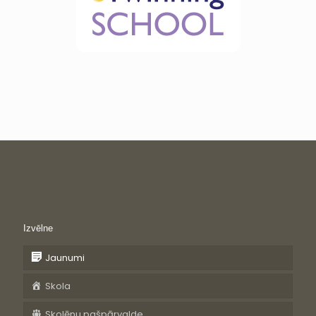
Izvēlne
Jaunumi
Skola
Skolēnu pašpārvalde