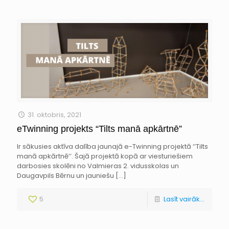
31. oktobris, 2021
eTwinning projekts “Tilts manā apkārtnē”
Ir sākusies aktīva dalība jaunajā e-Twinning projektā ‘’Tilts
manā apkārtnē’’. Šajā projektā kopā ar viesturiešiem
darbosies skolēni no Valmieras 2. vidusskolas un
Daugavpils Bērnu un jauniešu
[…]
5
Lasīt vairāk...