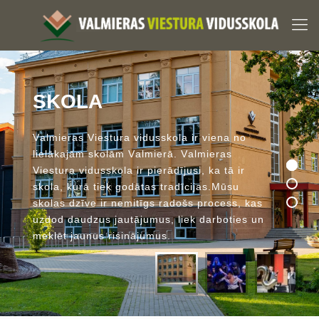
S
K
O
L
A
V
a
l
m
i
e
r
a
s
V
i
e
s
t
u
r
a
v
i
d
u
s
s
k
o
l
a
i
r
v
i
e
n
a
n
o
l
i
e
l
ā
k
a
j
ā
m
s
k
o
l
ā
m
V
a
l
m
i
e
r
ā
.
V
a
l
m
i
e
r
a
s
V
i
e
s
t
u
r
a
v
i
d
u
s
s
k
o
l
a
i
r
p
i
e
r
ā
d
ī
j
u
s
i
,
k
a
t
ā
i
r
s
k
o
l
a
,
k
u
r
ā
t
i
e
k
g
o
d
ā
t
a
s
t
r
a
d
ī
c
i
j
a
s
.
M
ū
s
u
s
k
o
l
a
s
d
z
ī
v
e
i
r
n
e
m
i
t
ī
g
s
r
a
d
o
š
s
p
r
o
c
e
s
s
,
k
a
s
u
z
d
o
d
d
a
u
d
z
u
s
j
a
u
t
ā
j
u
m
u
s
,
l
i
e
k
d
a
r
b
o
t
i
e
s
u
n
m
e
k
l
ē
t
j
a
u
n
u
s
r
i
s
i
n
ā
j
u
m
u
s
.