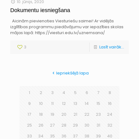
10. jūnijs, 2020
Dokumentu iesniegšana
Aicinām pievienoties Viesturiešu saimei! Ar vidējās
izglītības programmu piedāvājumu var iepazīties skolas
mājas lapā: https://viesturi.edu.lv/uznemsana/
3
Lasīt vairāk...
Iepriekšējā lapa
1
2
3
4
5
6
7
8
9
10
11
12
13
14
15
16
17
18
19
20
21
22
23
24
25
26
27
28
29
30
31
32
33
34
35
36
37
38
39
40