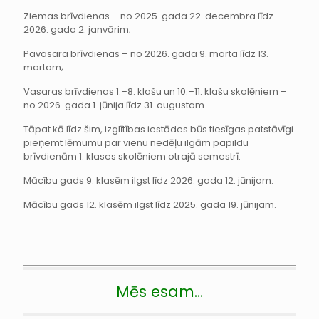
Ziemas brīvdienas – no 2025. gada 22. decembra līdz
2026. gada 2. janvārim;
Pavasara brīvdienas – no 2026. gada 9. marta līdz 13.
martam;
Vasaras brīvdienas 1.–8. klašu un 10.–11. klašu skolēniem –
no 2026. gada 1. jūnija līdz 31. augustam.
Tāpat kā līdz šim, izglītības iestādes būs tiesīgas patstāvīgi
pieņemt lēmumu par vienu nedēļu ilgām papildu
brīvdienām 1. klases skolēniem otrajā semestrī.
Mācību gads 9. klasēm ilgst līdz 2026. gada 12. jūnijam.
Mācību gads 12. klasēm ilgst līdz 2025. gada 19. jūnijam.
Mēs esam…