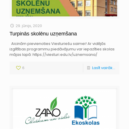
29. jūnijs, 2020
Turpinās skolēnu uzņemšana
Aicinām pievienoties Viesturiešu saimei! Ar vidējās
izglītības programmu piedāvājumu var iepazīties skolas
mājas lapā: https://viesturi.edu.lv/uznemsana/
6
Lasīt vairāk...