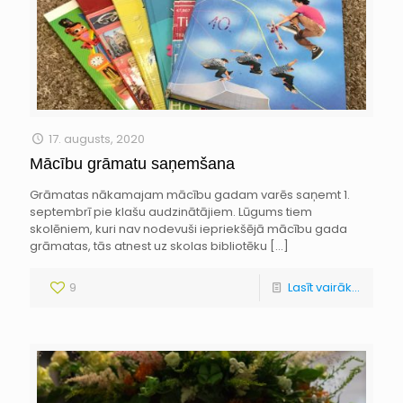
17. augusts, 2020
Mācību grāmatu saņemšana
Grāmatas nākamajam mācību gadam varēs saņemt 1.
septembrī pie klašu audzinātājiem. Lūgums tiem
skolēniem, kuri nav nodevuši iepriekšējā mācību gada
grāmatas, tās atnest uz skolas bibliotēku
[…]
9
Lasīt vairāk...