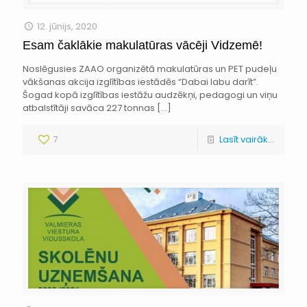
12. jūnijs, 2020
Esam čaklākie makulatūras vācēji Vidzemē!
Noslēgusies ZAAO organizētā makulatūras un PET pudeļu
vākšanas akcija izglītības iestādēs “Dabai labu darīt”.
Šogad kopā izglītības iestāžu audzēkņi, pedagogi un viņu
atbalstītāji savāca 227 tonnas
[…]
7
Lasīt vairāk...