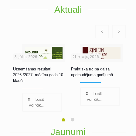
Aktuāli
3. jūlijs, 2026
21. maijs, 2026
1. 
Uzņemšanas rezultāti
Praktiskā rīcība gaisa
Stu
2026./2027. mācību gada 10.
apdraudējuma gadījumā
klasēs
Lasīt
Lasīt
vairāk...
vairāk...
Jaunumi