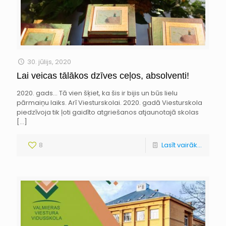
30. jūlijs, 2020
Lai veicas tālākos dzīves ceļos, absolventi!
2020. gads… Tā vien šķiet, ka šis ir bijis un būs lielu
pārmaiņu laiks. Arī Viesturskolai. 2020. gadā Viesturskola
piedzīvoja tik ļoti gaidīto atgriešanos atjaunotajā skolas
[…]
8
Lasīt vairāk...