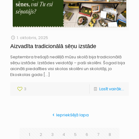
1. oktobris, 2025
Aizvadīta tradicionālā sēņu izstāde
Septembra trešajā nedēļā mūsu skolā bija tradicionālā
sēņu izstāde. Izstādes veidotāji – paši skolēni. Šogad bija
aicināti piedalīties visi skolas skolēni un skolotāji, jo
Ekoskolas gada
[…]
3
Lasīt vairāk...
Iepriekšējā lapa
1
2
3
4
5
6
7
8