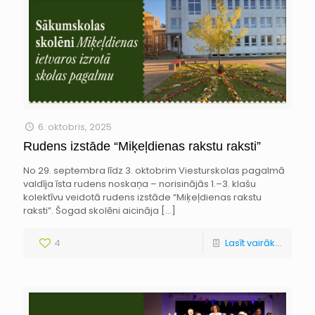
6. oktobris, 2025
Rudens izstāde “Miķeļdienas rakstu raksti”
No 29. septembra līdz 3. oktobrim Viesturskolas pagalmā
valdīja īsta rudens noskaņa – norisinājās 1.–3. klašu
kolektīvu veidotā rudens izstāde “Miķeļdienas rakstu
raksti”. Šogad skolēni aicināja
[…]
4
Lasīt vairāk...