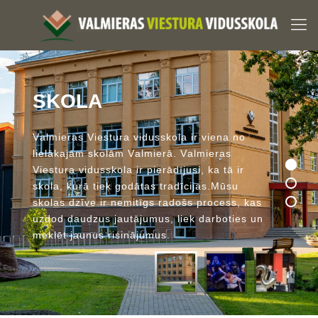
S
K
O
L
A
V
a
l
m
i
e
r
a
s
V
i
e
s
t
u
r
a
v
i
d
u
s
s
k
o
l
a
i
r
v
i
e
n
a
n
o
l
i
e
l
ā
k
a
j
ā
m
s
k
o
l
ā
m
V
a
l
m
i
e
r
ā
.
V
a
l
m
i
e
r
a
s
V
i
e
s
t
u
r
a
v
i
d
u
s
s
k
o
l
a
i
r
p
i
e
r
ā
d
ī
j
u
s
i
,
k
a
t
ā
i
r
s
k
o
l
a
,
k
u
r
ā
t
i
e
k
g
o
d
ā
t
a
s
t
r
a
d
ī
c
i
j
a
s
.
M
ū
s
u
s
k
o
l
a
s
d
z
ī
v
e
i
r
n
e
m
i
t
ī
g
s
r
a
d
o
š
s
p
r
o
c
e
s
s
,
k
a
s
u
z
d
o
d
d
a
u
d
z
u
s
j
a
u
t
ā
j
u
m
u
s
,
l
i
e
k
d
a
r
b
o
t
i
e
s
u
n
m
e
k
l
ē
t
j
a
u
n
u
s
r
i
s
i
n
ā
j
u
m
u
s
.