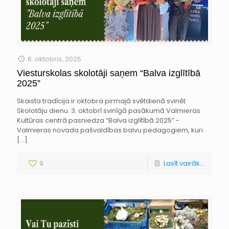
6. oktobris, 2025
Viesturskolas skolotāji saņem “Balva izglītībā
2025”
Skaista tradīcija ir oktobra pirmajā svētdienā svinēt
Skolotāju dienu. 3. oktobrī svinīgā pasākumā Valmieras
Kultūras centrā pasniedza “Balva izglītībā 2025” -
Valmieras novada pašvaldības balvu pedagogiem, kuri
[…]
9
Lasīt vairāk...