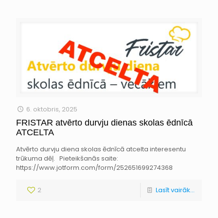
6. oktobris, 2025
FRISTAR atvērto durvju dienas skolas ēdnīcā
ATCELTA
Atvērto durvju diena skolas ēdnīcā atcelta interesentu
trūkuma dēļ. Pieteikšanās saite:
https://www.jotform.com/form/252651699274368
2
Lasīt vairāk...