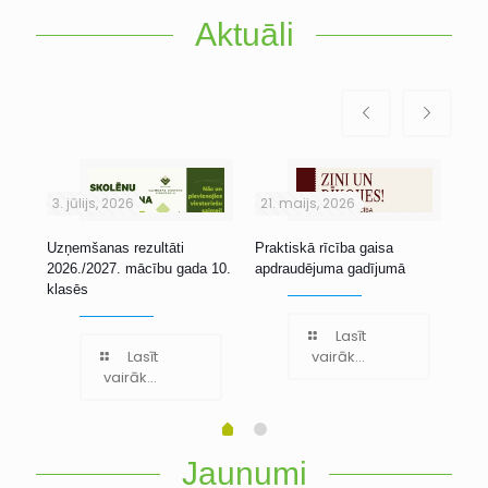
Aktuāli
3. jūlijs, 2026
21. maijs, 2026
1. 
Uzņemšanas rezultāti
Praktiskā rīcība gaisa
Stu
2026./2027. mācību gada 10.
apdraudējuma gadījumā
klasēs
Lasīt
Lasīt
vairāk...
vairāk...
Jaunumi