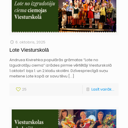
6. oktobris, 2025
Lote Viesturskolā
Andrusa Kivirehka populārās grāmatas “Lote no
Izgudrotāju ciema” izrādes pirmie vērtētāji Viesturskolā
1.oktobrī bija 1. un 2.klašu skolēni. Dzīvespriecīgā suņu
meitene Lote kopā ar savu tēvu
[…]
25
Lasīt vairāk...