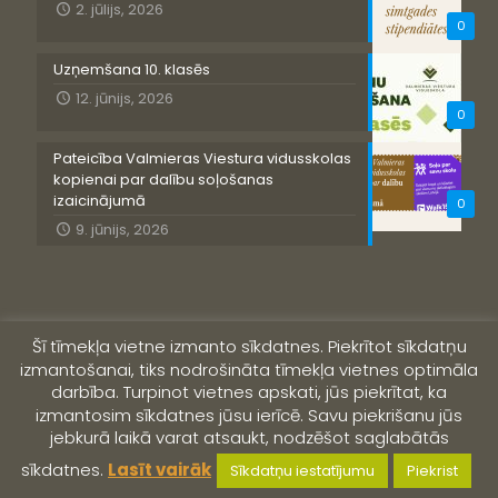
2. jūlijs, 2026
0
Uzņemšana 10. klasēs
12. jūnijs, 2026
0
Pateicība Valmieras Viestura vidusskolas
kopienai par dalību soļošanas
izaicinājumā
0
9. jūnijs, 2026
Šī tīmekļa vietne izmanto sīkdatnes. Piekrītot sīkdatņu
izmantošanai, tiks nodrošināta tīmekļa vietnes optimāla
darbība. Turpinot vietnes apskati, jūs piekrītat, ka
izmantosim sīkdatnes jūsu ierīcē. Savu piekrišanu jūs
jebkurā laikā varat atsaukt, nodzēšot saglabātās
© 2019 Valmieras Viestura vidusskola
sīkdatnes.
Lasīt vairāk
Sīkdatņu iestatījumu
Piekrist