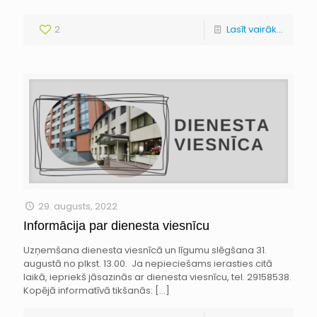
2
Lasīt vairāk...
29. augusts, 2022
Informācija par dienesta viesnīcu
Uzņemšana dienesta viesnīcā un līgumu slēgšana 31.
augustā no plkst. 13.00. Ja nepieciešams ierasties citā
laikā, iepriekš jāsazinās ar dienesta viesnīcu, tel. 29158538.
Kopējā informatīvā tikšanās:
[…]