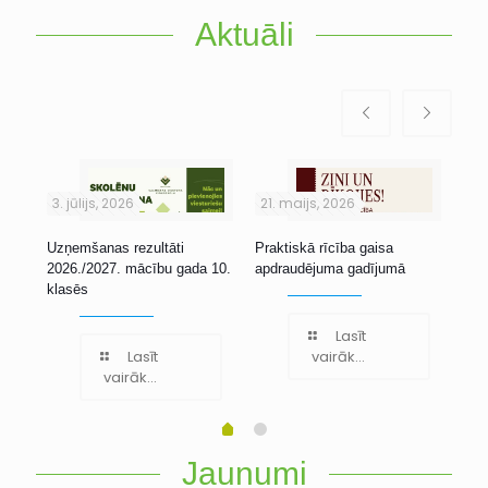
Aktuāli
3. jūlijs, 2026
21. maijs, 2026
1. 
Uzņemšanas rezultāti
Praktiskā rīcība gaisa
Stu
2026./2027. mācību gada 10.
apdraudējuma gadījumā
klasēs
Lasīt
Lasīt
vairāk...
vairāk...
Jaunumi