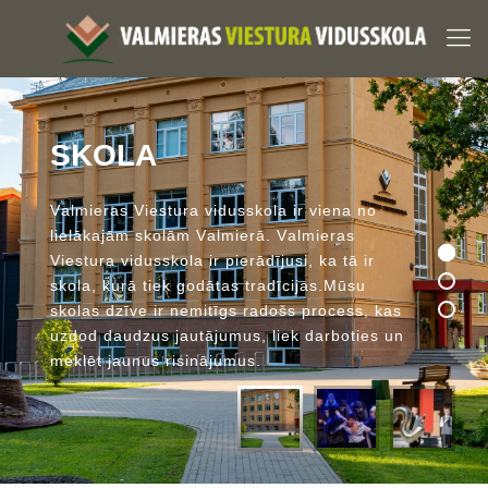
S
K
O
L
A
V
a
l
m
i
e
r
a
s
V
i
e
s
t
u
r
a
v
i
d
u
s
s
k
o
l
a
i
r
v
i
e
n
a
n
o
l
i
e
l
ā
k
a
j
ā
m
s
k
o
l
ā
m
V
a
l
m
i
e
r
ā
.
V
a
l
m
i
e
r
a
s
V
i
e
s
t
u
r
a
v
i
d
u
s
s
k
o
l
a
i
r
p
i
e
r
ā
d
ī
j
u
s
i
,
k
a
t
ā
i
r
s
k
o
l
a
,
k
u
r
ā
t
i
e
k
g
o
d
ā
t
a
s
t
r
a
d
ī
c
i
j
a
s
.
M
ū
s
u
s
k
o
l
a
s
d
z
ī
v
e
i
r
n
e
m
i
t
ī
g
s
r
a
d
o
š
s
p
r
o
c
e
s
s
,
k
a
s
u
z
d
o
d
d
a
u
d
z
u
s
j
a
u
t
ā
j
u
m
u
s
,
l
i
e
k
d
a
r
b
o
t
i
e
s
u
n
m
e
k
l
ē
t
j
a
u
n
u
s
r
i
s
i
n
ā
j
u
m
u
s
.