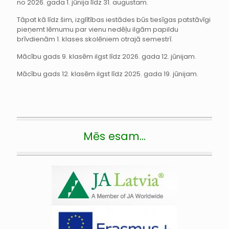
no 2026. gada 1. jūnija līdz 31. augustam.
Tāpat kā līdz šim, izglītības iestādes būs tiesīgas patstāvīgi
pieņemt lēmumu par vienu nedēļu ilgām papildu
brīvdienām 1. klases skolēniem otrajā semestrī.
Mācību gads 9. klasēm ilgst līdz 2026. gada 12. jūnijam.
Mācību gads 12. klasēm ilgst līdz 2025. gada 19. jūnijam.
Mēs esam…