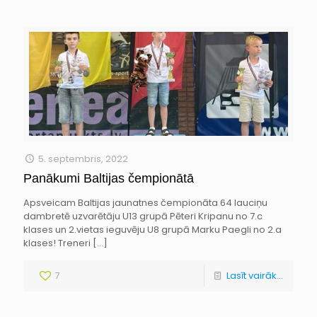
5. septembris, 2022
Panākumi Baltijas čempionātā
Apsveicam Baltijas jaunatnes čempionāta 64 lauciņu
dambretē uzvarētāju U13 grupā Pēteri Kripanu no 7.c
klases un 2.vietas ieguvēju U8 grupā Marku Paegli no 2.a
klases! Treneri
[…]
7
Lasīt vairāk...