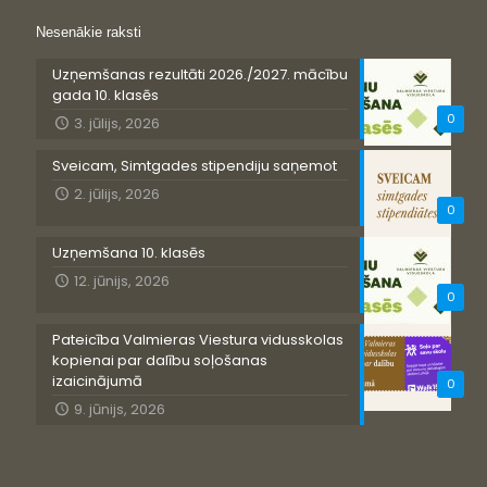
Nesenākie raksti
Uzņemšanas rezultāti 2026./2027. mācību
gada 10. klasēs
0
3. jūlijs, 2026
Sveicam, Simtgades stipendiju saņemot
2. jūlijs, 2026
0
Uzņemšana 10. klasēs
12. jūnijs, 2026
0
Pateicība Valmieras Viestura vidusskolas
kopienai par dalību soļošanas
izaicinājumā
0
9. jūnijs, 2026