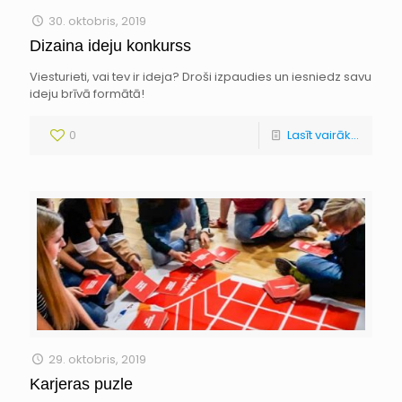
30. oktobris, 2019
Dizaina ideju konkurss
Viesturieti, vai tev ir ideja? Droši izpaudies un iesniedz savu
ideju brīvā formātā!
0
Lasīt vairāk...
29. oktobris, 2019
Karjeras puzle