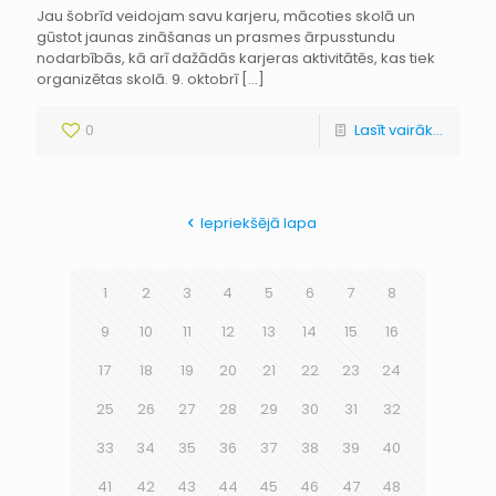
Jau šobrīd veidojam savu karjeru, mācoties skolā un
gūstot jaunas zināšanas un prasmes ārpusstundu
nodarbībās, kā arī dažādās karjeras aktivitātēs, kas tiek
organizētas skolā. 9. oktobrī
[…]
0
Lasīt vairāk...
Iepriekšējā lapa
1
2
3
4
5
6
7
8
9
10
11
12
13
14
15
16
17
18
19
20
21
22
23
24
25
26
27
28
29
30
31
32
33
34
35
36
37
38
39
40
41
42
43
44
45
46
47
48