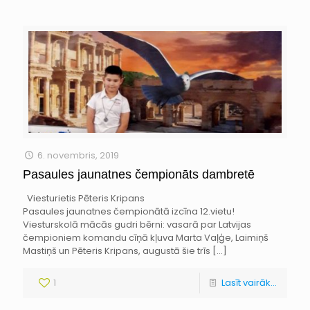
6. novembris, 2019
Pasaules jaunatnes čempionāts dambretē
Viesturietis Pēteris Kripans
Pasaules jaunatnes čempionātā izcīna 12.vietu!
Viesturskolā mācās gudri bērni: vasarā par Latvijas
čempioniem komandu cīņā kļuva Marta Vaļģe, Laimiņš
Mastiņš un Pēteris Kripans, augustā šie trīs
[…]
1
Lasīt vairāk...