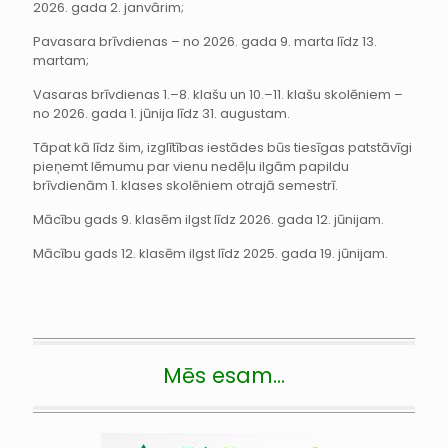
2026. gada 2. janvārim;
Pavasara brīvdienas – no 2026. gada 9. marta līdz 13.
martam;
Vasaras brīvdienas 1.–8. klašu un 10.–11. klašu skolēniem –
no 2026. gada 1. jūnija līdz 31. augustam.
Tāpat kā līdz šim, izglītības iestādes būs tiesīgas patstāvīgi
pieņemt lēmumu par vienu nedēļu ilgām papildu
brīvdienām 1. klases skolēniem otrajā semestrī.
Mācību gads 9. klasēm ilgst līdz 2026. gada 12. jūnijam.
Mācību gads 12. klasēm ilgst līdz 2025. gada 19. jūnijam.
Mēs esam…