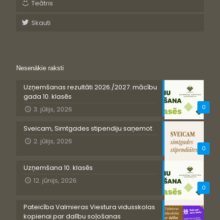
Teātris
Skauti
Nesenākie raksti
Uzņemšanas rezultāti 2026./2027. mācību
gada 10. klasēs
0
3. jūlijs, 2026
Sveicam, Simtgades stipendiju saņemot
2. jūlijs, 2026
0
Uzņemšana 10. klasēs
12. jūnijs, 2026
0
Pateicība Valmieras Viestura vidusskolas
kopienai par dalību soļošanas