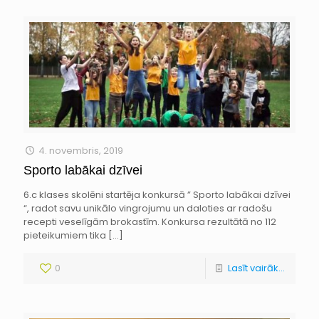
4. novembris, 2019
Sporto labākai dzīvei
6.c klases skolēni startēja konkursā ” Sporto labākai dzīvei
“, radot savu unikālo vingrojumu un daloties ar radošu
recepti veselīgām brokastīm. Konkursa rezultātā no 112
pieteikumiem tika
[…]
0
Lasīt vairāk...