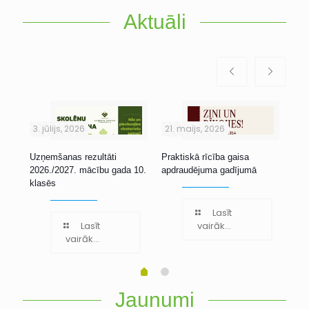
Aktuāli
3. jūlijs, 2026
21. maijs, 2026
1. 
Uzņemšanas rezultāti
Praktiskā rīcība gaisa
Stu
2026./2027. mācību gada 10.
apdraudējuma gadījumā
klasēs
Lasīt
Lasīt
vairāk...
vairāk...
Jaunumi