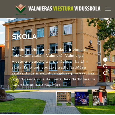
S
K
O
L
A
V
a
l
m
i
e
r
a
s
V
i
e
s
t
u
r
a
v
i
d
u
s
s
k
o
l
a
i
r
v
i
e
n
a
n
o
l
i
e
l
ā
k
a
j
ā
m
s
k
o
l
ā
m
V
a
l
m
i
e
r
ā
.
V
a
l
m
i
e
r
a
s
V
i
e
s
t
u
r
a
v
i
d
u
s
s
k
o
l
a
i
r
p
i
e
r
ā
d
ī
j
u
s
i
,
k
a
t
ā
i
r
s
k
o
l
a
,
k
u
r
ā
t
i
e
k
g
o
d
ā
t
a
s
t
r
a
d
ī
c
i
j
a
s
.
M
ū
s
u
s
k
o
l
a
s
d
z
ī
v
e
i
r
n
e
m
i
t
ī
g
s
r
a
d
o
š
s
p
r
o
c
e
s
s
,
k
a
s
u
z
d
o
d
d
a
u
d
z
u
s
j
a
u
t
ā
j
u
m
u
s
,
l
i
e
k
d
a
r
b
o
t
i
e
s
u
n
m
e
k
l
ē
t
j
a
u
n
u
s
r
i
s
i
n
ā
j
u
m
u
s
.