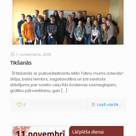
1. novembris, 2019
Tikšanās
Šī tikšanās ar pulkvežleitnantu Māri Tūtinu mums izdevās!
Stāja, balss tembrs, sagatavotība un ļoti saistošs
stāstījums par noieto ceļu līdz šodienas sasniegtajam,
grūtību pārvarēšanu, gan
[…]
0
Lasīt vairāk...