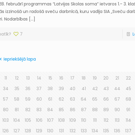
28. februārī programmas “Latvijas Skolas soma” ietvaros 1.- 3. kla
jās izzinošā un radošā sveču darbnīcā, kuru vadīja SIA „Sveču dar
i. Nodarbības
[…]
patīk?
7
L
Iepriekšējā lapa
11
12
13
14
15
16
17
18
19
20
21
22
34
35
36
37
38
39
40
41
42
43
44
45
57
58
59
60
61
62
63
64
65
66
67
68
80
81
82
83
84
85
86
87
88
89
90
91
103
104
105
106
107
108
109
110
111
112
113
114
126
127
128
129
130
131
132
133
134
135
136
137