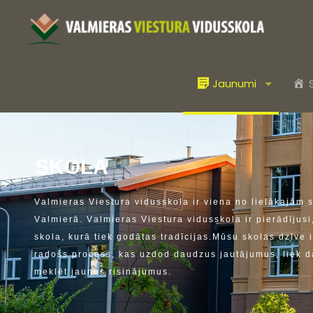
Jaunumi
S
K
O
L
A
V
a
l
m
i
e
r
a
s
V
i
e
s
t
u
r
a
v
i
d
u
s
s
k
o
l
a
i
r
v
i
e
n
a
n
o
l
i
e
l
ā
k
a
j
ā
m
V
a
l
m
i
e
r
ā
.
V
a
l
m
i
e
r
a
s
V
i
e
s
t
u
r
a
v
i
d
u
s
s
k
o
l
a
i
r
p
i
e
r
ā
d
ī
j
u
s
i
s
k
o
l
a
,
k
u
r
ā
t
i
e
k
g
o
d
ā
t
a
s
t
r
a
d
ī
c
i
j
a
s
.
M
ū
s
u
s
k
o
l
a
s
d
z
ī
v
e
i
r
a
d
o
š
s
p
r
o
c
e
s
s
,
k
a
s
u
z
d
o
d
d
a
u
d
z
u
s
j
a
u
t
ā
j
u
m
u
s
,
l
i
e
k
d
m
e
k
l
ē
t
j
a
u
n
u
s
r
i
s
i
n
ā
j
u
m
u
s
.