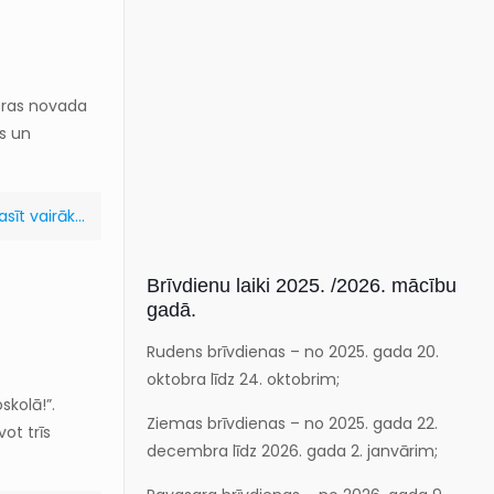
eras novada
as un
asīt vairāk...
Brīvdienu laiki 2025. /2026. mācību
gadā.
Rudens brīvdienas – no 2025. gada 20.
oktobra līdz 24. oktobrim;
skolā!”.
Ziemas brīvdienas – no 2025. gada 22.
ot trīs
decembra līdz 2026. gada 2. janvārim;