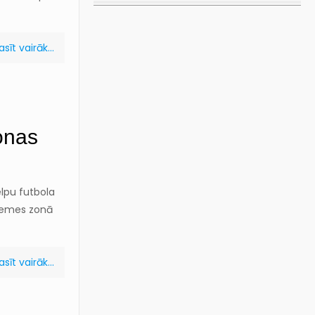
asīt vairāk...
zonas
elpu futbola
dzemes zonā
asīt vairāk...