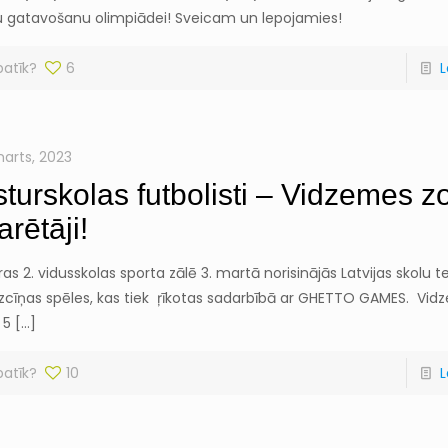
u gatavošanu olimpiādei! Sveicam un lepojamies!
patīk?
6
L
marts, 2023
sturskolas futbolisti – Vidzemes 
arētāji!
as 2. vidusskolas sporta zālē 3. martā norisinājās Latvijas skolu t
izcīņas spēles, kas tiek ŗīkotas sadarbībā ar GHETTO GAMES. Vi
 5
[…]
patīk?
10
L