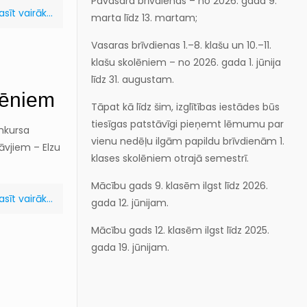
Pavasara brīvdienas – no 2026. gada 9.
asīt vairāk...
marta līdz 13. martam;
Vasaras brīvdienas 1.–8. klašu un 10.–11.
klašu skolēniem – no 2026. gada 1. jūnija
līdz 31. augustam.
lēniem
Tāpat kā līdz šim, izglītības iestādes būs
tiesīgas patstāvīgi pieņemt lēmumu par
nkursa
vienu nedēļu ilgām papildu brīvdienām 1.
āvjiem – Elzu
klases skolēniem otrajā semestrī.
Mācību gads 9. klasēm ilgst līdz 2026.
asīt vairāk...
gada 12. jūnijam.
Mācību gads 12. klasēm ilgst līdz 2025.
gada 19. jūnijam.