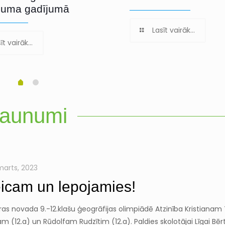
juma gadījumā
Lasīt vairāk...
īt vairāk...
aunumi
 marts, 2023
icam un lepojamies!
ras novada 9.-12.klašu ģeogrāfijas olimpiādē Atzinība Kristian
m (12.a) un Rūdolfam Rudzītim (12.a). Paldies skolotājai Līgai Bēr