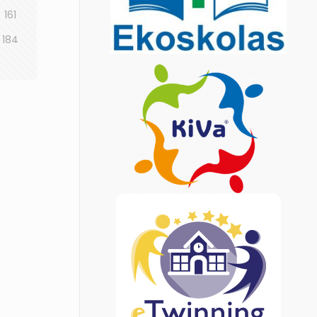
161
184