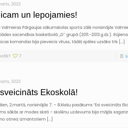
marts, 2023
icam un lepojamies!
ā Valmieras Pārgaujas sākumskolas sporta zālē norisinājās Valmi
iādes sacensības basketbolā ,,D’’ grupā (2011.-2013.g.dz.). Rūjien
cas komandas bija pieveicis vīruss, tādēļ spēles uzsāka trīs
[…]
patīk?
7
L
marts, 2023
 sveicināts Ekoskolā!
ien, 2.martā, norisinājās 7. – 8.klašu pasākums “Esi sveicināts Eko
ms sākās ar modes skati – skolēnu uzdevums bija mājās sagatav
 no otrreiz izmantotiem
[…]