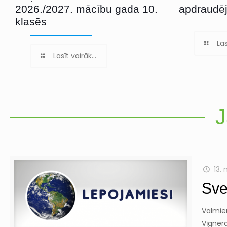
2026./2027. mācību gada 10.
apdraudē
klasēs
Las
Lasīt vairāk...
J
13.
Sve
Valmie
Vīgnera