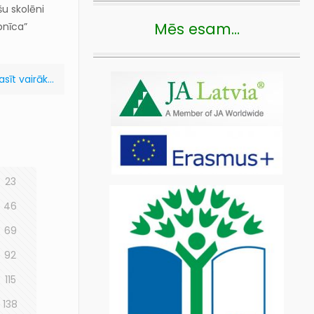
šu skolēni
Mēs esam…
bnīca”
asīt vairāk...
23
46
69
92
115
138