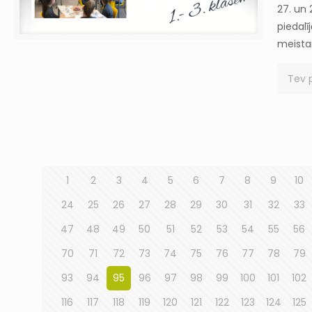
27. un 
piedalī
meistar
Tev 
1
2
3
4
5
6
7
8
9
10
24
25
26
27
28
29
30
31
32
33
47
48
49
50
51
52
53
54
55
56
70
71
72
73
74
75
76
77
78
79
93
94
95
96
97
98
99
100
101
102
116
117
118
119
120
121
122
123
124
125