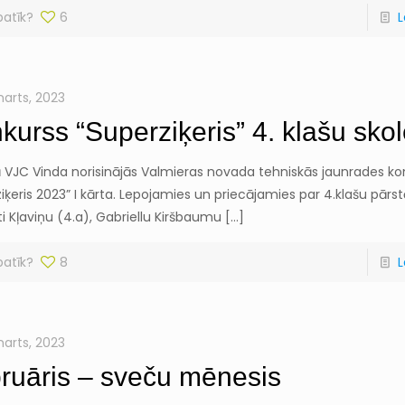
patīk?
6
L
marts, 2023
kurss “Superziķeris” 4. klašu sko
ā VJC Vinda norisinājās Valmieras novada tehniskās jaunrades ko
iķeris 2023” I kārta. Lepojamies un priecājamies par 4.klašu pārst
ti Kļaviņu (4.a), Gabriellu Kiršbaumu
[…]
patīk?
8
L
marts, 2023
ruāris – sveču mēnesis