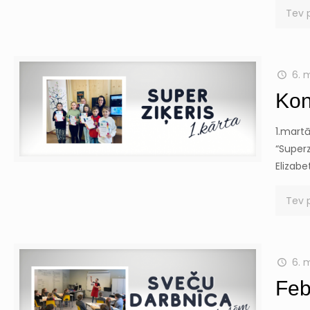
Tev 
6. 
Kon
1.mart
“Superz
Elizabe
Tev 
6. 
Feb