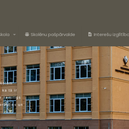
Skola
Skolēnu pašpārvalde
Interešu izglītīb
s
k
o
l
ā
m
,
k
a
t
ā
i
r
r
n
e
m
i
t
ī
g
s
a
r
b
o
t
i
e
s
u
n