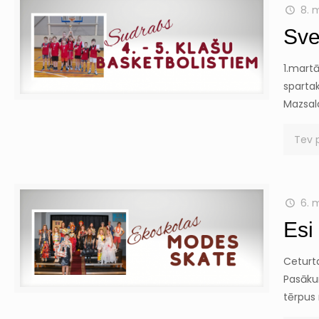
8. 
Sve
1.mart
spartak
Mazsala
Tev 
6. 
Esi
Ceturtd
Pasāku
tērpus