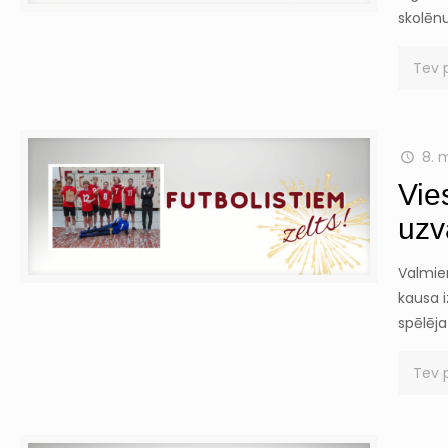
skolēn
Tev 
8. 
Vie
uzv
Valmier
kausa 
spēlēja
Tev 