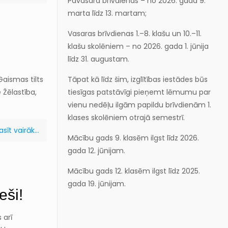
Pavasara brīvdienas – no 2026. gada 9.
marta līdz 13. martam;
Vasaras brīvdienas 1.–8. klašu un 10.–11.
klašu skolēniem – no 2026. gada 1. jūnija
līdz 31. augustam.
Tāpat kā līdz šim, izglītības iestādes būs
Gaismas tilts
tiesīgas patstāvīgi pieņemt lēmumu par
 Žēlastība,
vienu nedēļu ilgām papildu brīvdienām 1.
klases skolēniem otrajā semestrī.
asīt vairāk...
Mācību gads 9. klasēm ilgst līdz 2026.
gada 12. jūnijam.
Mācību gads 12. klasēm ilgst līdz 2025.
gada 19. jūnijam.
eši!
 arī