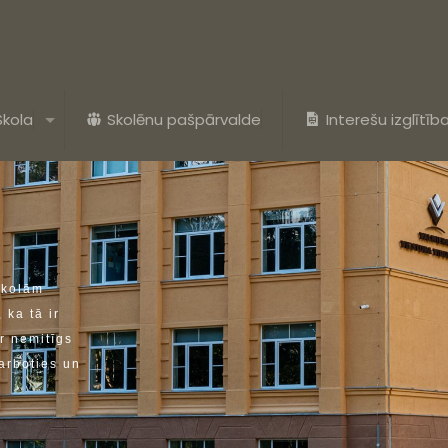
Skola
Skolēnu pašpārvalde
Interešu izglītīb
s
k
o
l
ā
m
,
k
a
t
ā
i
r
r
n
e
m
i
t
ī
g
s
a
r
b
o
t
i
e
s
u
n