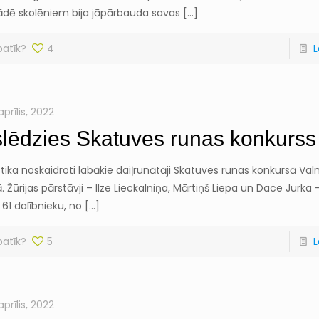
ādē skolēniem bija jāpārbauda savas
[…]
patīk?
4
L
aprīlis, 2022
lēdzies Skatuves runas konkurss
lī tika noskaidroti labākie daiļrunātāji Skatuves runas konkursā Va
 Žūrijas pārstāvji – Ilze Lieckalniņa, Mārtiņš Liepa un Dace Jurk
 61 dalībnieku, no
[…]
patīk?
5
L
aprīlis, 2022