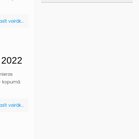
asīt vairāk...
 2022
lmieras
a – kopumā
asīt vairāk...