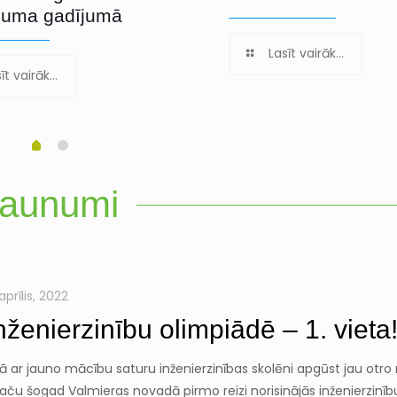
juma gadījumā
Lasīt vairāk...
īt vairāk...
aunumi
aprīlis, 2022
Inženierzinību olimpiādē – 1. vieta
ā ar jauno mācību saturu inženierzinības skolēni apgūst jau otr
aču šogad Valmieras novadā pirmo reizi norisinājās inženierzinīb