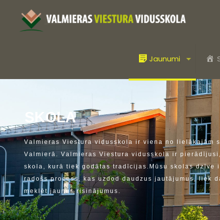
Jaunumi
S
K
O
L
A
V
a
l
m
i
e
r
a
s
V
i
e
s
t
u
r
a
v
i
d
u
s
s
k
o
l
a
i
r
v
i
e
n
a
n
o
l
i
e
l
ā
k
a
j
ā
m
V
a
l
m
i
e
r
ā
.
V
a
l
m
i
e
r
a
s
V
i
e
s
t
u
r
a
v
i
d
u
s
s
k
o
l
a
i
r
p
i
e
r
ā
d
ī
j
u
s
i
s
k
o
l
a
,
k
u
r
ā
t
i
e
k
g
o
d
ā
t
a
s
t
r
a
d
ī
c
i
j
a
s
.
M
ū
s
u
s
k
o
l
a
s
d
z
ī
v
e
i
r
a
d
o
š
s
p
r
o
c
e
s
s
,
k
a
s
u
z
d
o
d
d
a
u
d
z
u
s
j
a
u
t
ā
j
u
m
u
s
,
l
i
e
k
d
m
e
k
l
ē
t
j
a
u
n
u
s
r
i
s
i
n
ā
j
u
m
u
s
.