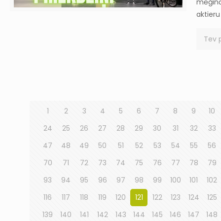
mēģināj
aktieru
Tev 
1
2
3
4
5
6
7
8
9
10
24
25
26
27
28
29
30
31
32
33
47
48
49
50
51
52
53
54
55
56
70
71
72
73
74
75
76
77
78
79
93
94
95
96
97
98
99
100
101
102
116
117
118
119
120
121
122
123
124
125
139
140
141
142
143
144
145
146
147
148