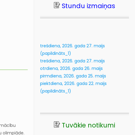
Stundu izmaiņas
20
kl
Lasīt vairāk...
trešdiena, 2026. gada 27. maijs
(papildināts_1)
trešdiena, 2026. gada 27. maijs
otrdiena, 2026. gada 26. maijs
pirmdiena, 2026. gada 25. maijs
piektdiena, 2026. gada 22. maijs
(papildināts_1)
!
Tuvākie notikumi
o mācību
u olimpiāde.