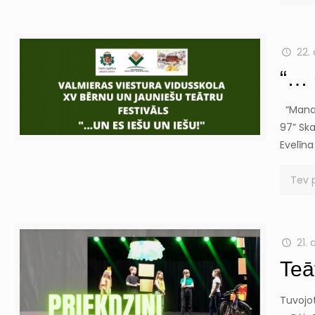
22. 
“… 
“Mana d
97” Ska
Evelīna
Tev 
21. 
Teā
Tuvojot