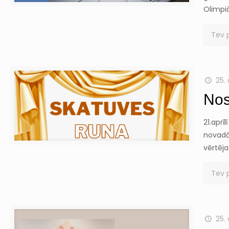
Olimpi
Tev 
25. 
Nos
21.aprī
novadā.
vērtēja
Tev 
25. 