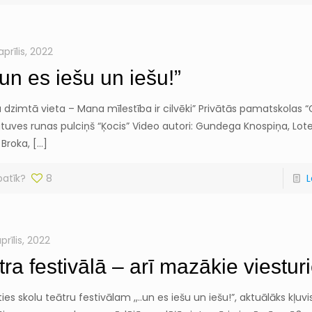
aprīlis, 2022
un es iešu un iešu!”
zimtā vieta – Mana mīlestība ir cilvēki” Privātās pamatskolas “
tuves runas pulciņš “Ķocis” Video autori: Gundega Knospiņa, Lote
 Broka,
[…]
patīk?
8
L
aprīlis, 2022
tra festivālā – arī mazākie viesturi
ies skolu teātru festivālam ,,..un es iešu un iešu!”, aktuālāks kļuvis