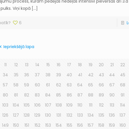
umu process, kuram pēdējās nedēļās intensīvi pievērsās arī 3.a
 pulks. Viņi kopā
[…]
patīk?
6
L
Iepriekšējā lapa
11
12
13
14
15
16
17
18
19
20
21
22
34
35
36
37
38
39
40
41
42
43
44
45
57
58
59
60
61
62
63
64
65
66
67
68
80
81
82
83
84
85
86
87
88
89
90
91
103
104
105
106
107
108
109
110
111
112
113
114
126
127
128
129
130
131
132
133
134
135
136
137
149
150
151
152
153
154
155
156
157
158
159
160