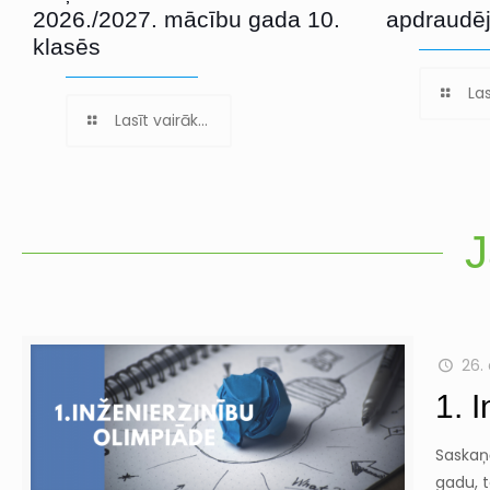
2026./2027. mācību gada 10.
apdraudē
klasēs
Las
Lasīt vairāk...
J
26. 
1. 
Saskaņ
gadu, t