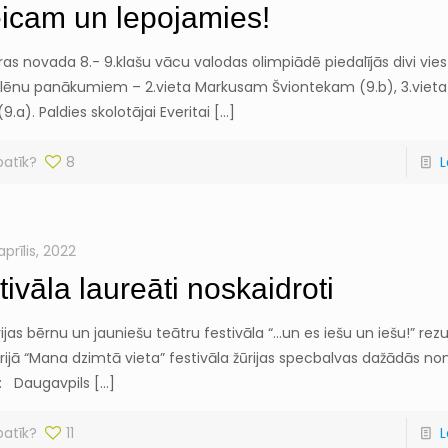
icam un lepojamies!
as novada 8.- 9.klašu vācu valodas olimpiādē piedalījās divi viestu
olēnu panākumiem – 2.vieta Markusam Šviontekam (9.b), 3.vieta 
(9.a). Paldies skolotājai Everitai
[…]
patīk?
8
L
aprīlis, 2022
tivāla laureāti noskaidroti
ijas bērnu un jauniešu teātru festivāla “…un es iešu un iešu!” rez
ijā “Mana dzimtā vieta” festivāla žūrijas specbalvas dažādās no
 Daugavpils
[…]
patīk?
11
L