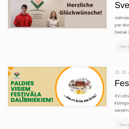
Sve
Valmier
par sk
Deinei 
Tev 
23. 
Fes
XV Latv
Kategor
saņem:
Tev 