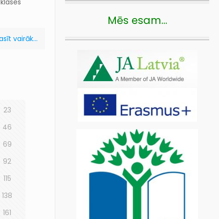
 klases
Mēs esam…
asīt vairāk...
23
46
69
92
115
138
161