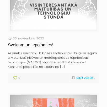
30. novembris, 2022
Sveicam un lepojamies!
Ar prieku sveicam 8.b klases skolēnu Dāvi Bāliņu ar iegūto
3. vietu Mašīnbūves un metālapstrādes rūpniecības
asociācijas (MASOC) organizētajā STEM konkursā!
Konkursā piedalījās 50 skolēni no
[…]
9
Lasīt vairāk...