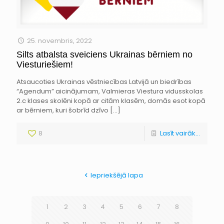
25. novembris, 2022
Silts atbalsta sveiciens Ukrainas bērniem no
Viesturiešiem!
Atsaucoties Ukrainas vēstniecības Latvijā un biedrības
“Agendum” aicinājumam, Valmieras Viestura vidusskolas
2.c klases skolēni kopā ar citām klasēm, domās esot kopā
ar bērniem, kuri šobrīd dzīvo
[…]
8
Lasīt vairāk...
Iepriekšējā lapa
1
2
3
4
5
6
7
8