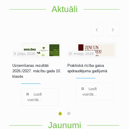
Aktuāli
3. jūlijs, 2026
21. maijs, 2026
1. 
Uzņemšanas rezultāti
Praktiskā rīcība gaisa
Stu
2026./2027. mācību gada 10.
apdraudējuma gadījumā
klasēs
Lasīt
Lasīt
vairāk...
vairāk...
Jaunumi