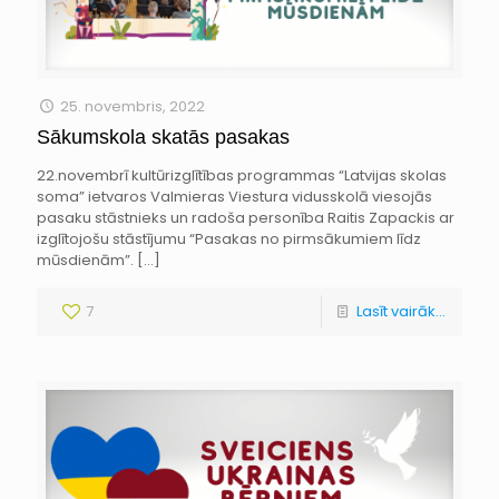
25. novembris, 2022
Sākumskola skatās pasakas
22.novembrī kultūrizglītības programmas “Latvijas skolas
soma” ietvaros Valmieras Viestura vidusskolā viesojās
pasaku stāstnieks un radoša personība Raitis Zapackis ar
izglītojošu stāstījumu “Pasakas no pirmsākumiem līdz
mūsdienām”.
[…]
7
Lasīt vairāk...