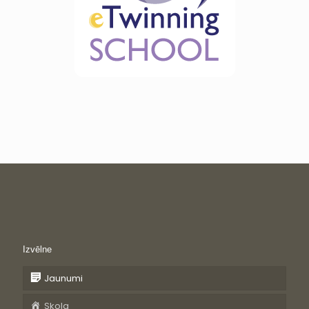
Izvēlne
Jaunumi
Skola