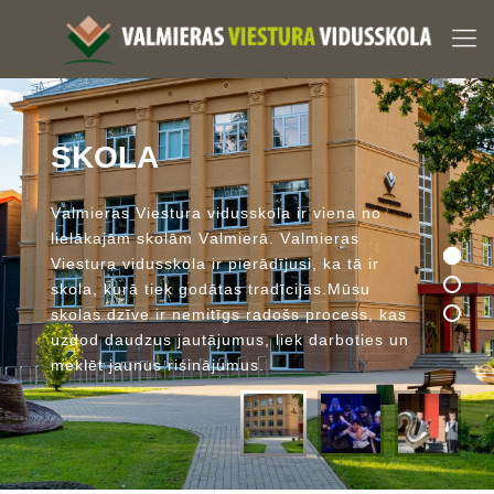
S
K
O
L
A
V
a
l
m
i
e
r
a
s
V
i
e
s
t
u
r
a
v
i
d
u
s
s
k
o
l
a
i
r
v
i
e
n
a
n
o
l
i
e
l
ā
k
a
j
ā
m
s
k
o
l
ā
m
V
a
l
m
i
e
r
ā
.
V
a
l
m
i
e
r
a
s
V
i
e
s
t
u
r
a
v
i
d
u
s
s
k
o
l
a
i
r
p
i
e
r
ā
d
ī
j
u
s
i
,
k
a
t
ā
i
r
s
k
o
l
a
,
k
u
r
ā
t
i
e
k
g
o
d
ā
t
a
s
t
r
a
d
ī
c
i
j
a
s
.
M
ū
s
u
s
k
o
l
a
s
d
z
ī
v
e
i
r
n
e
m
i
t
ī
g
s
r
a
d
o
š
s
p
r
o
c
e
s
s
,
k
a
s
u
z
d
o
d
d
a
u
d
z
u
s
j
a
u
t
ā
j
u
m
u
s
,
l
i
e
k
d
a
r
b
o
t
i
e
s
u
n
m
e
k
l
ē
t
j
a
u
n
u
s
r
i
s
i
n
ā
j
u
m
u
s
.