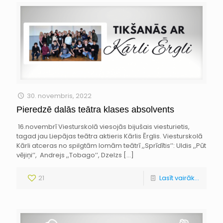
30. novembris, 2022
Pieredzē dalās teātra klases absolvents
16.novembrī Viesturskolā viesojās bijušais viesturietis,
tagad jau Liepājas teātra aktieris Kārlis Ērglis. Viesturskolā
Kārli atceras no spilgtām lomām teātrī ,,Sprīdītis’’: Uldis ,,Pūt
vējiņi’’, Andrejs ,,Tobago’’, Dzelzs
[…]
21
Lasīt vairāk...