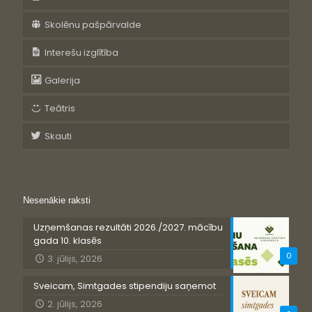
Skolēnu pašpārvalde
Interešu izglītība
Galerija
Teātris
Skauti
Nesenākie raksti
Uzņemšanas rezultāti 2026./2027. mācību
gada 10. klasēs
0
3. jūlijs, 2026
Sveicam, Simtgades stipendiju saņemot
2. jūlijs, 2026