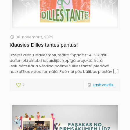
30. novembris, 2022
Klausies Dilles tantes pantus!
Dzejas dienu iedvesmoti, teātra “Sprīdītis” 4.-9.klašu
dalībnieki oktobrī iesaistījās kopīgā projektā, kurā
iestudēto Kārļa Vērdiņa poēmu “Dilles tante” piedāvā
noskatīties video formātā. Poēmai pēc būtības piestāv
[…]
7
Lasīt vairāk...