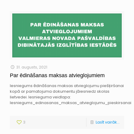
31. augusts, 2021
Par ēdināšanas maksas atvieglojumiem
Iesniegums ēdināšanas maksas atvieglojumu piešķiršanai
kopā ar pamatojuma dokumentu jāiesniedz skolas
lietvedei. Iesnieguma veidlapa:
Iesniegums_edinasanas_maksas_atvieglojumu_pieskirsanai
3
Lasīt vairāk...