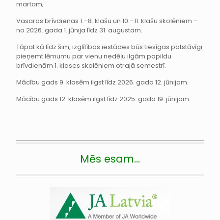
martam;
Vasaras brīvdienas 1.–8. klašu un 10.–11. klašu skolēniem –
no 2026. gada 1. jūnija līdz 31. augustam.
Tāpat kā līdz šim, izglītības iestādes būs tiesīgas patstāvīgi
pieņemt lēmumu par vienu nedēļu ilgām papildu
brīvdienām 1. klases skolēniem otrajā semestrī.
Mācību gads 9. klasēm ilgst līdz 2026. gada 12. jūnijam.
Mācību gads 12. klasēm ilgst līdz 2025. gada 19. jūnijam.
Mēs esam…