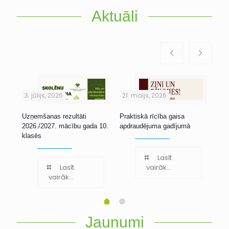
Aktuāli
3. jūlijs, 2026
21. maijs, 2026
1. 
Uzņemšanas rezultāti
Praktiskā rīcība gaisa
Stu
2026./2027. mācību gada 10.
apdraudējuma gadījumā
klasēs
Lasīt
Lasīt
vairāk...
vairāk...
Jaunumi