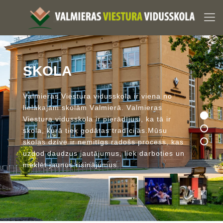
S
K
O
L
A
V
a
l
m
i
e
r
a
s
V
i
e
s
t
u
r
a
v
i
d
u
s
s
k
o
l
a
i
r
v
i
e
n
a
n
o
l
i
e
l
ā
k
a
j
ā
m
s
k
o
l
ā
m
V
a
l
m
i
e
r
ā
.
V
a
l
m
i
e
r
a
s
V
i
e
s
t
u
r
a
v
i
d
u
s
s
k
o
l
a
i
r
p
i
e
r
ā
d
ī
j
u
s
i
,
k
a
t
ā
i
r
s
k
o
l
a
,
k
u
r
ā
t
i
e
k
g
o
d
ā
t
a
s
t
r
a
d
ī
c
i
j
a
s
.
M
ū
s
u
s
k
o
l
a
s
d
z
ī
v
e
i
r
n
e
m
i
t
ī
g
s
r
a
d
o
š
s
p
r
o
c
e
s
s
,
k
a
s
u
z
d
o
d
d
a
u
d
z
u
s
j
a
u
t
ā
j
u
m
u
s
,
l
i
e
k
d
a
r
b
o
t
i
e
s
u
n
m
e
k
l
ē
t
j
a
u
n
u
s
r
i
s
i
n
ā
j
u
m
u
s
.