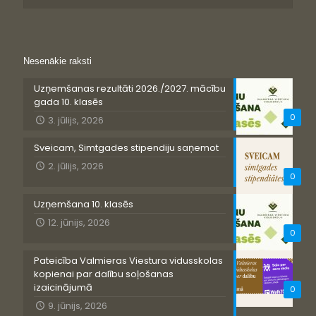
Nesenākie raksti
Uzņemšanas rezultāti 2026./2027. mācību
gada 10. klasēs
0
3. jūlijs, 2026
Sveicam, Simtgades stipendiju saņemot
2. jūlijs, 2026
0
Uzņemšana 10. klasēs
12. jūnijs, 2026
0
Pateicība Valmieras Viestura vidusskolas
kopienai par dalību soļošanas
izaicinājumā
0
9. jūnijs, 2026