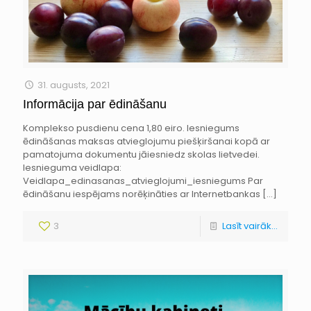
31. augusts, 2021
Informācija par ēdināšanu
Komplekso pusdienu cena 1,80 eiro. Iesniegums
ēdināšanas maksas atvieglojumu piešķiršanai kopā ar
pamatojuma dokumentu jāiesniedz skolas lietvedei.
Iesnieguma veidlapa:
Veidlapa_edinasanas_atvieglojumi_iesniegums Par
ēdināšanu iespējams norēķināties ar Internetbankas
[…]
3
Lasīt vairāk...