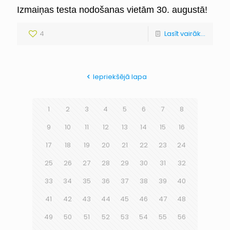
Izmaiņas testa nodošanas vietām 30. augustā!
4
Lasīt vairāk...
Iepriekšējā lapa
1
2
3
4
5
6
7
8
9
10
11
12
13
14
15
16
17
18
19
20
21
22
23
24
25
26
27
28
29
30
31
32
33
34
35
36
37
38
39
40
41
42
43
44
45
46
47
48
49
50
51
52
53
54
55
56