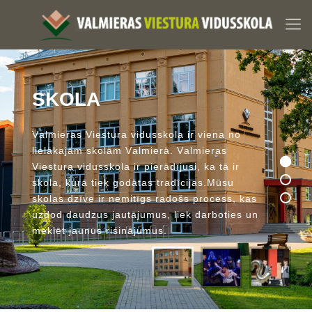
S
K
O
L
A
V
a
l
m
i
e
r
a
s
V
i
e
s
t
u
r
a
v
i
d
u
s
s
k
o
l
a
i
r
v
i
e
n
a
n
o
l
i
e
l
ā
k
a
j
ā
m
s
k
o
l
ā
m
V
a
l
m
i
e
r
ā
.
V
a
l
m
i
e
r
a
s
V
i
e
s
t
u
r
a
v
i
d
u
s
s
k
o
l
a
i
r
p
i
e
r
ā
d
ī
j
u
s
i
,
k
a
t
ā
i
r
s
k
o
l
a
,
k
u
r
ā
t
i
e
k
g
o
d
ā
t
a
s
t
r
a
d
ī
c
i
j
a
s
.
M
ū
s
u
s
k
o
l
a
s
d
z
ī
v
e
i
r
n
e
m
i
t
ī
g
s
r
a
d
o
š
s
p
r
o
c
e
s
s
,
k
a
s
u
z
d
o
d
d
a
u
d
z
u
s
j
a
u
t
ā
j
u
m
u
s
,
l
i
e
k
d
a
r
b
o
t
i
e
s
u
n
m
e
k
l
ē
t
j
a
u
n
u
s
r
i
s
i
n
ā
j
u
m
u
s
.