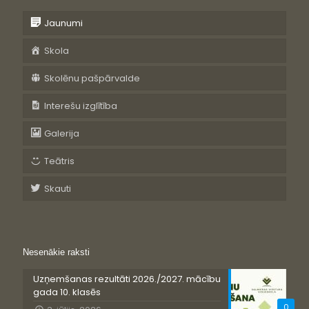
Jaunumi
Skola
Skolēnu pašpārvalde
Interešu izglītība
Galerija
Teātris
Skauti
Nesenākie raksti
Uzņemšanas rezultāti 2026./2027. mācību
gada 10. klasēs
0