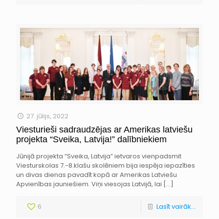
27. jūlijs, 2022
Viesturieši sadraudzējas ar Amerikas latviešu
projekta “Sveika, Latvija!” dalībniekiem
Jūnijā projekta “Sveika, Latvija” ietvaros vienpadsmit
Viesturskolas 7.-8.klašu skolēniem bija iespēja iepazīties
un divas dienas pavadīt kopā ar Amerikas Latviešu
Apvienības jauniešiem. Viņi viesojas Latvijā, lai
[…]
6
Lasīt vairāk...