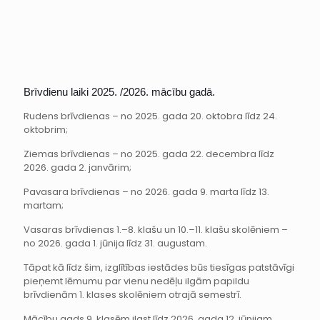
Brīvdienu laiki 2025. /2026. mācību gadā.
Rudens brīvdienas – no 2025. gada 20. oktobra līdz 24.
oktobrim;
Ziemas brīvdienas – no 2025. gada 22. decembra līdz
2026. gada 2. janvārim;
Pavasara brīvdienas – no 2026. gada 9. marta līdz 13.
martam;
Vasaras brīvdienas 1.–8. klašu un 10.–11. klašu skolēniem –
no 2026. gada 1. jūnija līdz 31. augustam.
Tāpat kā līdz šim, izglītības iestādes būs tiesīgas patstāvīgi
pieņemt lēmumu par vienu nedēļu ilgām papildu
brīvdienām 1. klases skolēniem otrajā semestrī.
Mācību gads 9. klasēm ilgst līdz 2026. gada 12. jūnijam.