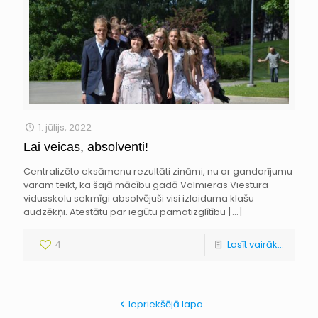
1. jūlijs, 2022
Lai veicas, absolventi!
Centralizēto eksāmenu rezultāti zināmi, nu ar gandarījumu
varam teikt, ka šajā mācību gadā Valmieras Viestura
vidusskolu sekmīgi absolvējuši visi izlaiduma klašu
audzēkņi. Atestātu par iegūtu pamatizglītību
[…]
4
Lasīt vairāk...
Iepriekšējā lapa