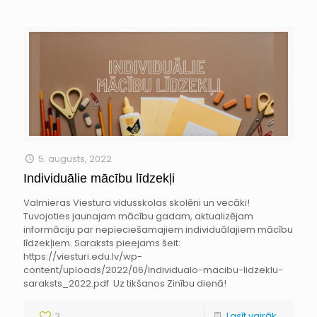
5. augusts, 2022
Individuālie mācību līdzekļi
Valmieras Viestura vidusskolas skolēni un vecāki!
Tuvojoties jaunajam mācību gadam, aktualizējam
informāciju par nepieciešamajiem individuālajiem mācību
līdzekļiem. Saraksts pieejams šeit:
https://viesturi.edu.lv/wp-
content/uploads/2022/06/Individualo-macibu-lidzeklu-
saraksts_2022.pdf Uz tikšanos Zinību dienā!
3
Lasīt vairāk...