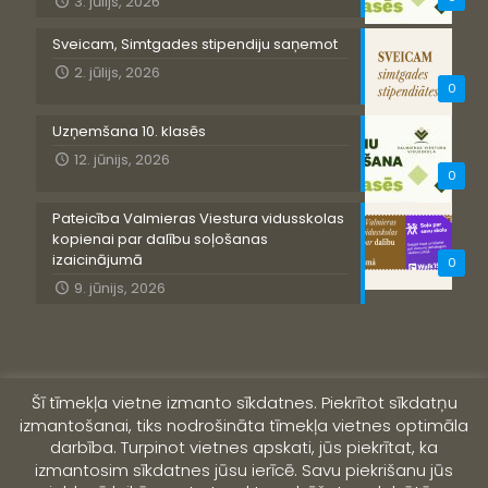
3. jūlijs, 2026
Sveicam, Simtgades stipendiju saņemot
2. jūlijs, 2026
0
Uzņemšana 10. klasēs
12. jūnijs, 2026
0
Pateicība Valmieras Viestura vidusskolas
kopienai par dalību soļošanas
izaicinājumā
0
9. jūnijs, 2026
Šī tīmekļa vietne izmanto sīkdatnes. Piekrītot sīkdatņu
izmantošanai, tiks nodrošināta tīmekļa vietnes optimāla
darbība. Turpinot vietnes apskati, jūs piekrītat, ka
izmantosim sīkdatnes jūsu ierīcē. Savu piekrišanu jūs