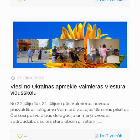
27. jūlijs, 2022
Viesi no Ukrainas apmeklē Valmieras Viestura
vidusskolu
No 22. jūlija līdz 24. jūlijam pēc Valmieras novada
pašvaldības ielūguma Valmierā viesojas Ukrainas pilsētas
Čerkasi pašvaldības delegācija ar mērķi izveidot
sadraudzības saites starp abām pilsētām
[…]
4
Lasīt vairāk...