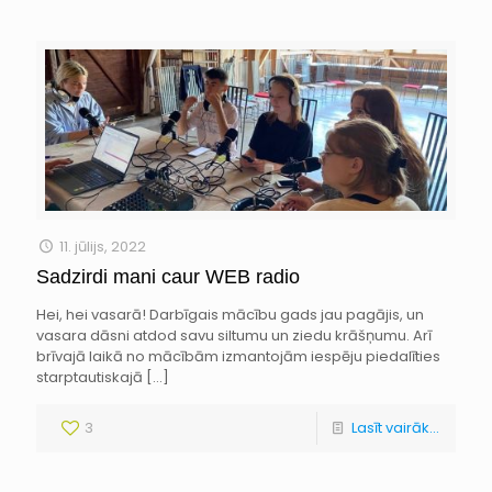
11. jūlijs, 2022
Sadzirdi mani caur WEB radio
Hei, hei vasarā! Darbīgais mācību gads jau pagājis, un
vasara dāsni atdod savu siltumu un ziedu krāšņumu. Arī
brīvajā laikā no mācībām izmantojām iespēju piedalīties
starptautiskajā
[…]
3
Lasīt vairāk...