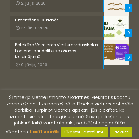
2. jūlijs, 2026
0
Uzņemšana 10. klasēs
12. jūnijs, 2026
0
Pateicība Valmieras Viestura vidusskolas
kopienai par dalību soļošanas
izaicinājumā
0
9. jūnijs, 2026
Šī tīmekļa vietne izmanto sīkdatnes. Piekrītot sīkdatņu
izmantošanai, tiks nodrošināta tīmekļa vietnes optimāla
darbība. Turpinot vietnes apskati, jūs piekrītat, ka
izmantosim sīkdatnes jūsu ierīcē. Savu piekrišanu jūs
jebkurā laikā varat atsaukt, nodzēšot saglabātās
© 2019 Valmieras Viestura vidusskola
sīkdatnes.
Lasīt vairāk
Sīkdatņu iestatījumu
Piekrist