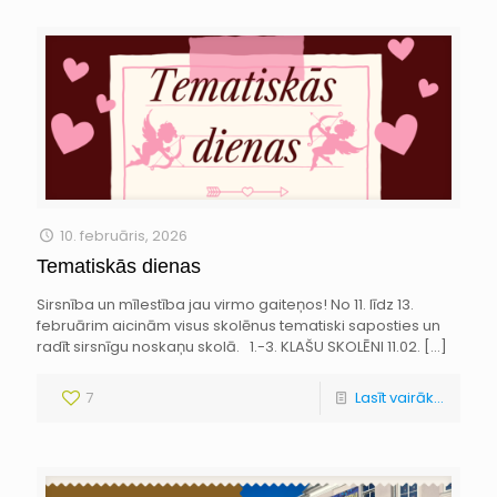
10. februāris, 2026
Tematiskās dienas
Sirsnība un mīlestība jau virmo gaiteņos! No 11. līdz 13.
februārim aicinām visus skolēnus tematiski saposties un
radīt sirsnīgu noskaņu skolā. 1.-3. KLAŠU SKOLĒNI 11.02.
[…]
7
Lasīt vairāk...