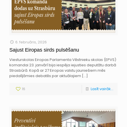
6. februāris, 2026
Sajust Eiropas sirds pulsēšanu
Viesturskolas Eiropas Parlamenta Vēstnieku skolas (EPVS)
komandai 23. janvārī bija iespēja iejusties deputātu darbā
Strasbūrā. Kopā ar 27 Eiropas valstu jauniešiem mēs
piedalījāmies debatēs par aktuālajiem
[…]
16
Lasīt vairāk...