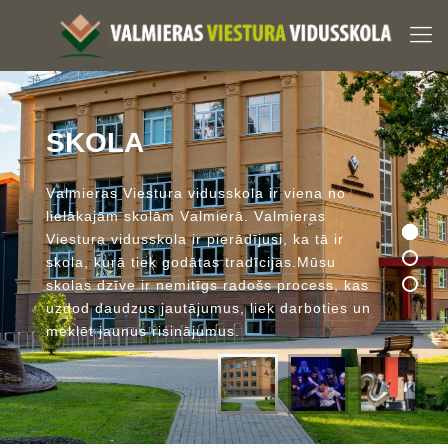
S
K
O
L
A
V
a
l
m
i
e
r
a
s
V
i
e
s
t
u
r
a
v
i
d
u
s
s
k
o
l
a
i
r
v
i
e
n
a
n
o
l
i
e
l
ā
k
a
j
ā
m
s
k
o
l
ā
m
V
a
l
m
i
e
r
ā
.
V
a
l
m
i
e
r
a
s
V
i
e
s
t
u
r
a
v
i
d
u
s
s
k
o
l
a
i
r
p
i
e
r
ā
d
ī
j
u
s
i
,
k
a
t
ā
i
r
s
k
o
l
a
,
k
u
r
ā
t
i
e
k
g
o
d
ā
t
a
s
t
r
a
d
ī
c
i
j
a
s
.
M
ū
s
u
s
k
o
l
a
s
d
z
ī
v
e
i
r
n
e
m
i
t
ī
g
s
r
a
d
o
š
s
p
r
o
c
e
s
s
,
k
a
s
u
z
d
o
d
d
a
u
d
z
u
s
j
a
u
t
ā
j
u
m
u
s
,
l
i
e
k
d
a
r
b
o
t
i
e
s
u
n
m
e
k
l
ē
t
j
a
u
n
u
s
r
i
s
i
n
ā
j
u
m
u
s
.