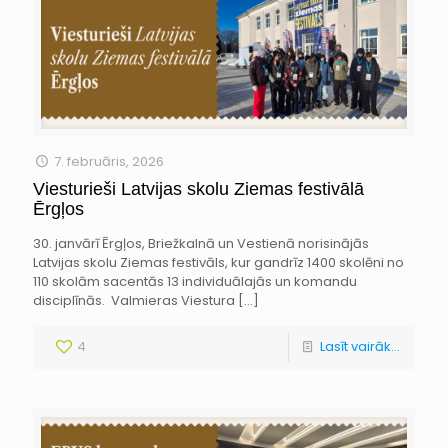
7. februāris, 2026
Viesturieši Latvijas skolu Ziemas festivālā
Ērgļos
30. janvārī Ērgļos, Briežkalnā un Vestienā norisinājās
Latvijas skolu Ziemas festivāls, kur gandrīz 1400 skolēni no
110 skolām sacentās 13 individuālajās un komandu
disciplīnās. Valmieras Viestura
[…]
4
Lasīt vairāk...