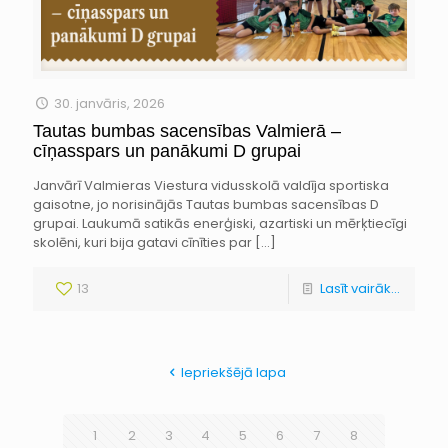
30. janvāris, 2026
Tautas bumbas sacensības Valmierā –
cīņasspars un panākumi D grupai
Janvārī Valmieras Viestura vidusskolā valdīja sportiska
gaisotne, jo norisinājās Tautas bumbas sacensības D
grupai. Laukumā satikās enerģiski, azartiski un mērķtiecīgi
skolēni, kuri bija gatavi cīnīties par
[…]
13
Lasīt vairāk...
Iepriekšējā lapa
1
2
3
4
5
6
7
8