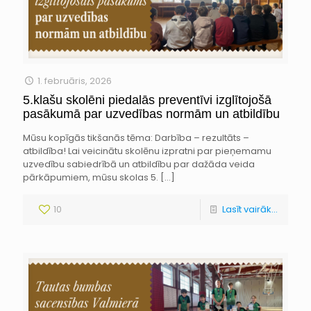
1. februāris, 2026
5.klašu skolēni piedalās preventīvi izglītojošā
pasākumā par uzvedības normām un atbildību
Mūsu kopīgās tikšanās tēma: Darbība – rezultāts –
atbildība! Lai veicinātu skolēnu izpratni par pieņemamu
uzvedību sabiedrībā un atbildību par dažāda veida
pārkāpumiem, mūsu skolas 5.
[…]
10
Lasīt vairāk...