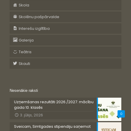
Skola
Skolēnu pašpārvalde
Interešu izglītība
Galerija
Teātris
Skauti
Nesenākie raksti
Uzņemšanas rezultāti 2026./2027. mācību
gada 10. klasēs
0
3. jūlijs, 2026
Sveicam, Simtgades stipendiju saņemot