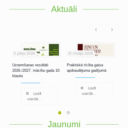
Aktuāli
3. jūlijs, 2026
21. maijs, 2026
1. 
Uzņemšanas rezultāti
Praktiskā rīcība gaisa
Stu
2026./2027. mācību gada 10.
apdraudējuma gadījumā
klasēs
Lasīt
Lasīt
vairāk...
vairāk...
Jaunumi