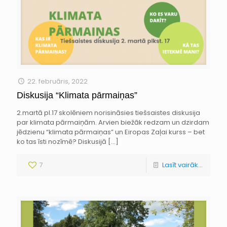
22. februāris, 2022
Diskusija “Klimata pārmaiņas”
2.martā pl.17 skolēniem norisināsies tiešsaistes diskusija
par klimata pārmaiņām. Arvien biežāk redzam un dzirdam
jēdzienu “klimata pārmaiņas” un Eiropas Zaļai kurss – bet
ko tas īsti nozīmē? Diskusijā
[…]
7
Lasīt vairāk...