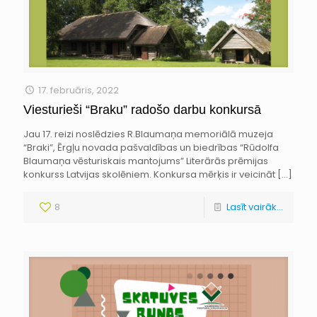
17. februāris, 2022
Viesturieši “Braku” radošo darbu konkursā
Jau 17. reizi noslēdzies R.Blaumaņa memoriālā muzeja
“Braki”, Ērgļu novada pašvaldības un biedrības “Rūdolfa
Blaumaņa vēsturiskais mantojums” Literārās prēmijas
konkurss Latvijas skolēniem. Konkursa mērķis ir veicināt
[…]
8
Lasīt vairāk...