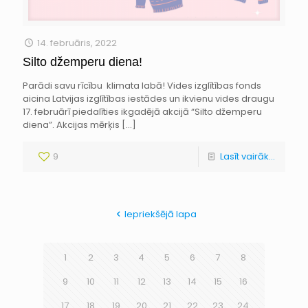
14. februāris, 2022
Silto džemperu diena!
Parādi savu rīcību klimata labā! Vides izglītības fonds
aicina Latvijas izglītības iestādes un ikvienu vides draugu
17. februārī piedalīties ikgadējā akcijā “Silto džemperu
diena”. Akcijas mērķis
[…]
9
Lasīt vairāk...
Iepriekšējā lapa
1
2
3
4
5
6
7
8
9
10
11
12
13
14
15
16
17
18
19
20
21
22
23
24