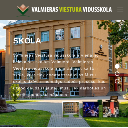
S
K
O
L
A
V
a
l
m
i
e
r
a
s
V
i
e
s
t
u
r
a
v
i
d
u
s
s
k
o
l
a
i
r
v
i
e
n
a
n
o
l
i
e
l
ā
k
a
j
ā
m
s
k
o
l
ā
m
V
a
l
m
i
e
r
ā
.
V
a
l
m
i
e
r
a
s
V
i
e
s
t
u
r
a
v
i
d
u
s
s
k
o
l
a
i
r
p
i
e
r
ā
d
ī
j
u
s
i
,
k
a
t
ā
i
r
s
k
o
l
a
,
k
u
r
ā
t
i
e
k
g
o
d
ā
t
a
s
t
r
a
d
ī
c
i
j
a
s
.
M
ū
s
u
s
k
o
l
a
s
d
z
ī
v
e
i
r
n
e
m
i
t
ī
g
s
r
a
d
o
š
s
p
r
o
c
e
s
s
,
k
a
s
u
z
d
o
d
d
a
u
d
z
u
s
j
a
u
t
ā
j
u
m
u
s
,
l
i
e
k
d
a
r
b
o
t
i
e
s
u
n
m
e
k
l
ē
t
j
a
u
n
u
s
r
i
s
i
n
ā
j
u
m
u
s
.