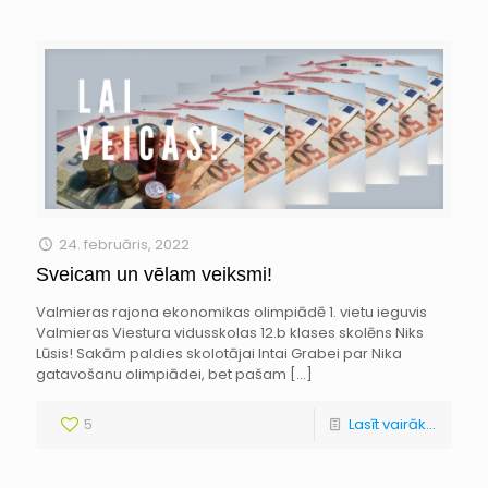
24. februāris, 2022
Sveicam un vēlam veiksmi!
Valmieras rajona ekonomikas olimpiādē 1. vietu ieguvis
Valmieras Viestura vidusskolas 12.b klases skolēns Niks
Lūsis! Sakām paldies skolotājai Intai Grabei par Nika
gatavošanu olimpiādei, bet pašam
[…]
5
Lasīt vairāk...