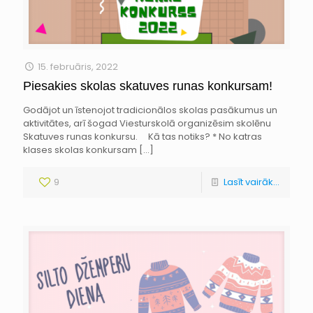
15. februāris, 2022
Piesakies skolas skatuves runas konkursam!
Godājot un īstenojot tradicionālos skolas pasākumus un
aktivitātes, arī šogad Viesturskolā organizēsim skolēnu
Skatuves runas konkursu. Kā tas notiks? * No katras
klases skolas konkursam
[…]
9
Lasīt vairāk...