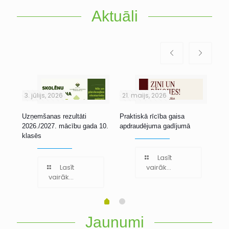
Aktuāli
3. jūlijs, 2026
21. maijs, 2026
1. 
Uzņemšanas rezultāti
Praktiskā rīcība gaisa
Stu
2026./2027. mācību gada 10.
apdraudējuma gadījumā
klasēs
Lasīt
Lasīt
vairāk...
vairāk...
Jaunumi