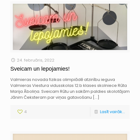
24. februāris, 2022
Sveicam un lepojamies!
Valmieras novada fizikas olimpiādē atzinību ieguva
Valmieras Viestura vidusskolas 12.b klases skolniece Rūta
Marija Āboliņa. Sveicam Rūtu un sakām paldies skolotājam
Jānim Čeksteram par viņas gatavošanu
[…]
4
Lasīt vairāk...