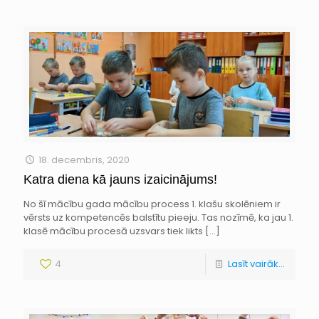
18. decembris, 2020
Katra diena kā jauns izaicinājums!
No šī mācību gada mācību process 1. klašu skolēniem ir
vērsts uz kompetencēs balstītu pieeju. Tas nozīmē, ka jau 1.
klasē mācību procesā uzsvars tiek likts
[…]
4
Lasīt vairāk...