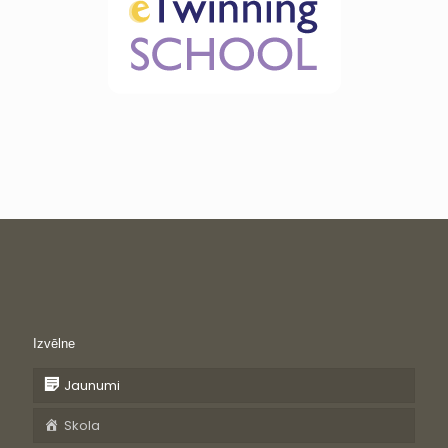
Izvēlne
Jaunumi
Skola