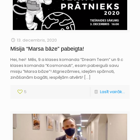
13. decembris, 2020
Misija “Marsa bāze” pabeigta!
Hei, hei! Mēs, 9.a klases komanda “Dream Team” un 9.c
klases komanda “Kosmonauti”, esam pabeiguši savu
misiju ”Marsa bāze”! Atgriezāmies, idejām spārnoti,
zināšanām bagāti, iespējām atvērti!
[…]
5
Lasīt vairāk...