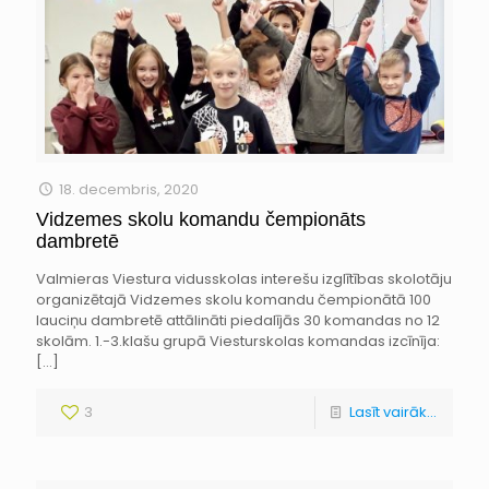
18. decembris, 2020
Vidzemes skolu komandu čempionāts
dambretē
Valmieras Viestura vidusskolas interešu izglītības skolotāju
organizētajā Vidzemes skolu komandu čempionātā 100
lauciņu dambretē attālināti piedalījās 30 komandas no 12
skolām. 1.-3.klašu grupā Viesturskolas komandas izcīnīja:
[…]
3
Lasīt vairāk...