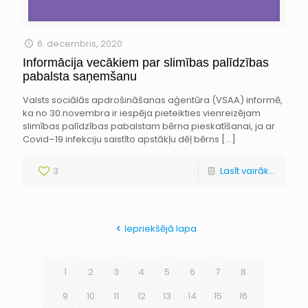
6. decembris, 2020
Informācija vecākiem par slimības palīdzības
pabalsta saņemšanu
Valsts sociālās apdrošināšanas aģentūra (VSAA) informē,
ka no 30.novembra ir iespēja pieteikties vienreizējam
slimības palīdzības pabalstam bērna pieskatīšanai, ja ar
Covid–19 infekciju saistīto apstākļu dēļ bērns
[…]
3
Lasīt vairāk...
Iepriekšējā lapa
1
2
3
4
5
6
7
8
9
10
11
12
13
14
15
16