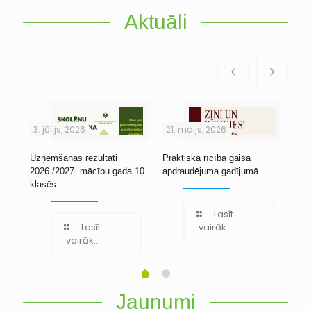
Aktuāli
3. jūlijs, 2026
21. maijs, 2026
1. 
Uzņemšanas rezultāti
Praktiskā rīcība gaisa
Stu
2026./2027. mācību gada 10.
apdraudējuma gadījumā
klasēs
Lasīt
Lasīt
vairāk...
vairāk...
Jaunumi