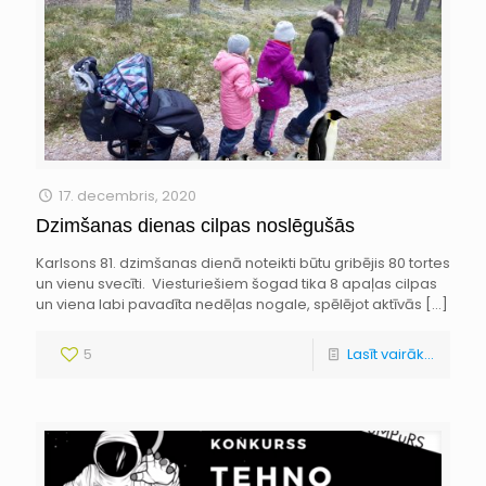
17. decembris, 2020
Dzimšanas dienas cilpas noslēgušās
Karlsons 81. dzimšanas dienā noteikti būtu gribējis 80 tortes
un vienu svecīti. Viesturiešiem šogad tika 8 apaļas cilpas
un viena labi pavadīta nedēļas nogale, spēlējot aktīvās
[…]
5
Lasīt vairāk...