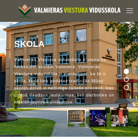
S
K
O
L
A
V
a
l
m
i
e
r
a
s
V
i
e
s
t
u
r
a
v
i
d
u
s
s
k
o
l
a
i
r
v
i
e
n
a
n
o
l
i
e
l
ā
k
a
j
ā
m
s
k
o
l
ā
m
V
a
l
m
i
e
r
ā
.
V
a
l
m
i
e
r
a
s
V
i
e
s
t
u
r
a
v
i
d
u
s
s
k
o
l
a
i
r
p
i
e
r
ā
d
ī
j
u
s
i
,
k
a
t
ā
i
r
s
k
o
l
a
,
k
u
r
ā
t
i
e
k
g
o
d
ā
t
a
s
t
r
a
d
ī
c
i
j
a
s
.
M
ū
s
u
s
k
o
l
a
s
d
z
ī
v
e
i
r
n
e
m
i
t
ī
g
s
r
a
d
o
š
s
p
r
o
c
e
s
s
,
k
a
s
u
z
d
o
d
d
a
u
d
z
u
s
j
a
u
t
ā
j
u
m
u
s
,
l
i
e
k
d
a
r
b
o
t
i
e
s
u
n
m
e
k
l
ē
t
j
a
u
n
u
s
r
i
s
i
n
ā
j
u
m
u
s
.