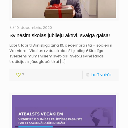
10. decembris, 2020
Svinēsim skolas jubileju aktīvi, svaigā gaisā!
Labrīt, labrīt! Brīnišķīga ziņa 10. decembra rītā – šodien ir
Valmieras Viestura vidusskolas 81. jubileja! Sirsnīgs
sveiciens mums visiem svētkos! Svētku svinēšanas
tradīcijas ir jāsaglabā, tikai
[…]
7
Lasīt vairāk...