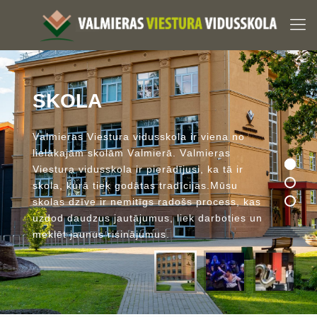
S
K
O
L
A
V
a
l
m
i
e
r
a
s
V
i
e
s
t
u
r
a
v
i
d
u
s
s
k
o
l
a
i
r
v
i
e
n
a
n
o
l
i
e
l
ā
k
a
j
ā
m
s
k
o
l
ā
m
V
a
l
m
i
e
r
ā
.
V
a
l
m
i
e
r
a
s
V
i
e
s
t
u
r
a
v
i
d
u
s
s
k
o
l
a
i
r
p
i
e
r
ā
d
ī
j
u
s
i
,
k
a
t
ā
i
r
s
k
o
l
a
,
k
u
r
ā
t
i
e
k
g
o
d
ā
t
a
s
t
r
a
d
ī
c
i
j
a
s
.
M
ū
s
u
s
k
o
l
a
s
d
z
ī
v
e
i
r
n
e
m
i
t
ī
g
s
r
a
d
o
š
s
p
r
o
c
e
s
s
,
k
a
s
u
z
d
o
d
d
a
u
d
z
u
s
j
a
u
t
ā
j
u
m
u
s
,
l
i
e
k
d
a
r
b
o
t
i
e
s
u
n
m
e
k
l
ē
t
j
a
u
n
u
s
r
i
s
i
n
ā
j
u
m
u
s
.