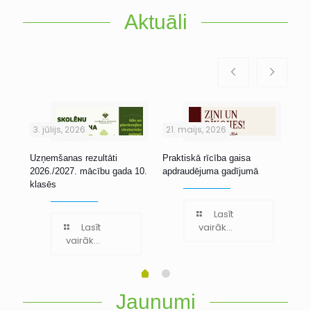
Aktuāli
3. jūlijs, 2026
21. maijs, 2026
1. 
Uzņemšanas rezultāti
Praktiskā rīcība gaisa
Stu
2026./2027. mācību gada 10.
apdraudējuma gadījumā
klasēs
Lasīt
Lasīt
vairāk...
vairāk...
Jaunumi