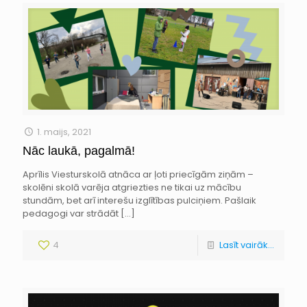
1. maijs, 2021
Nāc laukā, pagalmā!
Aprīlis Viesturskolā atnāca ar ļoti priecīgām ziņām –
skolēni skolā varēja atgriezties ne tikai uz mācību
stundām, bet arī interešu izglītības pulciņiem. Pašlaik
pedagogi var strādāt
[…]
4
Lasīt vairāk...