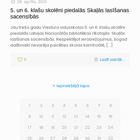
28. aprīlis, 2021
5. un 6. klašu skolēni piedalās Skaļās lasīšanas
sacensībās
Jau trešo gadu Viestura vidusskolas 5. un 6. klašu skolēni
piedalās Latvijas Nacionālās bibliotēkas rīkotajās Skaļās
lasīšanas sacensībās. Respektējot ierobežojumus, šogad
dalībnieki nevarēja pulcēties skolas kamīnzālē,
[…]
5
Lasīt vairāk...
Iepriekšējā lapa
1
2
3
4
5
6
7
8
9
10
11
12
13
14
15
16
17
18
19
20
21
22
23
24
25
26
27
28
29
30
31
32