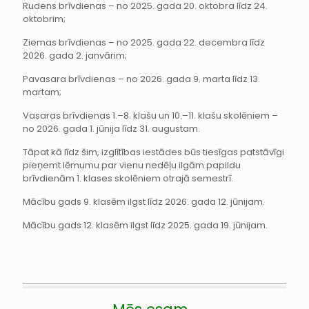
Rudens brīvdienas – no 2025. gada 20. oktobra līdz 24.
oktobrim;
Ziemas brīvdienas – no 2025. gada 22. decembra līdz
2026. gada 2. janvārim;
Pavasara brīvdienas – no 2026. gada 9. marta līdz 13.
martam;
Vasaras brīvdienas 1.–8. klašu un 10.–11. klašu skolēniem –
no 2026. gada 1. jūnija līdz 31. augustam.
Tāpat kā līdz šim, izglītības iestādes būs tiesīgas patstāvīgi
pieņemt lēmumu par vienu nedēļu ilgām papildu
brīvdienām 1. klases skolēniem otrajā semestrī.
Mācību gads 9. klasēm ilgst līdz 2026. gada 12. jūnijam.
Mācību gads 12. klasēm ilgst līdz 2025. gada 19. jūnijam.